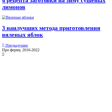
4 рецепта заготовки на зиму сушеных
лимонов
3 наилучших метода приготовления
вяленых яблок
Posts
Предыдущие
navigation
Про ферму, 2016-2022