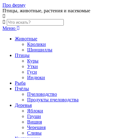
Skip
Про ферму
to
Птицы, животные, растения и насекомые
content
Меню
Животные
Кролики
Шиншиллы
Птицы
Куры
Утки
Гуси
Индюки
Рыба
Пчёлы
Пчеловодство
Продукты пчеловодства
Деревья
Яблоки
Груши
Вишня
Черешня
Сливы