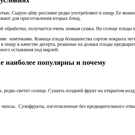
тью. Сырую айву россияне редко употребляют в пищу. Ее можно 
ливают для приготовления вторых блюд.
й обработки, получается очень ломкая сушка. На солнце плоды 
кими ломтиками. Кожица плода большинства сортов покрыта лег
в пищу в качестве десерта, резанные на дольки плоды предвари
ного остывания под марлей.
е наиболее популярны и почему
и, редко светит солнце. Сушить поздний фрукт на открытом возд
ипсы. Сухофрукты, изготовленные без предварительного отвар