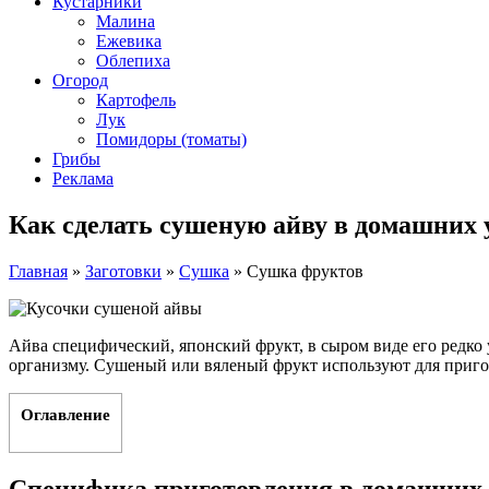
Кустарники
Малина
Ежевика
Облепиха
Огород
Картофель
Лук
Помидоры (томаты)
Грибы
Реклама
Как сделать сушеную айву в домашних 
Главная
»
Заготовки
»
Сушка
»
Сушка фруктов
Айва специфический, японский фрукт, в сыром виде его редко 
организму. Сушеный или вяленый фрукт используют для приго
Оглавление
Специфика приготовления в домашних 