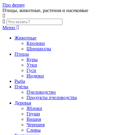
Skip
Про ферму
to
Птицы, животные, растения и насекомые
content
Меню
Животные
Кролики
Шиншиллы
Птицы
Куры
Утки
Гуси
Индюки
Рыба
Пчёлы
Пчеловодство
Продукты пчеловодства
Деревья
Яблоки
Груши
Вишня
Черешня
Сливы