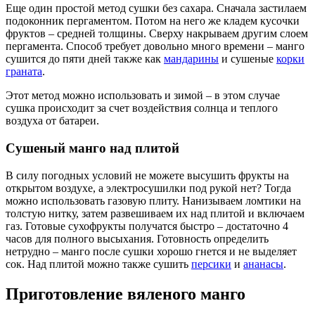
Еще один простой метод сушки без сахара. Сначала застилаем
подоконник пергаментом. Потом на него же кладем кусочки
фруктов – средней толщины. Сверху накрываем другим слоем
пергамента. Способ требует довольно много времени – манго
сушится до пяти дней также как
мандарины
и сушеные
корки
граната
.
Этот метод можно использовать и зимой – в этом случае
сушка происходит за счет воздействия солнца и теплого
воздуха от батареи.
Сушеный манго над плитой
В силу погодных условий не можете высушить фрукты на
открытом воздухе, а электросушилки под рукой нет? Тогда
можно использовать газовую плиту. Нанизываем ломтики на
толстую нитку, затем развешиваем их над плитой и включаем
газ. Готовые сухофрукты получатся быстро – достаточно 4
часов для полного высыхания. Готовность определить
нетрудно – манго после сушки хорошо гнется и не выделяет
сок. Над плитой можно также сушить
персики
и
ананасы
.
Приготовление вяленого манго