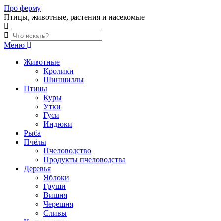
Skip
Про ферму
to
Птицы, животные, растения и насекомые
content
Меню
Животные
Кролики
Шиншиллы
Птицы
Куры
Утки
Гуси
Индюки
Рыба
Пчёлы
Пчеловодство
Продукты пчеловодства
Деревья
Яблоки
Груши
Вишня
Черешня
Сливы