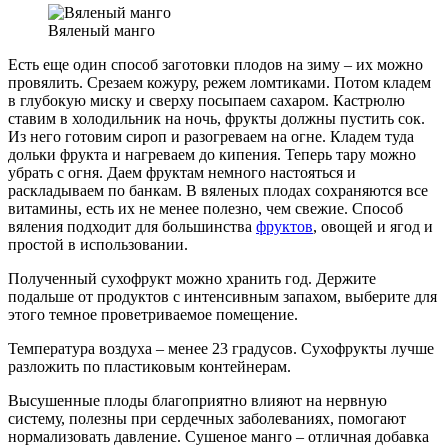
Вяленый манго
Есть еще один способ заготовки плодов на зиму – их можно
провялить. Срезаем кожуру, режем ломтиками. Потом кладем
в глубокую миску и сверху посыпаем сахаром. Кастрюлю
ставим в холодильник на ночь, фрукты должны пустить сок.
Из него готовим сироп и разогреваем на огне. Кладем туда
дольки фрукта и нагреваем до кипения. Теперь тару можно
убрать с огня. Даем фруктам немного настояться и
раскладываем по банкам. В вяленых плодах сохраняются все
витамины, есть их не менее полезно, чем свежие. Способ
вяления подходит для большинства
фруктов
, овощей и ягод и
простой в использовании.
Полученный сухофрукт можно хранить год. Держите
подальше от продуктов с интенсивным запахом, выберите для
этого темное проветриваемое помещение.
Температура воздуха – менее 23 градусов. Сухофрукты лучше
разложить по пластиковым контейнерам.
Высушенные плоды благоприятно влияют на нервную
систему, полезны при сердечных заболеваниях, помогают
нормализовать давление. Сушеное манго – отличная добавка