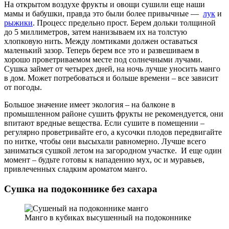
На открытом воздухе фрукты и овощи сушили еще наши
мамы и бабушки, правда это были более привычные —
лук
и
рыжики
. Процесс предельно прост. Берем дольки толщиной
до 5 миллиметров, затем нанизываем их на толстую
хлопковую нить. Между ломтиками должен оставаться
маленький зазор. Теперь берем все это и развешиваем в
хорошо проветриваемом месте под солнечными лучами.
Сушка займет от четырех дней, на ночь лучше уносить манго
в дом. Может потребоваться и больше времени – все зависит
от погоды.
Большое значение имеет экология – на балконе в
промышленном районе сушить фрукты не рекомендуется, они
впитают вредные вещества. Если сушите в помещении –
регулярно проветривайте его, а кусочки плодов передвигайте
по нитке, чтобы они высыхали равномерно. Лучше всего
заниматься сушкой летом на загородном участке. И еще один
момент – будьте готовы к нападению мух, ос и муравьев,
привлеченных сладким ароматом манго.
Сушка на подоконнике без сахара
Манго в кубиках высушенный на подоконнике