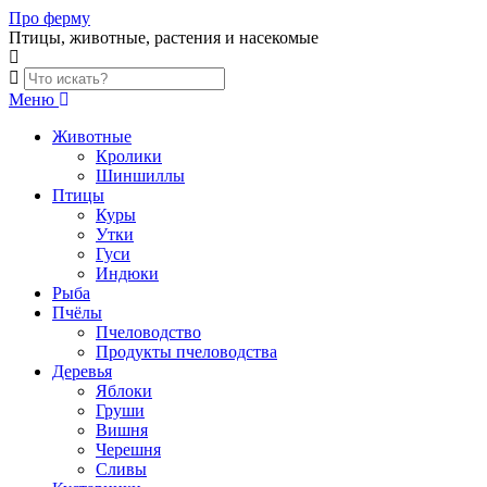
Skip
Про ферму
to
Птицы, животные, растения и насекомые
content
Меню
Животные
Кролики
Шиншиллы
Птицы
Куры
Утки
Гуси
Индюки
Рыба
Пчёлы
Пчеловодство
Продукты пчеловодства
Деревья
Яблоки
Груши
Вишня
Черешня
Сливы