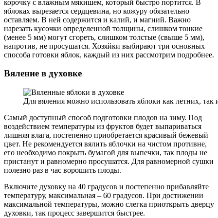
корочку с влажным мякишем, который быстро портится. В
яблоках вырезается сердцевина, но кожуру обязательно
оставляем. В ней содержится и калий, и магний. Важно
нарезать кусочки определенной толщины, слишком тонкие
(менее 5 мм) могут сгореть, слишком толстые (свыше 5 мм),
напротив, не просушатся. Хозяйки выбирают три основных
способа готовки яблок, каждый из них рассмотрим подробнее.
Вяление в духовке
Для вяления можно использовать яблоки как летних, так 
Самый доступный способ подготовки плодов на зиму. Под
воздействием температуры из фруктов будет выпариваться
лишняя влага, постепенно приобретается красивый бежевый
цвет. Не рекомендуется вялить яблочки на чистом противне,
его необходимо покрыть бумагой для выпечки, так плоды не
пристанут и равномерно просушатся. Для равномерной сушки
полезно раз в час ворошить плоды.
Включите духовку на 40 градусов и постепенно прибавляйте
температуру, максимальная – 60 градусов. При достижении
максимальной температуры, можно слегка приоткрыть дверцу
духовки, так процесс завершится быстрее.