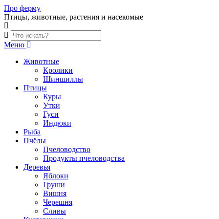
Skip
Про ферму
to
Птицы, животные, растения и насекомые
content
Меню
Животные
Кролики
Шиншиллы
Птицы
Куры
Утки
Гуси
Индюки
Рыба
Пчёлы
Пчеловодство
Продукты пчеловодства
Деревья
Яблоки
Груши
Вишня
Черешня
Сливы