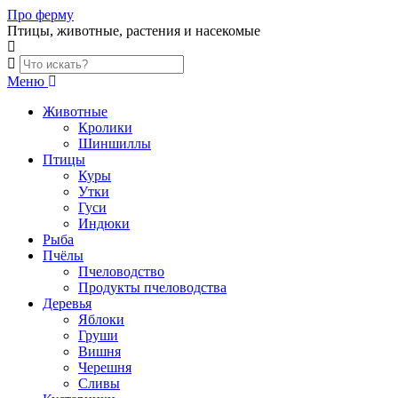
Skip
Про ферму
to
Птицы, животные, растения и насекомые
content
Меню
Животные
Кролики
Шиншиллы
Птицы
Куры
Утки
Гуси
Индюки
Рыба
Пчёлы
Пчеловодство
Продукты пчеловодства
Деревья
Яблоки
Груши
Вишня
Черешня
Сливы