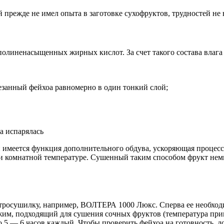
 прежде не имел опыта в заготовке сухофруктов, трудностей не 
олиненасыщенных жирных кислот. За счет такого состава влага 
резанный фейхоа равномерно в один тонкий слой;
а испарялась
й имеется функция дополнительного обдува, ускоряющая процесс 
и комнатной температуре. Сушенный таким способом фрукт немн
тросушилку, например, ВОЛТЕРА 1000 Люкс. Сперва ее необходимо
м, подходящий для сушения сочных фруктов (температура приме
о 5 — 6 часов каждый. Чтобы проверить фейхоа на готовность, до