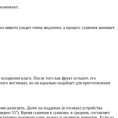
возникнет.
из мякоти уходит очень медленно, а процесс сушения занимает
испарения влаги. После того как фрукт остынет, его
ого жестковат, но он идеально подойдет для приготовления
 разогреть. Далее на поддонах (в отсеках) устройства
рно 55°). Время сушения в сушилке, в среднем, составляет
статочно разорвать одну дольку и заглянуть вовнутрь. Если из