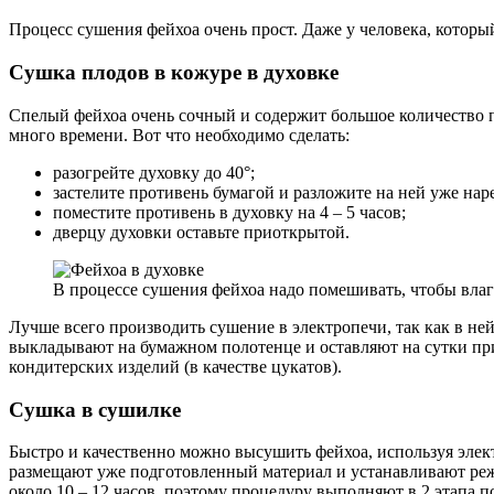
Процесс сушения фейхоа очень прост. Даже у человека, который
Сушка плодов в кожуре в духовке
Спелый фейхоа очень сочный и содержит большое количество п
много времени. Вот что необходимо сделать:
разогрейте духовку до 40°;
застелите противень бумагой и разложите на ней уже на
поместите противень в духовку на 4 – 5 часов;
дверцу духовки оставьте приоткрытой.
В процессе сушения фейхоа надо помешивать, чтобы влаг
Лучше всего производить сушение в электропечи, так как в не
выкладывают на бумажном полотенце и оставляют на сутки пр
кондитерских изделий (в качестве цукатов).
Сушка в сушилке
Быстро и качественно можно высушить фейхоа, используя элек
размещают уже подготовленный материал и устанавливают режи
около 10 – 12 часов, поэтому процедуру выполняют в 2 этапа п