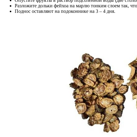
Опустите фрукты в раствор подсоленной воды (две столо
Разложите дольки фейхоа на марлю тонким слоем так, что
Поднос оставляют на подоконнике на 3 – 4 дня.