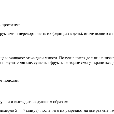
о просохнут
руктами и переворачивать их (один раз в день), иначе появитс
вища и очищают от жидкой мякоти. Получившиеся дольки нанизы
вы получите мягкие, сушеные фрукты, которые смогут храниться д
ют пополам
 сушки и выглядит следующим образом:
мерно 5 — 7 минут), после чего их разрезают на две равные ча