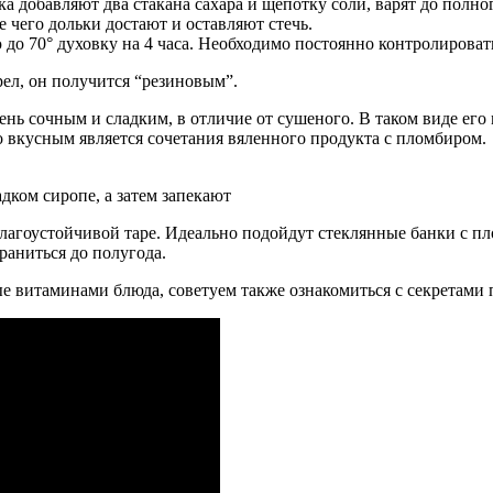
а добавляют два стакана сахара и щепотку соли, варят до полног
 чего дольки достают и оставляют стечь.
до 70° духовку на 4 часа. Необходимо постоянно контролировать
ел, он получится “резиновым”.
нь сочным и сладким, в отличие от сушеного. В таком виде его
о вкусным является сочетания вяленного продукта с пломбиром.
дком сиропе, а затем запекают
лагоустойчивой таре. Идеально подойдут стеклянные банки с 
аниться до полугода.
е витаминами блюда, советуем также ознакомиться с секретами