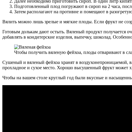
Далее необходимо приготовить сироп. В один литр кипятк
Подготовленный плод погружают в сироп на 2 часа, после
Затем располагают на противне и помещают в разогретую 
Вялить можно лишь зрелые и мягкие плоды. Если фрукт не созр
Готовым долькам дают остыть. Вяленый продукт получается оче
добавлять в кондитерские изделия, выпечку, шоколад. Особенн
Чтобы получить вяленую фейхоа, плоды отваривают в сла
Сушеный и вяленый фейхоа хранят в воздухонепроницаемой, в
прохладное и сухое место. Хорошо высушенный фрукт может хр
Чтобы на вашем столе круглый год были вкусные и насыщенны