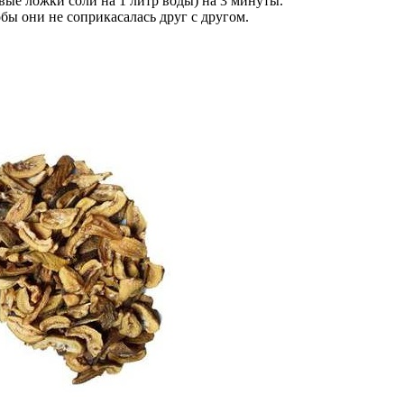
вые ложки соли на 1 литр воды) на 3 минуты.
бы они не соприкасалась друг с другом.