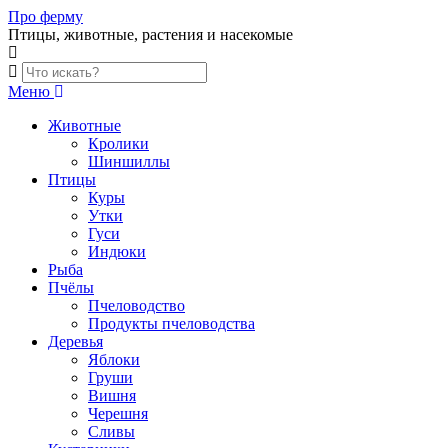
Skip
Про ферму
to
Птицы, животные, растения и насекомые
content
Меню
Животные
Кролики
Шиншиллы
Птицы
Куры
Утки
Гуси
Индюки
Рыба
Пчёлы
Пчеловодство
Продукты пчеловодства
Деревья
Яблоки
Груши
Вишня
Черешня
Сливы