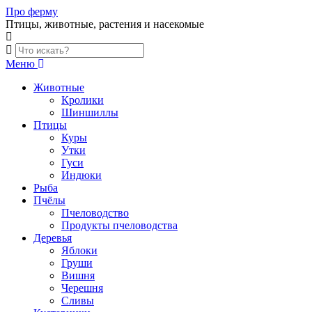
Skip
Про ферму
to
Птицы, животные, растения и насекомые
content
Меню
Животные
Кролики
Шиншиллы
Птицы
Куры
Утки
Гуси
Индюки
Рыба
Пчёлы
Пчеловодство
Продукты пчеловодства
Деревья
Яблоки
Груши
Вишня
Черешня
Сливы