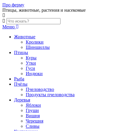
Skip
Про ферму
to
Птицы, животные, растения и насекомые
content
Меню
Животные
Кролики
Шиншиллы
Птицы
Куры
Утки
Гуси
Индюки
Рыба
Пчёлы
Пчеловодство
Продукты пчеловодства
Деревья
Яблоки
Груши
Вишня
Черешня
Сливы