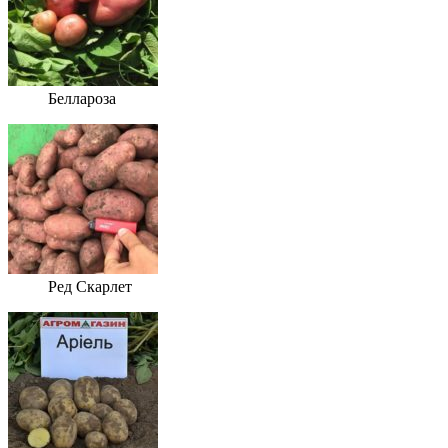
Беллароза
Ред Скарлет