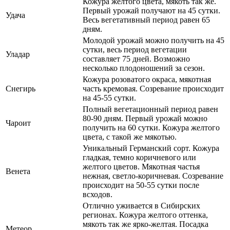
Кожура желтого цвета, мякоть так же.
Первый урожай получают на 45 сутки.
Удача
Весь вегетативный период равен 65
дням.
Молодой урожай можно получить на 45
сутки, весь период вегетации
Уладар
составляет 75 дней. Возможно
несколько плодоношений за сезон.
Кожура розоватого окраса, мякотная
Снегирь
часть кремовая. Созревание происходит
на 45-55 сутки.
Полный вегетационный период равен
80-90 дням. Первый урожай можно
Чароит
получить на 60 сутки. Кожура желтого
цвета, с такой же мякотью.
Уникальный Германский сорт. Кожура
гладкая, темно коричневого или
желтого цветов. Мякотная частья
Венета
нежная, светло-коричневая. Созревание
происходит на 50-55 сутки после
всходов.
Отлично уживается в Сибирских
регионах. Кожура желтого оттенка,
мякоть так же ярко-желтая. Посадка
Метеор