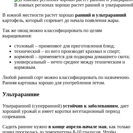
В южных регионах хорошо растет ранний и ультраранний
В южной местности растет хорошо
ранний и ультраранний
картофель, который созревает до начала появления жары.
Так же овощ можно классифицировать по целям
выращивания:
столовый – применяют для приготовления блюд;
технический – из него производят крахмал и спирт;
кормовой – применяется для подкорма домашнего скота;
универсальный – нечто среднее между техническим и
кормовым.
Любой ранний сорт можно классифицировать по назначению.
Ранняя картошка хорошо для употребления летом.
Ультраранние
Ультраранний (суперранний)
устойчив к заболеваниям
, дает
хороший урожай и имеет коротки вегетационный период
созревания.
Садить ранние нужно
в конце апреля-начале мая
, как только
почва прогрелась до температуры 8-10 градусов. Чтобы