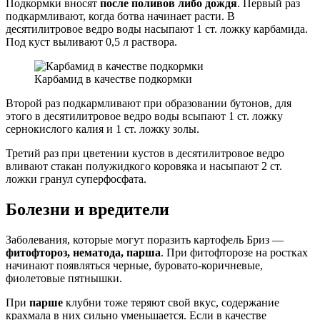
Подкормки вносят
после поливов либо дождя
. Первый раз
подкармливают, когда ботва начинает расти. В
десятилитровое ведро воды насыпают 1 ст. ложку карбамида.
Под куст выливают 0,5 л раствора.
Карбамид в качестве подкормки
Второй раз подкармливают при образовании бутонов, для
этого в десятилитровое ведро воды всыпают 1 ст. ложку
сернокислого калия и 1 ст. ложку золы.
Третий раз при цветении кустов в десятилитровое ведро
вливают стакан полужидкого коровяка и насыпают 2 ст.
ложки гранул суперфосфата.
Болезни и вредители
Заболевания, которые могут поразить картофель Бриз —
фитофтороз, нематода, парша
. При фитофторозе на ростках
начинают появляться черные, буровато-коричневые,
фиолетовые пятнышки.
При
парше
клубни тоже теряют свой вкус, содержание
крахмала в них сильно уменьшается. Если в качестве