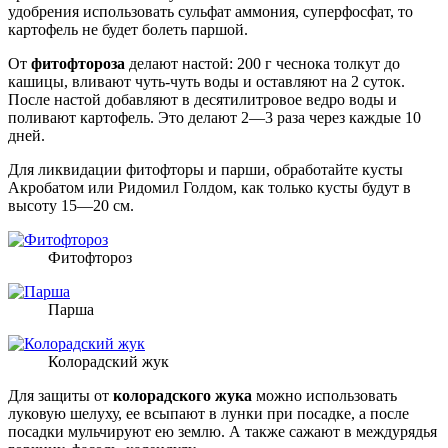
удобрения использовать сульфат аммония, суперфосфат, то
картофель не будет болеть паршой.
От
фитофтороза
делают настой: 200 г чеснока толкут до
кашицы, вливают чуть-чуть воды и оставляют на 2 суток.
После настой добавляют в десятилитровое ведро воды и
поливают картофель. Это делают 2—3 раза через каждые 10
дней.
Для ликвидации фитофторы и парши, обработайте кусты
Акробатом или Ридомил Голдом, как только кусты будут в
высоту 15—20 см.
Фитофтороз
Парша
Колорадский жук
Для защиты от
колорадского жука
можно использовать
луковую шелуху, ее всыпают в лунки при посадке, а после
посадки мульчируют ею землю. А также сажают в междурядья