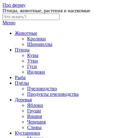
Skip
Про ферму
to
Птицы, животные, растения и насекомые
content
Меню
Животные
Кролики
Шиншиллы
Птицы
Куры
Утки
Гуси
Индюки
Рыба
Пчёлы
Пчеловодство
Продукты пчеловодства
Деревья
Яблоки
Груши
Вишня
Черешня
Сливы
Кустарники