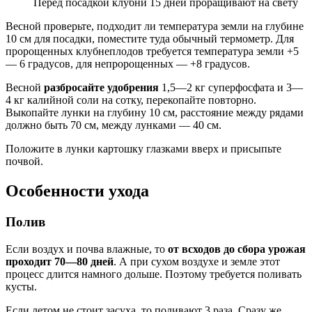
Перед посадкой клубни 15 дней проращивают на свету
Весной проверьте, подходит ли температура земли на глубине
10 см для посадки, поместите туда обычный термометр. Для
пророщенных клубнеплодов требуется температура земли +5
— 6 градусов, для непророщенных — +8 градусов.
Весной
разбросайте удобрения
1,5—2 кг суперфосфата и 3—
4 кг калийной соли на сотку, перекопайте повторно.
Выкопайте лунки на глубину 10 см, расстояние между рядами
должно быть 70 см, между лунками — 40 см.
Положите в лунки картошку глазками вверх и присыпьте
почвой.
Особенности ухода
Полив
Если воздух и почва влажные, то
от всходов до сбора урожая
проходит 70—80 дней
. А при сухом воздухе и земле этот
процесс длится намного дольше. Поэтому требуется поливать
кусты.
Если летом не стоит засуха, то поливают 3 раза. Сразу же