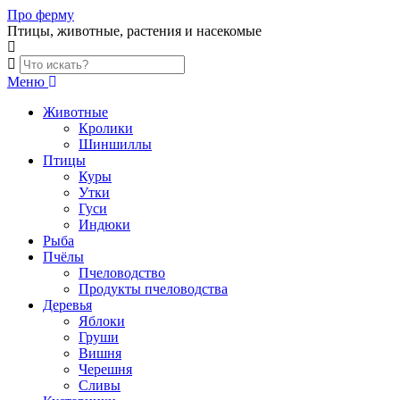
Skip
Про ферму
to
Птицы, животные, растения и насекомые
content
Меню
Животные
Кролики
Шиншиллы
Птицы
Куры
Утки
Гуси
Индюки
Рыба
Пчёлы
Пчеловодство
Продукты пчеловодства
Деревья
Яблоки
Груши
Вишня
Черешня
Сливы