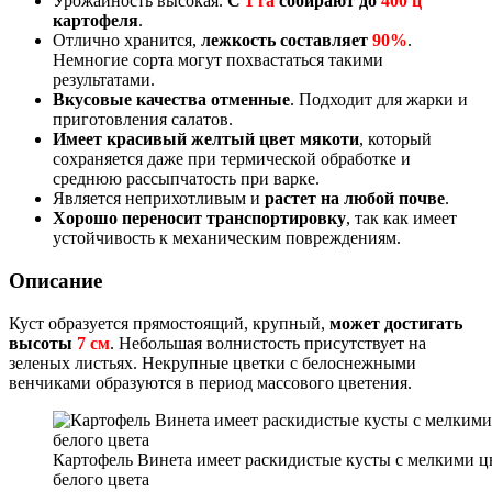
Урожайность высокая.
С
1 га
собирают до
400 ц
картофеля
.
Отлично хранится,
лежкость составляет
90%
.
Немногие сорта могут похвастаться такими
результатами.
Вкусовые качества отменные
. Подходит для жарки и
приготовления салатов.
Имеет красивый желтый цвет мякоти
, который
сохраняется даже при термической обработке и
среднюю рассыпчатость при варке.
Является неприхотливым и
растет на любой почве
.
Хорошо переносит транспортировку
, так как имеет
устойчивость к механическим повреждениям.
Описание
Куст образуется прямостоящий, крупный,
может достигать
высоты
7 см
. Небольшая волнистость присутствует на
зеленых листьях. Некрупные цветки с белоснежными
венчиками образуются в период массового цветения.
Картофель Винета имеет раскидистые кусты с мелкими 
белого цвета