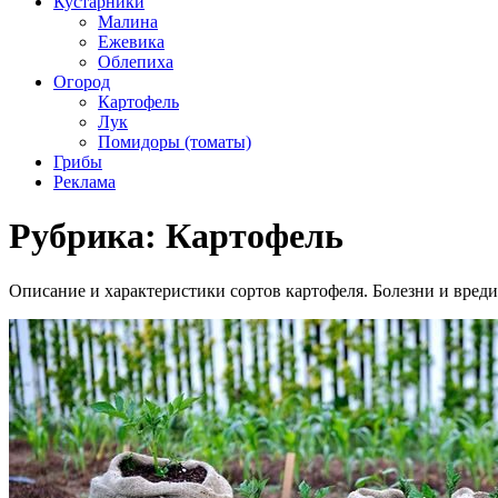
Кустарники
Малина
Ежевика
Облепиха
Огород
Картофель
Лук
Помидоры (томаты)
Грибы
Реклама
Рубрика:
Картофель
Описание и характеристики сортов картофеля. Болезни и вред