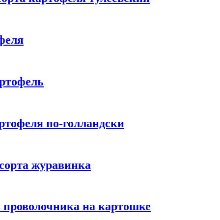
феля
артофель
ртофеля по-голландски
 сорта журавинка
в проволочника на картошке