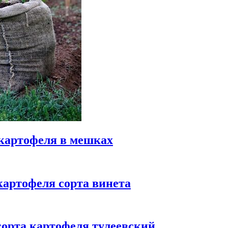
картофеля в мешках
картофеля сорта винета
сорта картофеля тулеевский