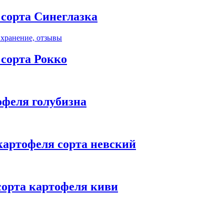
сорта Синеглазка
сорта Рокко
офеля голубизна
картофеля сорта невский
сорта картофеля киви