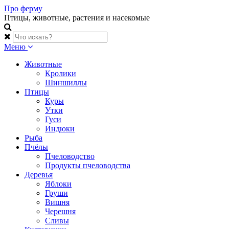
Skip
Про ферму
to
Птицы, животные, растения и насекомые
content
Меню
Животные
Кролики
Шиншиллы
Птицы
Куры
Утки
Гуси
Индюки
Рыба
Пчёлы
Пчеловодство
Продукты пчеловодства
Деревья
Яблоки
Груши
Вишня
Черешня
Сливы