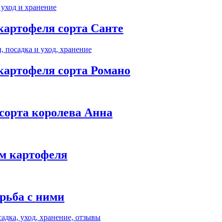
картофеля сорта Санте
картофеля сорта Романо
сорта королева Анна
ом картофеля
рьба с ними