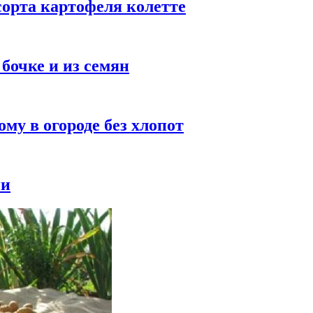
сорта картофеля колетте
бочке и из семян
му в огороде без хлопот
ии