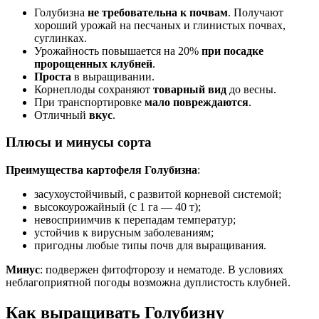
Голубизна
не требовательна к почвам
. Получают
хороший урожай на песчаных и глинистых почвах,
суглинках.
Урожайность повышается на 20%
при посадке
пророщенных клубней
.
Проста
в выращивании.
Корнеплоды сохраняют
товарный вид
до весны.
При транспортировке
мало повреждаются
.
Отличный
вкус
.
Плюсы и минусы сорта
Преимущества картофеля Голубизна
:
засухоустойчивый, с развитой корневой системой;
высокоурожайный (с 1 га — 40 т);
невосприимчив к перепадам температур;
устойчив к вирусным заболеваниям;
пригодны любые типы почв для выращивания.
Минус
: подвержен фитофторозу и нематоде. В условиях
неблагоприятной погоды возможна дуплистость клубней.
Как выращивать Голубизну