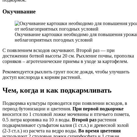
Окучивание
Окучивание картошки необходимо для повышения урожай
неблагоприятных погодных условий
С появлением всходов окучивают. Второй раз — при
достижении ботвой высоты 20 см. Рыхление почвы, прополка
сорняков – агротехнические приемы в уходе за картофелем.
Рекомендуется рыхлить грунт после дождя, чтобы улучшить
доступ кислорода к корням растений.
Чем, когда и как подкармливать
Подкормка культуры проводится при появлении всходов, в
период бутонизации и цветения.
При первой подкормке
вносится по 1 столовой ложке мочевины и птичьего помета,
0.5 литра коровяка на 10 л воды.
Второй раз
растения
подкармливают сульфатом калия (1 ст.л.) и древесной золой
(2-3 ст.л.) из расчета на ведро воды.
Во время цветения
используют 2 столовые ложки суперфосфата и 1 стакан