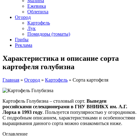
Малина
Ежевика
Облепиха
Огород
Картофель
Лук
Помидоры (томаты)
Грибы
Реклама
Характеристика и описание сорта
картофеля голубизна
Главная
»
Огород
»
Картофель
»
Сорта картофеля
Картофель Голубизна – столовый сорт.
Выведен
российскими селекционерами в ГНУ ВНИИКХ им. А.Г.
Лорха в 1993 году
. Пользуется популярностью у огородников.
С подробным описанием, характеристиками и особенностями
выращивания данного сорта можно ознакомиться ниже.
Оглавление