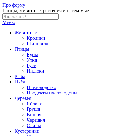
Skip
Про ферму
to
Птицы, животные, растения и насекомые
content
Меню
Животные
Кролики
Шиншиллы
Птицы
Куры
Утки
Гуси
Индюки
Рыба
Пчёлы
Пчеловодство
Продукты пчеловодства
Деревья
Яблоки
Груши
Вишня
Черешня
Сливы
Кустарники