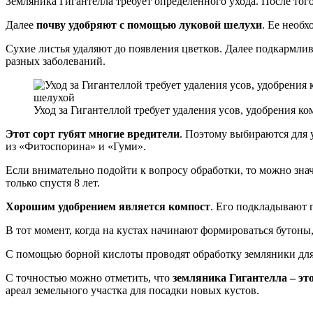
Земляника Гигантелла требует определенного ухода. После того
Далее
почву удобряют с помощью луковой шелухи
. Ее необх
Сухие листья удаляют до появления цветков. Далее подкармлив
разных заболеваний.
Уход за Гигантеллой требует удаления усов, удобрения к
Этот сорт губят многие вредители
. Поэтому выбираются для 
из «Фитоспорина» и «Гуми».
Если внимательно подойти к вопросу обработки, то можно зна
только спустя 8 лет.
Хорошим удобрением является компост
. Его подкладывают 
В тот момент, когда на кустах начинают формироваться бутоны
С помощью борной кислоты проводят обработку земляники для 
С точностью можно отметить, что
земляника Гигантелла – эт
ареал земельного участка для посадки новых кустов.