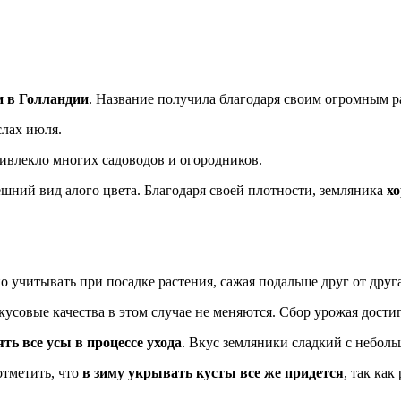
и в Голландии
. Название получила благодаря своим огромным р
слах июля.
ривлекло многих садоводов и огородников.
ешний вид алого цвета. Благодаря своей плотности, земляника
х
но учитывать при посадке растения, сажая подальше друг от дру
усовые качества в этом случае не меняются. Сбор урожая достиг
ть все усы в процессе ухода
. Вкус земляники сладкий с небол
отметить, что
в зиму укрывать кусты все же придется
, так как