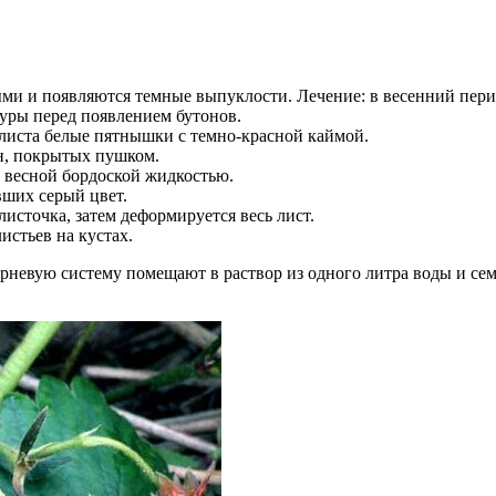
ыми и появляются темные выпуклости. Лечение: в весенний пе
уры перед появлением бутонов.
 листа белые пятнышки с темно-красной каймой.
ен, покрытых пушком.
а весной бордоской жидкостью.
вших серый цвет.
листочка, затем деформируется весь лист.
истьев на кустах.
орневую систему помещают в раствор из одного литра воды и семи