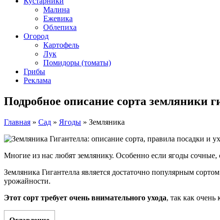
Кустарники
Малина
Ежевика
Облепиха
Огород
Картофель
Лук
Помидоры (томаты)
Грибы
Реклама
Подробное описание сорта земляники г
Главная
»
Сад
»
Ягоды
»
Земляника
Многие из нас любят землянику. Особенно если ягоды сочные, 
Земляника Гигантелла является достаточно популярным сортом
урожайности.
Этот сорт требует очень внимательного ухода
, так как очен
Оглавление