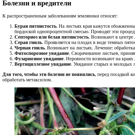
Болезни и вредители
К распространенным заболеваниям земляники относят:
Бурая пятнистость
. На листьях края кажутся обожженн
бордоской однопроцентной смесью. Проводят эти процед
Септориоз или белая пятнистость
. Возникают в центре
Серая гниль
. Проявляется на плодах в виде темных пят
Черная гниль
. Возникает на листьях. Лечение: обработк
Фитоспорозное увядание
. Сворачивание листьев, приня
Фузариозное увядание
. Неровности возникают на краях 
Вертициллезное увядание
. Увядание старых и молодых л
Для того, чтобы эти болезни не появились
, перед посадкой к
обработать метаксилом.