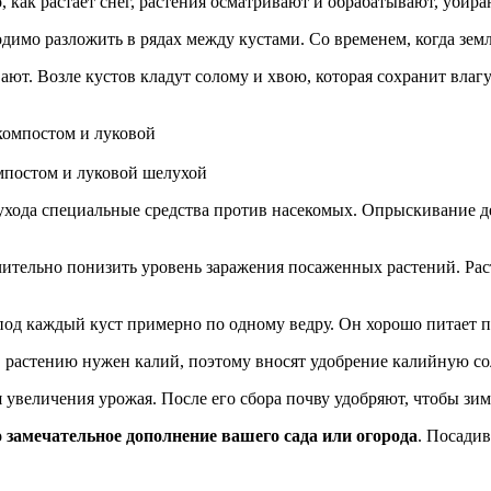
, как растает снег, растения осматривают и обрабатывают, убир
одимо разложить в рядах между кустами. Со временем, когда земл
ают. Возле кустов кладут солому и хвою, которая сохранит вла
омпостом и луковой шелухой
ухода специальные средства против насекомых. Опрыскивание дел
чительно понизить уровень заражения посаженных растений. Рас
под каждый куст примерно по одному ведру. Он хорошо питает п
, растению нужен калий, поэтому вносят удобрение калийную со
увеличения урожая. После его сбора почву удобряют, чтобы зим
о замечательное дополнение вашего сада или огорода
. Посадив