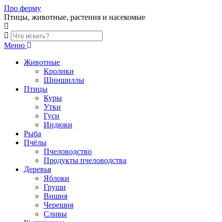
Skip
Про ферму
to
Птицы, животные, растения и насекомые
content
Меню
Животные
Кролики
Шиншиллы
Птицы
Куры
Утки
Гуси
Индюки
Рыба
Пчёлы
Пчеловодство
Продукты пчеловодства
Деревья
Яблоки
Груши
Вишня
Черешня
Сливы