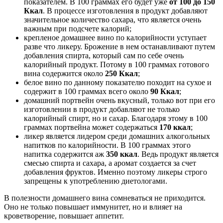
показателем. В 100 граммах его будет уже
от 100 до 150
Ккал
. В процессе изготовления в продукт добавляют
значительное количество сахара, что является очень
важным при подсчете калорий;
крепленое домашнее вино по калорийности уступает
разве что ликеру. Брожение в нем останавливают путем
добавления спирта, который сам по себе очень
калорийный продукт. Потому в 100 граммах готового
вина содержится около
250 Ккал
;
белое вино по данному показателю походит на сухое и
содержит в 100 граммах всего около
90 Ккал
;
домашний портвейн очень вкусный, только вот при его
изготовлении в продукт добавляют не только
калорийный спирт, но и сахар. Благодаря этому в 100
граммах портвейна может содержаться
170 ккал
;
ликер является лидером среди домашних алкогольных
напитков по калорийности. В 100 граммах этого
напитка содержится аж
350 ккал
. Ведь продукт является
смесью спирта и сахара, а аромат создается за счет
добавления фруктов. Именно поэтому ликеры строго
запрещены к употреблению диетологами.
В полезности домашнего вина сомневаться не приходится.
Оно не только повышает иммунитет, но и влияет на
кроветворение, повышает аппетит.