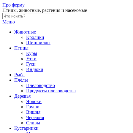
Skip
Про ферму
to
Птицы, животные, растения и насекомые
content
Меню
Животные
Кролики
Шиншиллы
Птицы
Куры
Утки
Гуси
Индюки
Рыба
Пчёлы
Пчеловодство
Продукты пчеловодства
Деревья
Яблоки
Груши
Вишня
Черешня
Сливы
Кустарники