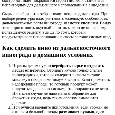
быстро начинает покрываться серой гнилью и становится
непригодным для дальнейшего использования в виноделии.
Сырье перебирают и отбрасывают непригодные ягоды. При
выборе рецептуры надо учитывать маленькую особенность:
дальневосточные сорта винограда являются
кислыми
. Ввиду
этого приготовить вкусный напиток можно не по первому
попавшемуся рецепту, а лишь по тому, который
предусматривает использование в своем составе кислых ягод.
Как сделать вино из дальневосточного
винограда в домашних условиях
Первым делом нужно
перебрать сырье и отделить
ягоды от веточек
. Отбирать нужно только спелые
виноградинки, которые содержат в своем составе
максимум сахара и минимум кислоты. Если применять
недозревшие плоды, то готовый продукт может
получиться довольно кислым, что понравится не всем.
Ни в коем случае не надо мыть отобранные для
брожения ягоды, ведь таким образом смываются
дрожжи.
При ручном варианте приготовления, если урожай не
слишком большой, плоды
разминают руками
, одев