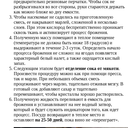
предварительно резиновые перчатки. Чтобы сок не
разбрызгивался во все стороны, руки стараются держать
как можно ближе ко дну емкости.
Чтобы насекомые не садились на приготовленную
смесь, ее накрывают марлей, сложенной в несколько
слоев. При этом кислород беспрепятственно проникает
сквозь ткань и активизирует процесс брожения.
Полученную массу помещают в теплое помещение
(температура не должна быть ниже 18 градусов) и
выдерживают в течение 2-3 суток. Определить начало
процесса брожения не сложно: на ягодах появляется
характерный белый налет, а также ощущается кислый
запах.
Следующим этапом будет
отделение сока от мякоти
.
Произвести процедуру можно как при помощи пресса,
так и марли. При небольших объемах смесь
процеживают через марлю, тщательно отживая мезгу. В
готовый сок добавляют сахар и тщательно
перемешивают, чтобы кристаллы хорошо растворились.
Полученную жидкость переливают в емкость для
брожения и устанавливают на нее водный затвор,
который и будет служить индикатором того, как идет
процесс. Посуду возвращают в теплое место и
оставляют
на 25-50 дней
, пока вино не «переиграет».