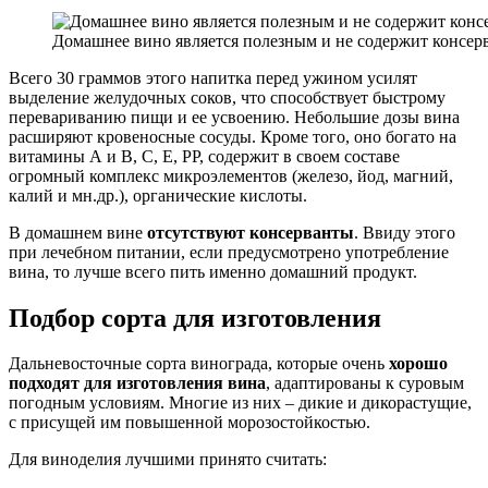
Домашнее вино является полезным и не содержит консер
Всего 30 граммов этого напитка перед ужином усилят
выделение желудочных соков, что способствует быстрому
перевариванию пищи и ее усвоению. Небольшие дозы вина
расширяют кровеносные сосуды. Кроме того, оно богато на
витамины А и В, С, Е, РР, содержит в своем составе
огромный комплекс микроэлементов (железо, йод, магний,
калий и мн.др.), органические кислоты.
В домашнем вине
отсутствуют консерванты
. Ввиду этого
при лечебном питании, если предусмотрено употребление
вина, то лучше всего пить именно домашний продукт.
Подбор сорта для изготовления
Дальневосточные сорта винограда, которые очень
хорошо
подходят для изготовления вина
, адаптированы к суровым
погодным условиям. Многие из них – дикие и дикорастущие,
с присущей им повышенной морозостойкостью.
Для виноделия лучшими принято считать: