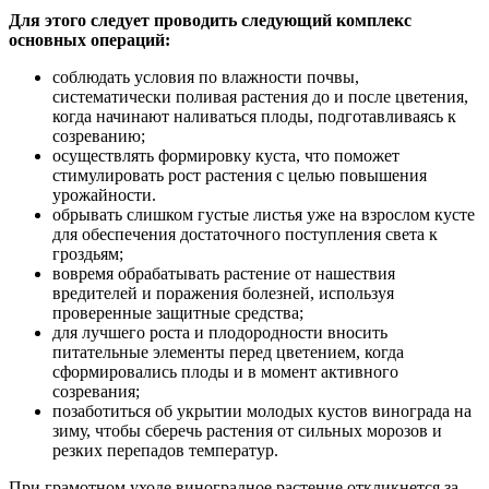
Для этого следует проводить следующий комплекс
основных операций:
соблюдать условия по влажности почвы,
систематически поливая растения до и после цветения,
когда начинают наливаться плоды, подготавливаясь к
созреванию;
осуществлять формировку куста, что поможет
стимулировать рост растения с целью повышения
урожайности.
обрывать слишком густые листья уже на взрослом кусте
для обеспечения достаточного поступления света к
гроздьям;
вовремя обрабатывать растение от нашествия
вредителей и поражения болезней, используя
проверенные защитные средства;
для лучшего роста и плодородности вносить
питательные элементы перед цветением, когда
сформировались плоды и в момент активного
созревания;
позаботиться об укрытии молодых кустов винограда на
зиму, чтобы сберечь растения от сильных морозов и
резких перепадов температур.
При грамотном уходе виноградное растение откликнется за