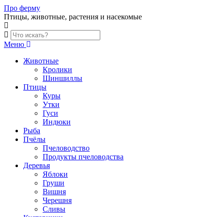
Skip
Про ферму
to
Птицы, животные, растения и насекомые
content
Меню
Животные
Кролики
Шиншиллы
Птицы
Куры
Утки
Гуси
Индюки
Рыба
Пчёлы
Пчеловодство
Продукты пчеловодства
Деревья
Яблоки
Груши
Вишня
Черешня
Сливы