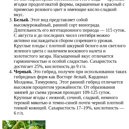
ягодки продолговатой формы, окрашенные в красный с
примесью розового цвет и имеющие кисло-сладкий
вкус.
Белый.
Этот вид представляет собой
высокоурожайный, ранний сорт винограда.
Длительность его вегетационного периода — 115 суток.
С августа и до последних чисел сентября можно
активно наслаждаться сбором созревшего урожая.
Круглые плоды с плотной шкуркой белого или светлого
зеленого цвета с наличием воскового налета и
золотистого загара. Насыщенный вкус отличается
гармоничностью и особой сладостью. Сахаристость
достигает 25%, кислотность до 9 г/л.
Черный.
Это гибрид, получен при использовании таких
гибридных форм как Восторг белый, Кардинал
Молдовы, Тимуровец. Этот ранний гибрид отличается
высоким процентом урожайности. От образования
завязей до съема урожая проходит 109-125 суток.
Крупные ягоды с нежной, сочной, сладкой, немного
терпкой мякотью и темно-синей почти черной плотной
тонкой кожицей. Сахаристость 17–19%, кислотность —
6 г/л.