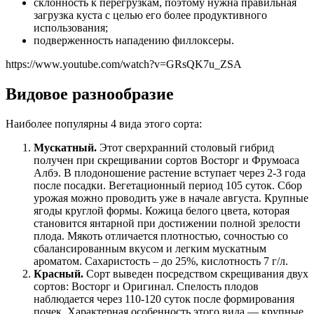
склонность к перегрузкам, поэтому нужна правильная
загрузка куста с целью его более продуктивного
использования;
подверженность нападению филлоксеры.
https://www.youtube.com/watch?v=GRsQK7u_ZSA
Видовое разнообразие
Наиболее популярны 4 вида этого сорта:
Мускатный.
Этот сверхранний столовый гибрид
получен при скрещивании сортов Восторг и Фрумоаса
Албэ. В плодоношение растение вступает через 2-3 года
после посадки. Вегетационный период 105 суток. Сбор
урожая можно проводить уже в начале августа. Крупные
ягоды круглой формы. Кожица белого цвета, которая
становится янтарной при достижении полной зрелости
плода. Мякоть отличается плотностью, сочностью со
сбалансированным вкусом и легким мускатным
ароматом. Сахаристость – до 25%, кислотность 7 г/л.
Красный.
Сорт выведен посредством скрещивания двух
сортов: Восторг и Оригинал. Спелость плодов
наблюдается через 110-120 суток после формирования
почек. Характерная особенность этого вида — крупные