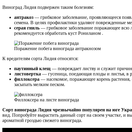
Виноград Лидия подвержен таким болезням:
антракоз
— грибковое заболевание, проявляющееся появл
семена. В целях профилактики удаляют поврежденные ме
серая гниль
— грибковое заболевание поражающее всю ло
рекомендуется обработать куст Рониланом .
Поражение побега винограда антракнозом
К вредителям сорта Лидия относятся:
паутинный клещ
— повреждает листву и служит причин
листовертка
— гусеница, поедающая плоды и листья, в 
филлоксера
— насекомое, поражающее корень растения, 
засыпать мелким песком.
Филлоксера на листе винограда
Сорт винограда Лидия чрезвычайно популярен на юге Укра
вид. Попробуйте вырастить данный сорт на своем участке, и в
ароматной гроздью свежего винограда.