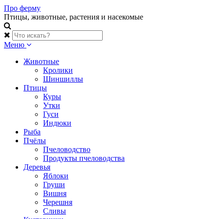
Skip
Про ферму
to
Птицы, животные, растения и насекомые
content
Меню
Животные
Кролики
Шиншиллы
Птицы
Куры
Утки
Гуси
Индюки
Рыба
Пчёлы
Пчеловодство
Продукты пчеловодства
Деревья
Яблоки
Груши
Вишня
Черешня
Сливы