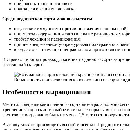
пригоден к транспортировке
польза для организма человека.
Среди недостатков сорта можно отметить:
отсутствие иммунитета против поражения филлоксерой;
при малом содержании железа в грунте развивается хлоро
требует чеканки и пасынкования;
при несвоевременной уборке урожая подвержен осыпан
вред для организма при неправильном приготовлении ви
В странах Европы производства вина из данного сорта запрещ
рассеянный склероз!
Возможность приготовления красного вина из сорта лид
Особенности выращивания
Место для выращивания данного сорта винограда должно быть 
крепление ягод на кисти слабое и сильные порывы ветра спос
грунтовых вод должно быть не менее 1,5 метра от поверхност
Высадку можно производить весной и осенью. Предпочтительне
посадка даст саженцам к зимовке окрепнуть и набраться сил.