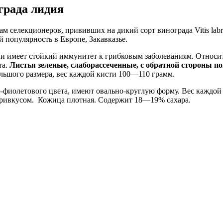
града лидия
м селекционеров, прививших на дикий сорт винограда Vitis labru
й популярность в Европе, Закавказье.
 и имеет стойкий иммунитет к грибковым заболеваниям. Относи
та.
Листья зеленые, слаборассеченные, с обратной стороны 
льшого размера, вес каждой кисти 100—110 грамм.
-фиолетового цвета, имеют овально-круглую форму. Вес каждой
 привкусом. Кожица плотная. Содержит 18—19% сахара.