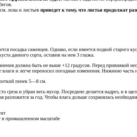
бегов.
см. лозы и листьев
приведет к тому, что листья продолжат раз
тся посадка саженцев. Однако, если имеется подвой старого к
уста данного сорта, оставив на нем 3 глазка.
анения должна быть не выше +12 градусов. Перед прививкой н
е влаги и легче переносил погодные изменения. Нижнюю часть н
ороткий пенек 5—8 см.
то среза и убран весь мусор. Посредине делается надрез, и в щ
я разложится за год. Чтобы влага дольше сохранялась необходи
нт в промышленном масштабе