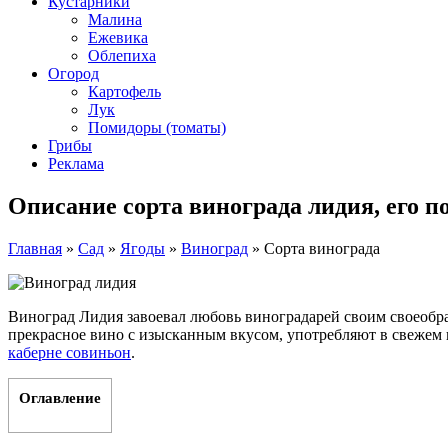
Кустарники
Малина
Ежевика
Облепиха
Огород
Картофель
Лук
Помидоры (томаты)
Грибы
Реклама
Описание сорта винограда лидия, его по
Главная
»
Сад
»
Ягоды
»
Виноград
»
Сорта винограда
Виноград Лидия завоевал любовь виноградарей своим своеобр
прекрасное вино с изысканным вкусом, употребляют в свежем
каберне совиньон
.
Оглавление