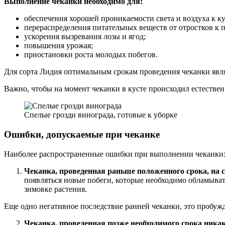
Выполнение чеканки необходимо для:
обеспечения хорошей проникаемости света и воздуха к ку
перераспределения питательных веществ от отростков к 
ускорения вызревания лозы и ягод;
повышения урожая;
приостановки роста молодых побегов.
Для сорта Лидия оптимальным срокам проведения чеканки явля
Важно, чтобы на момент чеканки в кусте происходил естествен
Спелые грозди винограда, готовые к уборке
Ошибки, допускаемые при чеканке
Наиболее распространенные ошибки при выполнении чеканки
Чеканка, проведенная раньше положенного срока, на с
появляться новые побеги, которые необходимо обламывать,
зимовке растения.
Еще одно негативное последствие ранней чеканки, это пробуж
Чеканка, проведенная позже необходимого срока никак