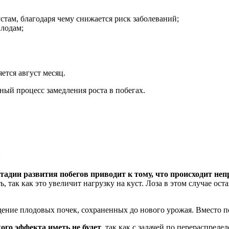
стам, благодаря чему снижается риск заболеваний;
плодам;
ется август месяц.
ный процесс замедления роста в побегах.
:
тадии развития побегов приводит к тому, что происходит не
 так как это увеличит нагрузку на куст. Лоза в этом случае ост
дение плодовых почек, сохраненных до нового урожая. Вместо п
ого эффекта иметь не будет
, так как с задачей по перераспред