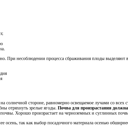
з;
ию
на.
ено. При несоблюдении процесса сбраживания плоды выделяют в
ия
на солнечной стороне, равномерно освещаемое лучами со всех с
обны отряхнуть зрелые ягоды.
Почва для произрастания должна 
и почвы. Хорошо произрастает на черноземных и суглинных почв
е осень, так как выбор посадочного материала осенью обширне