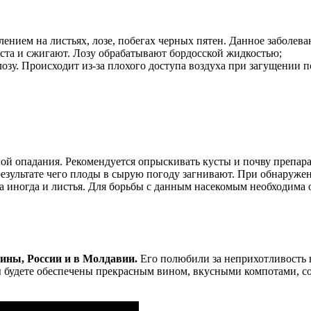
ением на листьях, лозе, побегах черных пятен. Данное заболева
ста и сжигают. Лозу обрабатывают бордосской жидкостью;
зу. Происходит из-за плохого доступа воздуха при загущении 
ой опадания. Рекомендуется опрыскивать кусты и почву препа
результате чего плоды в сырую погоду загнивают. При обнаруж
а иногда и листья. Для борьбы с данным насекомым необходима 
ины, России и в Молдавии.
Его полюбили за неприхотливость в
ы будете обеспечены прекрасным вином, вкусными компотами, со