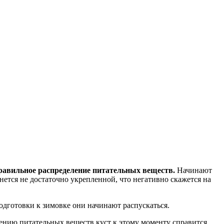
правильное распределение питательных веществ.
Начинают
анется не достаточно укрепленной, что негативно скажется на
одготовки к зимовке они начинают распускаться.
елению питательных веществ куст к этому моменту справится