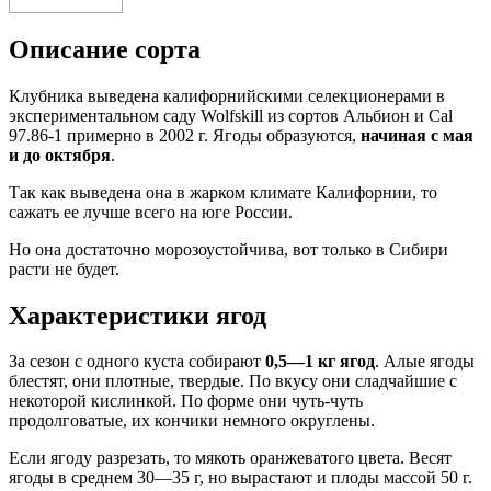
Описание сорта
Клубника выведена калифорнийскими селекционерами в
экспериментальном саду Wolfskill из сортов Альбион и Cal
97.86-1 примерно в 2002 г. Ягоды образуются,
начиная с мая
и до октября
.
Так как выведена она в жарком климате Калифорнии, то
сажать ее лучше всего на юге России.
Но она достаточно морозоустойчива, вот только в Сибири
расти не будет.
Характеристики ягод
За сезон с одного куста собирают
0,5—1 кг ягод
. Алые ягоды
блестят, они плотные, твердые. По вкусу они сладчайшие с
некоторой кислинкой. По форме они чуть-чуть
продолговатые, их кончики немного округлены.
Если ягоду разрезать, то мякоть оранжеватого цвета. Весят
ягоды в среднем 30—35 г, но вырастают и плоды массой 50 г.