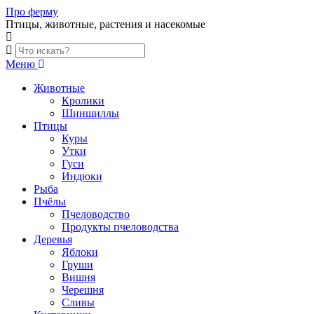
Skip
Про ферму
to
Птицы, животные, растения и насекомые
content
Меню
Животные
Кролики
Шиншиллы
Птицы
Куры
Утки
Гуси
Индюки
Рыба
Пчёлы
Пчеловодство
Продукты пчеловодства
Деревья
Яблоки
Груши
Вишня
Черешня
Сливы