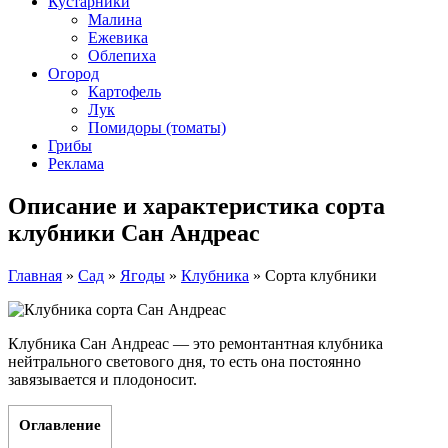
Кустарники
Малина
Ежевика
Облепиха
Огород
Картофель
Лук
Помидоры (томаты)
Грибы
Реклама
Описание и характеристика сорта
клубники Сан Андреас
Главная
»
Сад
»
Ягоды
»
Клубника
»
Сорта клубники
Клубника Сан Андреас — это ремонтантная клубника
нейтрального светового дня, то есть она постоянно
завязывается и плодоносит.
Оглавление