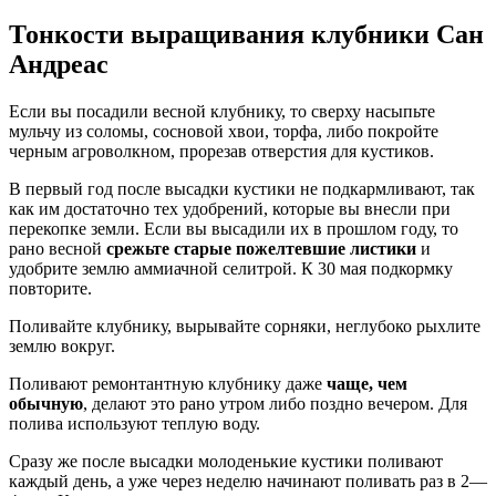
Тонкости выращивания клубники Сан
Андреас
Если вы посадили весной клубнику, то сверху насыпьте
мульчу из соломы, сосновой хвои, торфа, либо покройте
черным агроволкном, прорезав отверстия для кустиков.
В первый год после высадки кустики не подкармливают, так
как им достаточно тех удобрений, которые вы внесли при
перекопке земли. Если вы высадили их в прошлом году, то
рано весной
срежьте старые пожелтевшие листики
и
удобрите землю аммиачной селитрой. К 30 мая подкормку
повторите.
Поливайте клубнику, вырывайте сорняки, неглубоко рыхлите
землю вокруг.
Поливают ремонтантную клубнику даже
чаще, чем
обычную
, делают это рано утром либо поздно вечером. Для
полива используют теплую воду.
Сразу же после высадки молоденькие кустики поливают
каждый день, а уже через неделю начинают поливать раз в 2—