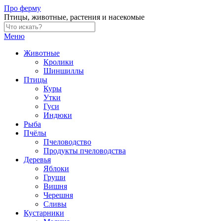
Skip
Про ферму
to
Птицы, животные, растения и насекомые
content
Меню
Животные
Кролики
Шиншиллы
Птицы
Куры
Утки
Гуси
Индюки
Рыба
Пчёлы
Пчеловодство
Продукты пчеловодства
Деревья
Яблоки
Груши
Вишня
Черешня
Сливы
Кустарники