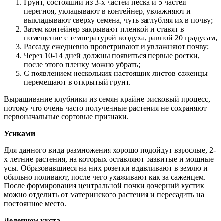
Грунт, состоящий из 3-х частей песка и 5 частей
перегноя, укладывают в контейнер, увлажняют и
выкладывают сверху семена, чуть заглубляя их в почву;
Затем контейнер закрывают пленкой и ставят в
помещение с температурой воздуха, равной 20 градусам;
Рассаду ежедневно проветривают и увлажняют почву;
Через 10-14 дней должны появиться первые ростки,
после этого пленку можно убрать;
С появлением нескольких настоящих листов саженцы
перемещают в открытый грунт.
Выращивание клубники из семян крайне рисковый процесс,
потому что очень часто полученные растения не сохраняют
первоначальные сортовые признаки.
Усиками
Для данного вида размножения хорошо подойдут взрослые, 2-
х летние растения, на которых оставляют развитые и мощные
усы. Образовавшиеся на них розетки вдавливают в землю и
обильно поливают, после чего ухаживают как за саженцем.
После формирования центральной почки дочерний кустик
можно отделить от материнского растения и пересадить на
постоянное место.
Делением куста