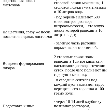
образования новых
столовой ложки мочевины, 1
листочков
столовой ложки гумата натрия
и 10 литров воды.
· под корень выливают 500
миллилитров раствора
нитроаммофоски, 1 столовую
ложку которой разводят в 10
До цветения, сразу же после
литрах воды;
появления первых листочков
· зеленую часть растений
опрыскивают мочевиной.
2 столовые ложки золы
разводят в 1 литре кипятка и
Во время формирования
настаивают раствор в течении
плодов
суток, после чего поливают им
садовую землянику.
· в середине сентября под
каждый куст выливают ведро
перепревшего коровяка и 100
грамм золы;
· через 10-14 дней клубнику
Подготовка к зиме
поливают раствором,