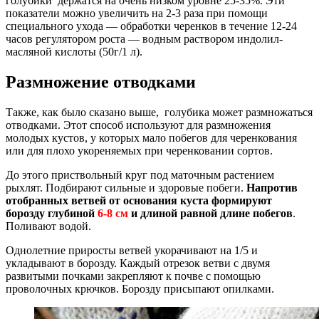
голубики держатся на очень низком уровне 25-35%. Эти
показатели можно увеличить на 2-3 раза при помощи
специального ухода — обработки черенков в течение 12-24
часов регулятором роста — водным раствором индолил-
масляной кислоты (50г/1 л).
Размножение отводками
Также, как было сказано выше, голубика может размножаться
отводками. Этот способ используют для размножения
молодых кустов, у которых мало побегов для черенкования
или для плохо укореняемых при черенковании сортов.
До этого приствольный круг под маточным растением
рыхлят. Подбирают сильные и здоровые побеги.
Напротив
отобранных ветвей от основания куста формируют
борозду глубиной
6-8 см
и длиной равной длине побегов
.
Поливают водой.
Однолетние приросты ветвей укорачивают на 1/5 и
укладывают в борозду. Каждый отрезок ветви с двумя
развитыми почками закрепляют к почве с помощью
проволочных крючков. Борозду присыпают опилками.