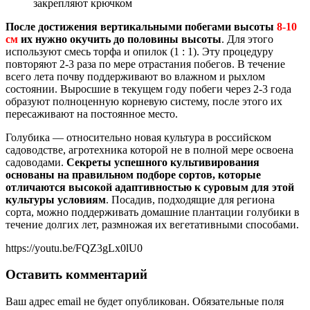
закрепляют крючком
После достижения вертикальными побегами высоты
8-10
см
их нужно окучить до половины высоты
. Для этого
используют смесь торфа и опилок (1 : 1). Эту процедуру
повторяют 2-3 раза по мере отрастания побегов. В течение
всего лета почву поддерживают во влажном и рыхлом
состоянии. Выросшие в текущем году побеги через 2-3 года
образуют полноценную корневую систему, после этого их
пересаживают на постоянное место.
Голубика — относительно новая культура в российском
садоводстве, агротехника которой не в полной мере освоена
садоводами.
Секреты успешного культивирования
основаны на правильном подборе сортов, которые
отличаются высокой адаптивностью к суровым для этой
культуры условиям
. Посадив, подходящие для региона
сорта, можно поддерживать домашние плантации голубики в
течение долгих лет, размножая их вегетативными способами.
https://youtu.be/FQZ3gLx0lU0
Оставить комментарий
Ваш адрес email не будет опубликован.
Обязательные поля