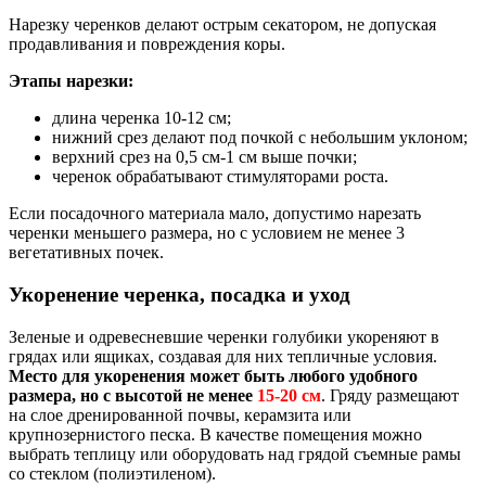
Нарезку черенков делают острым секатором, не допуская
продавливания и повреждения коры.
Этапы нарезки:
длина черенка 10-12 см;
нижний срез делают под почкой с небольшим уклоном;
верхний срез на 0,5 см-1 см выше почки;
черенок обрабатывают стимуляторами роста.
Если посадочного материала мало, допустимо нарезать
черенки меньшего размера, но с условием не менее 3
вегетативных почек.
Укоренение черенка, посадка и уход
Зеленые и одревесневшие черенки голубики укореняют в
грядах или ящиках, создавая для них тепличные условия.
Место для укоренения может быть любого удобного
размера, но с высотой не менее
15-20 см
. Гряду размещают
на слое дренированной почвы, керамзита или
крупнозернистого песка. В качестве помещения можно
выбрать теплицу или оборудовать над грядой съемные рамы
со стеклом (полиэтиленом).