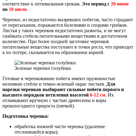
соответствие к оптимальным срокам.
Это период с
20 июня
по
10 июля
.
Черенки, из недостаточно вызревших побегов, часто страдают
от пересыхания, поражаются болезнями и спорами грибков.
Листья у таких черенков недостаточно развиты, и не могут
снабжать стебель питательными веществами в достаточном
количестве. При более поздней заготовке черенков
питательные вещества поступают в точки роста, что приводит
к их потере, сказывается на образовании корней.
Зеленые черенки голубики
Готовые к черенкованию побеги имеют пружинистые
неломкие стебли и темно-зеленый окрас листьев.
Для
нарезки черенков выбирают сильные побеги первого и
высшего порядков ветвления высотой
6-12 см
. Их
отламывают вручную с частью древесины и коры
прошлогоднего прироста (пяткой).
Подготовка черенка:
обработка нижней части черенка (удаление
отслоившейся коры);