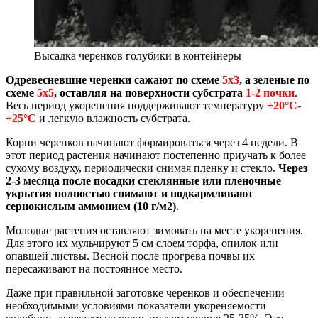
Высадка черенков голубики в контейнеры
Одревесневшие черенки сажают по схеме
5х3
, а зеленые по
схеме
5х5
, оставляя на поверхности субстрата
1-2 почки
.
Весь период укоренения поддерживают температуру
+20°С-
+25°С
и легкую влажность субстрата.
Корни черенков начинают формироваться через 4 недели. В
этот период растения начинают постепенно приучать к более
сухому воздуху, периодически снимая пленку и стекло.
Через
2-3 месяца после посадки стеклянные или пленочные
укрытия полностью снимают и подкармливают
сернокислым аммонием (10 г/м2)
.
Молодые растения оставляют зимовать на месте укоренения.
Для этого их мульчируют 5 см слоем торфа, опилок или
опавшей листвы. Весной после прогрева почвы их
пересаживают на постоянное место.
Даже при правильной заготовке черенков и обеспечении
необходимыми условиями показатели укореняемости