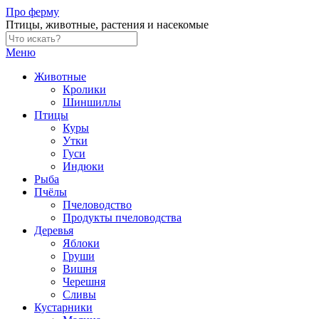
Skip
Про ферму
to
Птицы, животные, растения и насекомые
content
Меню
Животные
Кролики
Шиншиллы
Птицы
Куры
Утки
Гуси
Индюки
Рыба
Пчёлы
Пчеловодство
Продукты пчеловодства
Деревья
Яблоки
Груши
Вишня
Черешня
Сливы
Кустарники