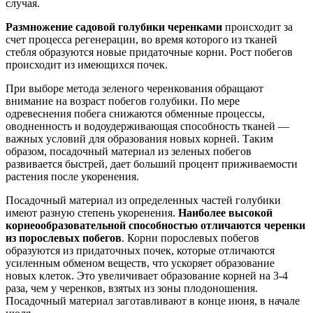
случая.
Размножение садовой голубики черенками
происходит за
счет процесса регенерации, во время которого из тканей
стебля образуются новые придаточные корни. Рост побегов
происходит из имеющихся почек.
При выборе метода зеленого черенкования обращают
внимание на возраст побегов голубики. По мере
одревеснения побега снижаются обменные процессы,
оводненность и водоудерживающая способность тканей —
важных условий для образования новых корней. Таким
образом, посадочный материал из зеленых побегов
развивается быстрей, дает больший процент приживаемости
растения после укоренения.
Посадочный материал из определенных частей голубики
имеют разную степень укоренения.
Наиболее высокой
корнеообразовательной способностью отличаются черенки
из порослевых побегов
. Корни порослевых побегов
образуются из придаточных почек, которые отличаются
усиленным обменом веществ, что ускоряет образование
новых клеток. Это увеличивает образование корней на 3-4
раза, чем у черенков, взятых из зоны плодоношения.
Посадочный материал заготавливают в конце июня, в начале