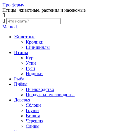
Skip
Про ферму
to
Птицы, животные, растения и насекомые
content
Меню
Животные
Кролики
Шиншиллы
Птицы
Куры
Утки
Гуси
Индюки
Рыба
Пчёлы
Пчеловодство
Продукты пчеловодства
Деревья
Яблоки
Груши
Вишня
Черешня
Сливы