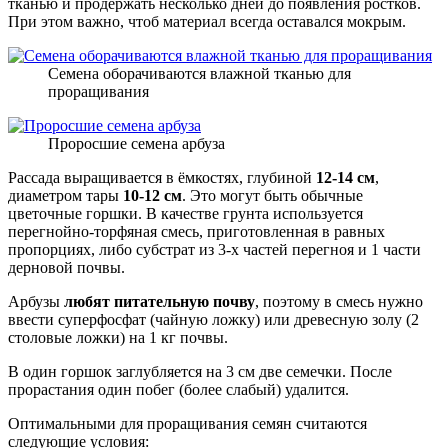
тканью и продержать несколько дней до появления ростков.
При этом важно, чтоб материал всегда оставался мокрым.
Семена оборачиваются влажной тканью для
проращивания
Проросшие семена арбуза
Рассада выращивается в ёмкостях, глубиной
12-14 см
,
диаметром тары
10-12 см
. Это могут быть обычные
цветочные горшки. В качестве грунта используется
перегнойно-торфяная смесь, приготовленная в равных
пропорциях, либо субстрат из 3-х частей перегноя и 1 части
дерновой почвы.
Арбузы
любят питательную почву
, поэтому в смесь нужно
ввести суперфосфат (чайную ложку) или древесную золу (2
столовые ложки) на 1 кг почвы.
В один горшок заглубляется на 3 см две семечки. После
прорастания один побег (более слабый) удалится.
Оптимальными для проращивания семян считаются
следующие условия: