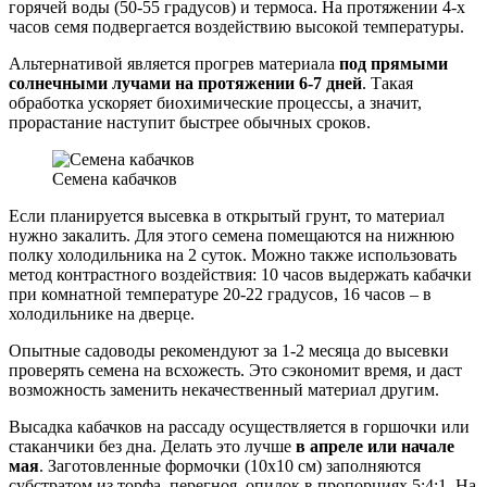
горячей воды (50-55 градусов) и термоса. На протяжении 4-х
часов семя подвергается воздействию высокой температуры.
Альтернативой является прогрев материала
под прямыми
солнечными лучами на протяжении 6-7 дней
. Такая
обработка ускоряет биохимические процессы, а значит,
прорастание наступит быстрее обычных сроков.
Семена кабачков
Если планируется высевка в открытый грунт, то материал
нужно закалить. Для этого семена помещаются на нижнюю
полку холодильника на 2 суток. Можно также использовать
метод контрастного воздействия: 10 часов выдержать кабачки
при комнатной температуре 20-22 градусов, 16 часов – в
холодильнике на дверце.
Опытные садоводы рекомендуют за 1-2 месяца до высевки
проверять семена на всхожесть. Это сэкономит время, и даст
возможность заменить некачественный материал другим.
Высадка кабачков на рассаду осуществляется в горшочки или
стаканчики без дна. Делать это лучше
в апреле или начале
мая
. Заготовленные формочки (10х10 см) заполняются
субстратом из торфа, перегноя, опилок в пропорциях 5:4:1. На