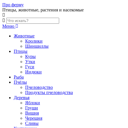
Skip
Про ферму
to
Птицы, животные, растения и насекомые
content
Меню
Животные
Кролики
Шиншиллы
Птицы
Куры
Утки
Гуси
Индюки
Рыба
Пчёлы
Пчеловодство
Продукты пчеловодства
Деревья
Яблоки
Груши
Вишня
Черешня
Сливы