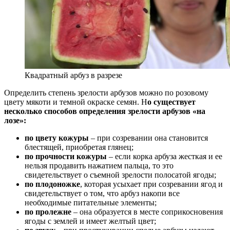
Квадратный арбуз в разрезе
Определить степень зрелости арбузов можно по розовому
цвету мякоти и темной окраске семян. Н
о существует
несколько способов определения зрелости арбузов «на
лозе»:
по цвету кожуры
– при созревании она становится
блестящей, приобретая глянец;
по прочности кожуры
– если корка арбуза жесткая и ее
нельзя продавить нажатием пальца, то это
свидетельствует о съемной зрелости полосатой ягоды;
по плодоножке
, которая усыхает при созревании ягод и
свидетельствует о том, что арбуз накопи все
необходимые питательные элементы;
по пролежне
– она образуется в месте соприкосновения
ягоды с землей и имеет желтый цвет;