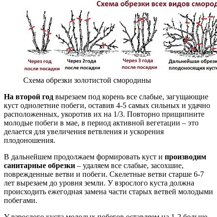
Схема обрезки золотистой смородины
На второй год
вырезаем под корень все слабые, загущающие
куст однолетние побеги, оставив 4-5 самых сильных и удачно
расположенных, укоротив их на 1/3. Повторно прищипните
молодые побеги в мае, в период активной вегетации – это
делается для увеличения ветвления и ускорения
плодоношения.
В дальнейшем продолжаем формировать куст и
производим
санитарные обрезки
– удаляем все слабые, засохшие,
поврежденные ветви и побеги. Скелетные ветви старше 6-7
лет вырезаем до уровня земли. У взрослого куста должна
происходить ежегодная замена части старых ветвей молодыми
побегами.
У взрослого куста молодых побегов оставляем на 1-2 больше,