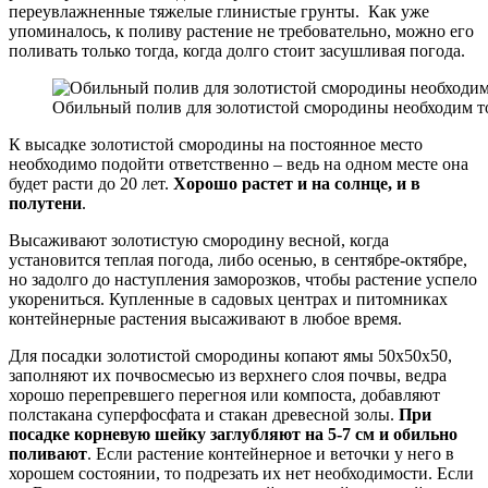
переувлажненные тяжелые глинистые грунты. Как уже
упоминалось, к поливу растение не требовательно, можно его
поливать только тогда, когда долго стоит засушливая погода.
Обильный полив для золотистой смородины необходим то
К высадке золотистой смородины на постоянное место
необходимо подойти ответственно – ведь на одном месте она
будет расти до 20 лет.
Хорошо растет и на солнце, и в
полутени
.
Высаживают золотистую смородину весной, когда
установится теплая погода, либо осенью, в сентябре-октябре,
но задолго до наступления заморозков, чтобы растение успело
укорениться. Купленные в садовых центрах и питомниках
контейнерные растения высаживают в любое время.
Для посадки золотистой смородины копают ямы 50х50х50,
заполняют их почвосмесью из верхнего слоя почвы, ведра
хорошо перепревшего перегноя или компоста, добавляют
полстакана суперфосфата и стакан древесной золы.
При
посадке корневую шейку заглубляют на 5-7 см и обильно
поливают
. Если растение контейнерное и веточки у него в
хорошем состоянии, то подрезать их нет необходимости. Если