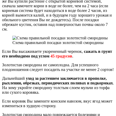
же Вы купили растение с открытой корневой системой,
сначала замочите корни в воде не более, чем на 2 часа (если
корневая система будет находиться в воде более 2 часов, из
корней вымоется калий, и в будущем году хорошего урожая и
обильного цветения Вы не дождетесь). После посадки
обрежьте кустик, оставив над поверхностью почвы около 7
см.
Схема правильной посадки золотистой смородины
Если Вы высаживаете укорененный черенок,
сажать в грунт
его необходимо под углом
45 градусов
.
Золотистая смородина не самоплодна. Для успешного
плодоношения следует посадить на участке не менее 2 сортов!
Дальнейший
уход за растением заключается в прополке,
рыхлении, обрезках, периодических поливах и подкормках
.
На зиму укройте смородину толстым слоем мульчи из торфа
или сухого коровяка.
Если коровяк Вы замените конским навозом, вкус ягод может
измениться в худшую сторону.
Золотистая смородина мало повреждается болезнями и