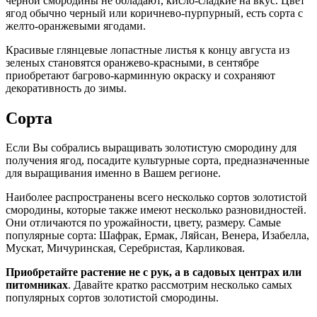
черной смородины не обладают, кисло-сладкие на вкус. Цвет
ягод обычно черный или коричнево-пурпурный, есть сорта с
желто-оранжевыми ягодами.
Красивые глянцевые лопастные листья к концу августа из
зеленых становятся оранжево-красными, в сентябре
приобретают багрово-карминную окраску и сохраняют
декоративность до зимы.
Сорта
Если Вы собрались выращивать золотистую смородину для
получения ягод, посадите культурные сорта, предназначенные
для выращивания именно в Вашем регионе.
Наиболее распространены всего несколько сортов золотистой
смородины, которые также имеют несколько разновидностей.
Они отличаются по урожайности, цвету, размеру. Самые
популярные сорта: Шафрак, Ермак, Ляйсан, Венера, Изабелла,
Мускат, Мичуринская, Серебристая, Карликовая.
Приобретайте растение не с рук, а в садовых центрах или
питомниках
. Давайте кратко рассмотрим несколько самых
популярных сортов золотистой смородины.