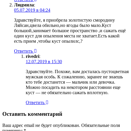
Людмила
:
05.07.2019 в 04:24
Здравствуйте, я приобрела золотистую cмородину
Ляйсан,цвела обильно,но ягоды было мало.Куст
большой,занимает большое пространство ,и сажать ещё
один куст для опыления места не хватает.Есть какой
есть прием ,чтобы куст опылилс,?
Ответить
rivedri
:
12.07.2019 в 15:30
Здравствуйте. Похоже, вам досталась пустоцветная
мужская особь. К сожалению, заранее не знаешь
кто тебе достанется — мальчик или девочка.
Можно посадить на некотором расстоянии еще
куст — не обязательно сажать вплотную.
Ответить
Оставить комментарий
Ваш адрес email не будет опубликован.
Обязательные поля
помечены
*