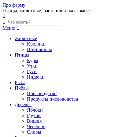
Skip
Про ферму
to
Птицы, животные, растения и насекомые
content
Меню
Животные
Кролики
Шиншиллы
Птицы
Куры
Утки
Гуси
Индюки
Рыба
Пчёлы
Пчеловодство
Продукты пчеловодства
Деревья
Яблоки
Груши
Вишня
Черешня
Сливы