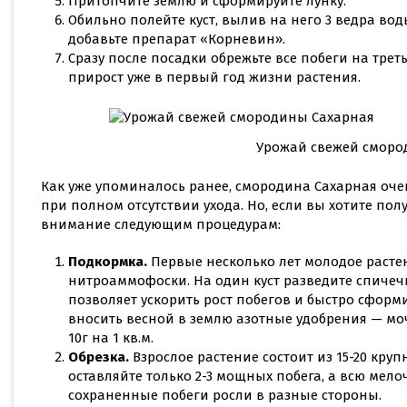
Притопчите землю и сформируйте лунку.
Обильно полейте куст, вылив на него 3 ведра вод
добавьте препарат «Корневин».
Сразу после посадки обрежьте все побеги на трет
прирост уже в первый год жизни растения.
Урожай свежей сморо
Как уже упоминалось ранее, смородина Сахарная оче
при полном отсутствии ухода. Но, если вы хотите пол
внимание следующим процедурам:
Подкормка.
Первые несколько лет молодое раст
нитроаммофоски. На один куст разведите спичечн
позволяет ускорить рост побегов и быстро сформ
вносить весной в землю азотные удобрения — мо
10г на 1 кв.м.
Обрезка.
Взрослое растение состоит из 15-20 круп
оставляйте только 2-3 мощных побега, а всю мело
сохраненные побеги росли в разные стороны.