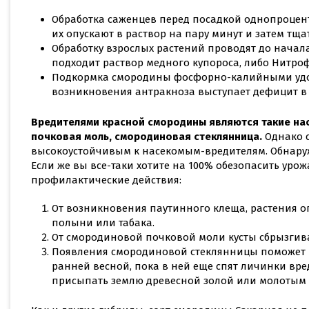
Обработка саженцев перед посадкой однопроцент
их опускают в раствор на пару минут и затем тщ
Обработку взрослых растений проводят до начала
подходит раствор медного купороса, либо Нитро
Подкормка смородины фосфорно-калийными удоб
возникновения антракноза выступает дефицит в 
Вредителями красной смородины являются такие на
почковая моль, смородиновая стеклянница.
Однако с
высокоустойчивым к насекомым-вредителям. Обнаруж
Если же вы все-таки хотите на 100% обезопасить уро
профилактические действия:
От возникновения паутинного клеща, растения о
полыни или табака.
От смородиновой почковой моли кусты сбрызгив
Появления смородиновой стеклянницы поможет 
ранней весной, пока в ней еще спят личинки вре
присыпать землю древесной золой или молотым 