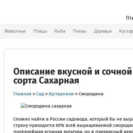
Skip
to
content
Пт
Животные
Птицы
Рыба
Пчёлы
Деревья
Куста
Описание вкусной и сочно
сорта Сахарная
Главная
»
Сад
»
Кустарники
»
Смородина
Сложно найти в России садовода, который бы не выр
страну приходится 60% всей выращиваемой смородины 
полезнейшая ягодная культура, но и прекрасный дек