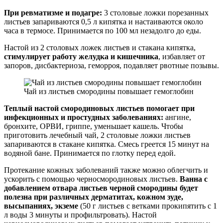
При ревматизме и подагре:
3 столовые ложки порезанных
листьев запариваются 0,5 л кипятка и настаиваются около
часа в термосе. Принимается по 100 мл незадолго до еды.
Настой из 2 столовых ложек листьев и стакана кипятка,
стимулирует работу желудка и кишечника
, избавляет от
запоров, дисбактериоза, геморроя, подавляет рвотные позывы.
Чай из листьев смородины повышает гемоглобин
Теплый настой смородиновых листьев помогает при
инфекционных и простудных заболеваниях:
ангине,
бронхите, ОРВИ, гриппе, уменьшает кашель. Чтобы
приготовить лечебный чай, 2 столовые ложки листьев
запариваются в стакане кипятка. Смесь греется 15 минут на
водяной бане. Принимается по глотку перед едой.
Протекание кожных заболеваний также можно облегчить и
ускорить с помощью черносмородиновых листьев.
Ванна с
добавлением отвара листьев черной смородины будет
полезна при различных дерматитах, кожном зуде,
высыпаниях, экземе
(50 г листьев с ветками прокипятить с 1
л воды 3 минуты и профильтровать). Настой