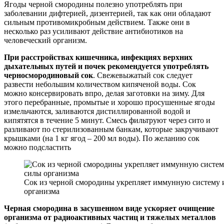
Ягоды черной смородины полезно употреблять при
заболевании дифтерией, дизентерией, так как они обладают
сильным противомикробным действием. Также они в
несколько раз усиливают действие антибиотиков на
человеческий организм.
При расстройствах кишечника, инфекциях верхних
дыхательных путей и почек рекомендуется употреблять
черносмородиновый сок
. Свежевыжатый сок следует
развести небольшим количеством кипяченой воды. Сок
можно консервировать впро, делая заготовки на зиму. Для
этого перебранные, промытые и хорошо просушенные ягоды
измельчаются, заливаются дистиллированной водой и
кипятятся в течение 5 минут. Смесь фильтруют через сито и
разливают по стерилизованным банкам, которые закручивают
крышками (на 1 кг ягод – 200 мл воды). По желанию сок
можно подсластить
Сок из черной смородины укрепляет иммунную систему
организма
Черная смородина в засушенном виде ускоряет очищение
организма от радиоактивных частиц и тяжелых металлов