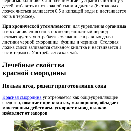
черносмородиновых листьев помогает устранить потницу у
детей, избавить их от кожной сыпи и диатеза (6 столовых
ложек листьев заливается 0,5 л кипящей воды и настаивается
ночь в термосе).
При хронической утомляемости
, для укрепления организма
и восстановления сил в послеоперационный период
рекомендуется употреблять смешанные в равных долях
листики черной смородины, бузины и черники. Столовая
ложка смеси заливается стаканом кипятка и настаивается 1
час в термосе. Употребляется как чай.
Лечебные свойства
красной смородины
Польза ягод, рецепт приготовления сока
Красная смородина
употребляется как общеукрепляющее
средство,
помогает при колитах, малокровии, обладает
мочегонным действием, ускоряет вывод шлаков,
избавляет от запоров
.