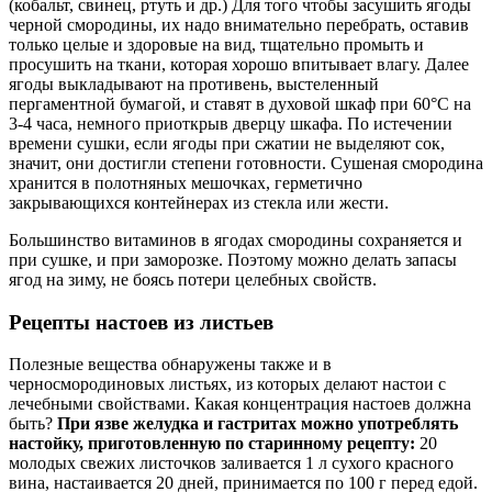
(кобальт, свинец, ртуть и др.) Для того чтобы засушить ягоды
черной смородины, их надо внимательно перебрать, оставив
только целые и здоровые на вид, тщательно промыть и
просушить на ткани, которая хорошо впитывает влагу. Далее
ягоды выкладывают на противень, выстеленный
пергаментной бумагой, и ставят в духовой шкаф при 60°С на
3-4 часа, немного приоткрыв дверцу шкафа. По истечении
времени сушки, если ягоды при сжатии не выделяют сок,
значит, они достигли степени готовности. Сушеная смородина
хранится в полотняных мешочках, герметично
закрывающихся контейнерах из стекла или жести.
Большинство витаминов в ягодах смородины сохраняется и
при сушке, и при заморозке. Поэтому можно делать запасы
ягод на зиму, не боясь потери целебных свойств.
Рецепты настоев из листьев
Полезные вещества обнаружены также и в
черносмородиновых листьях, из которых делают настои с
лечебными свойствами. Какая концентрация настоев должна
быть?
При язве желудка и гастритах можно употреблять
настойку, приготовленную по старинному рецепту:
20
молодых свежих листочков заливается 1 л сухого красного
вина, настаивается 20 дней, принимается по 100 г перед едой.