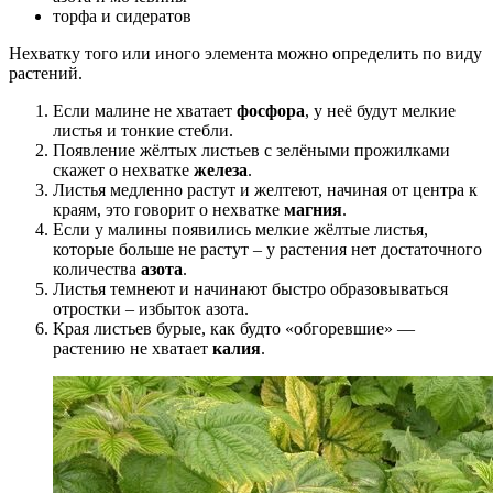
торфа и сидератов
Нехватку того или иного элемента можно определить по виду
растений.
Если малине не хватает
фосфора
, у неё будут мелкие
листья и тонкие стебли.
Появление жёлтых листьев с зелёными прожилками
скажет о нехватке
железа
.
Листья медленно растут и желтеют, начиная от центра к
краям, это говорит о нехватке
магния
.
Если у малины появились мелкие жёлтые листья,
которые больше не растут – у растения нет достаточного
количества
азота
.
Листья темнеют и начинают быстро образовываться
отростки – избыток азота.
Края листьев бурые, как будто «обгоревшие» —
растению не хватает
калия
.