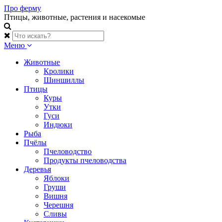
Skip
Про ферму
to
Птицы, животные, растения и насекомые
content
Меню
Животные
Кролики
Шиншиллы
Птицы
Куры
Утки
Гуси
Индюки
Рыба
Пчёлы
Пчеловодство
Продукты пчеловодства
Деревья
Яблоки
Груши
Вишня
Черешня
Сливы