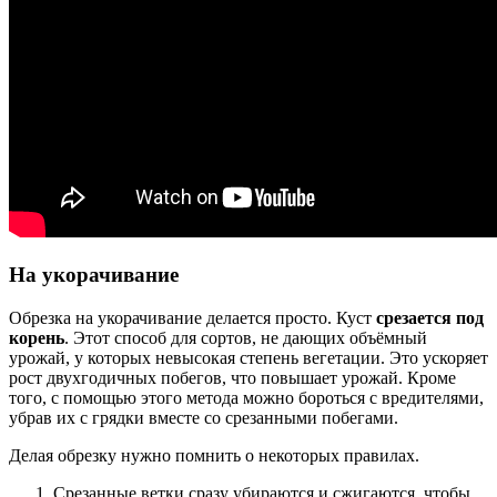
На укорачивание
Обрезка на укорачивание делается просто. Куст
срезается под
корень
. Этот способ для сортов, не дающих объёмный
урожай, у которых невысокая степень вегетации. Это ускоряет
рост двухгодичных побегов, что повышает урожай. Кроме
того, с помощью этого метода можно бороться с вредителями,
убрав их с грядки вместе со срезанными побегами.
Делая обрезку нужно помнить о некоторых правилах.
Срезанные ветки сразу убираются и сжигаются, чтобы