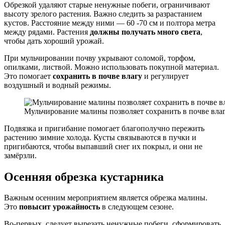
Обрезкой удаляют старые ненужные побеги, ограничивают
высоту зрелого растения. Важно следить за разрастанием
кустов. Расстояние между ними — 60 -70 см и полтора метра
между рядами. Растения
должны получать много света
,
чтобы дать хороший урожай.
При мульчировании почву укрывают соломой, торфом,
опилками, листвой. Можно использовать покупной материал.
Это помогает
сохранить в почве влагу
и регулирует
воздушный и водный режимы.
Мульчирование малины позволяет сохранить в почве вла
Подвязка и пригибание помогает благополучно пережить
растению зимние холода. Кусты связываются в пучки и
пригибаются, чтобы выпавший снег их покрыл, и они не
замёрзли.
Осенняя обрезка кустарника
Важным осенним мероприятием является обрезка малины.
Это
повысит урожайность
в следующем сезоне.
Во-первых, следует вырезать ненужные побеги, сформировать