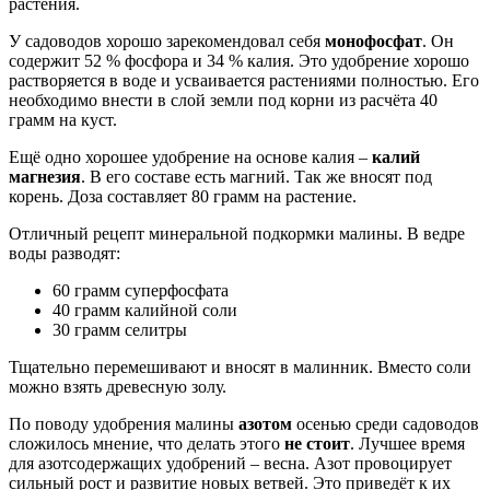
растения.
У садоводов хорошо зарекомендовал себя
монофосфат
. Он
содержит 52 % фосфора и 34 % калия. Это удобрение хорошо
растворяется в воде и усваивается растениями полностью. Его
необходимо внести в слой земли под корни из расчёта 40
грамм на куст.
Ещё одно хорошее удобрение на основе калия –
калий
магнезия
. В его составе есть магний. Так же вносят под
корень. Доза составляет 80 грамм на растение.
Отличный рецепт минеральной подкормки малины. В ведре
воды разводят:
60 грамм суперфосфата
40 грамм калийной соли
30 грамм селитры
Тщательно перемешивают и вносят в малинник. Вместо соли
можно взять древесную золу.
По поводу удобрения малины
азотом
осенью среди садоводов
сложилось мнение, что делать этого
не стоит
. Лучшее время
для азотсодержащих удобрений – весна. Азот провоцирует
сильный рост и развитие новых ветвей. Это приведёт к их