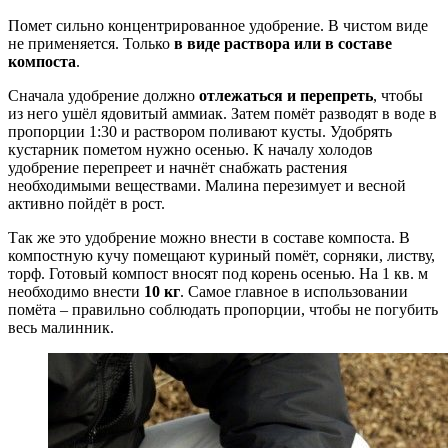
Помет сильно концентрированное удобрение. В чистом виде
не применяется. Только
в виде раствора или в составе
компоста
.
Сначала удобрение должно
отлежаться и перепреть
, чтобы
из него ушёл ядовитый аммиак. Затем помёт разводят в воде в
пропорции 1:30 и раствором поливают кусты. Удобрять
кустарник пометом нужно осенью. К началу холодов
удобрение перепреет и начнёт снабжать растения
необходимыми веществами. Малина перезимует и весной
активно пойдёт в рост.
Так же это удобрение можно внести в составе компоста. В
компостную кучу помещают куриный помёт, сорняки, листву,
торф. Готовый компост вносят под корень осенью. На 1 кв. м
необходимо внести
10 кг
. Самое главное в использовании
помёта – правильно соблюдать пропорции, чтобы не погубить
весь малинник.