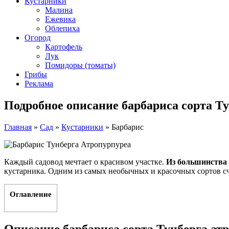
Кустарники
Малина
Ежевика
Облепиха
Огород
Картофель
Лук
Помидоры (томаты)
Грибы
Реклама
Подробное описание барбариса сорта Т
Главная
»
Сад
»
Кустарники
»
Барбарис
Каждый садовод мечтает о красивом участке.
Из большинства 
кустарника. Одним из самых необычных и красочных сортов сч
Оглавление
Описание барбариса сорта Тунберга ат