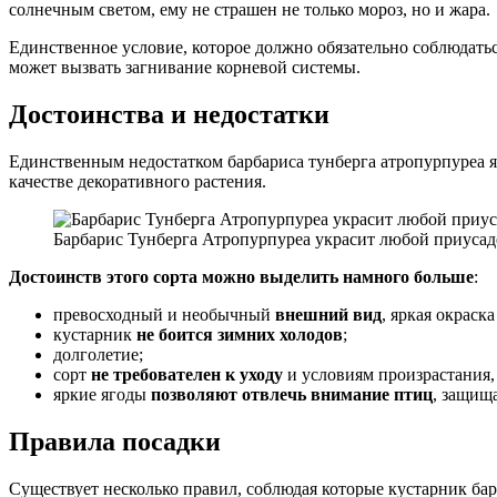
солнечным светом, ему не страшен не только мороз, но и жара.
Единственное условие, которое должно обязательно соблюдатьс
может вызвать загнивание корневой системы.
Достоинства и недостатки
Единственным недостатком барбариса тунберга атропурпуреа яв
качестве декоративного растения.
Барбарис Тунберга Атропурпуреа украсит любой приусад
Достоинств этого сорта можно выделить намного больше
:
превосходный и необычный
внешний вид
, яркая окраск
кустарник
не боится зимних холодов
;
долголетие;
сорт
не требователен к уходу
и условиям произрастания, 
яркие ягоды
позволяют отвлечь внимание птиц
, защищ
Правила посадки
Существует несколько правил, соблюдая которые кустарник бар