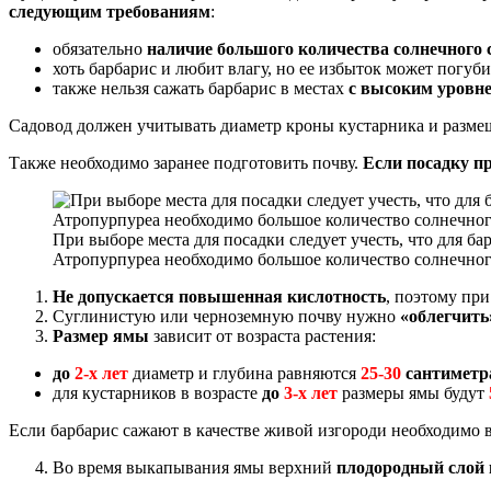
следующим требованиям
:
обязательно
наличие большого количества солнечного 
хоть барбарис и любит влагу, но ее избыток может погуб
также нельзя сажать барбарис в местах
с высоким уровн
Садовод должен учитывать диаметр кроны кустарника и размещ
Также необходимо заранее подготовить почву.
Если посадку пр
При выборе места для посадки следует учесть, что для ба
Атропурпуреа необходимо большое количество солнечног
Не допускается повышенная кислотность
, поэтому пр
Суглинистую или черноземную почву нужно
«облегчить
Размер ямы
зависит от возраста растения:
до
2-х лет
диаметр и глубина равняются
25-30
сантиметр
для кустарников в возрасте
до
3-х лет
размеры ямы будут
Если барбарис сажают в качестве живой изгороди необходимо
Во время выкапывания ямы верхний
плодородный слой