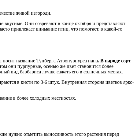
ачестве живой изгороди.
и не вкусные. Они созревают в конце октября и представляют
асто привлекает внимание птиц, что помогает, в какой-то
еа носит название Тунберга Атропурпуреа нана
.
В народе сорт
етом они пурпурные, осенью же цвет становится более
вный вид барбариса лучше сажать его в солнечных местах.
раются в кисти по 3-6 штук. Внутренняя сторона цветков ярко-
вание в более холодных местностях.
акже нужно отметить выносливость этого растения перед