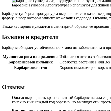
Барбарис Тунберга Атропурпуреа используют для живой 
Барбарис тунберга атропурпуреа выращивается в качестве деко
форму
, выбор которой зависит от желания садовода. Обычно,
Также кустарник нуждается в санитарной обрезке, ее проводят
Болезни и вредители
Барбарис обладает устойчивостью к многим заболеваниям и вре
Мучнистая роса или ржавчина
Избавиться от этих заболева
Барбарисовый пильщик
Обработка растения 1 или 3-
Барбарисовая тля
Хорошо помогает раствор, в п
Отзывы
Ольга:
выращивать краснолистный барбарис начала еще мо
конечно я их каждый год обрезаю, но выглядят они прост
Виктор:
где-то прочитал, что ягоды барбариса привлекаю