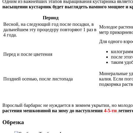
Одним из важнейших этапов выращивания кустарника является 
насыщении кустарник будет выглядеть намного мощнее и к
Период
Весной, на следующий год после посадки, в
Молодое растени
дальнейшем эту процедуру повторяют 1 раз в
метр прикорнево
4 года.
Для одного взро
килограмм
Перед и после цветения
после этог
таким удо
Минеральные удо
Поздней осенью, после листопада
калия. Если пог
подкормка раств
Взрослый барбарис не нуждается в зимнем укрытии, но молод
растения мешковиной на зиму до наступления
4-5-ти
летнег
Обрезка