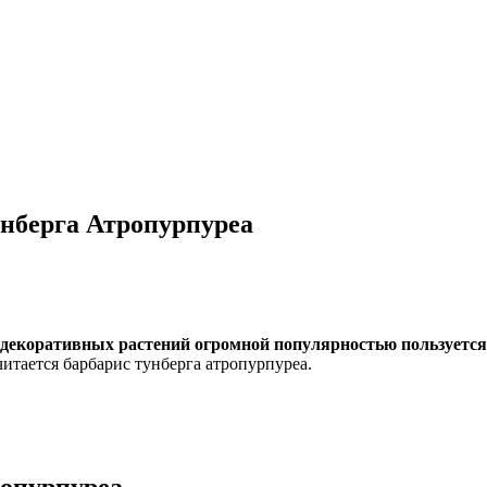
унберга Атропурпуреа
декоративных растений огромной популярностью пользуется
итается барбарис тунберга атропурпуреа.
ропурпуреа