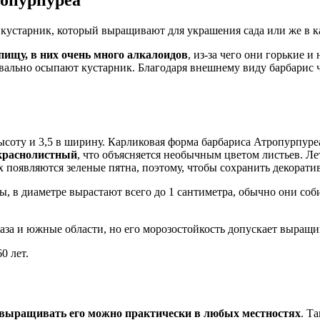
кустарник, который выращивают для украшения сада или же в к
пищу, в них очень много алкалоидов
, из-за чего они горькие 
вально осыпают кустарник. Благодаря внешнему виду барбарис ч
 высоту и 3,5 в ширину. Карликовая форма барбариса Атропурпур
 краснолистный
, что объясняется необычным цветом листьев. Л
 появляются зеленые пятна, поэтому, чтобы сохранить декорати
ы, в диаметре вырастают всего до 1 сантиметра, обычно они соби
за и южные области, но его морозостойкость допускает выращи
0 лет.
выращивать его можно практически в любых местностях
. Т