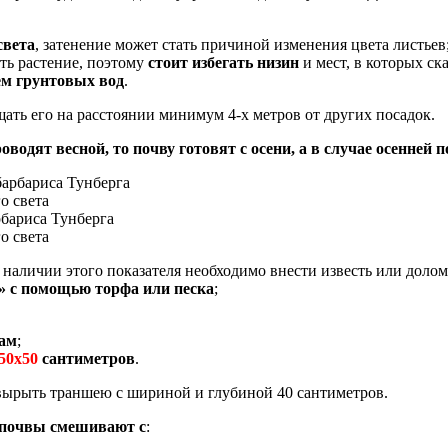
света
, затенение может стать причиной изменения цвета листьев
ить растение, поэтому
стоит избегать низин
и мест, в которых ск
ем грунтовых вод
.
ать его на расстоянии минимум 4-х метров от других посадок.
оводят весной, то почву готовят с осени, а в случае осенней 
рбариса Тунберга
о света
и наличии этого показателя необходимо внести известь или доло
» с помощью торфа или песка
;
ам
;
50х50
сантиметров
.
 вырыть траншею с шириной и глубиной 40 сантиметров.
 почвы смешивают с
: