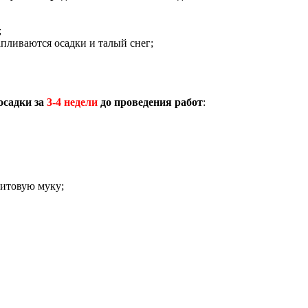
;
апливаются осадки и талый снег;
посадки за
3-4 недели
до проведения работ
:
митовую муку;