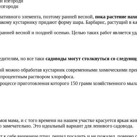
изгороди
ративного элемента, поэтому ранней весной,
пока растение нах
 такому кустарнику придают форму шара. Барбарис, растущий в 
 ранней весной и поздней осенью. Целью таких работ является 
дителям, но все таки
садоводы могут столкнуться со следую
ний можно обработав кустарник современными химическими пре
х процентным раствором хлорофоса.
роцессе приготовления которого 150 грамм хозяйственного мыла 
я мама, и с того времени на нашем участке красуется яркая жив
о замечательно. Это идеальный вариант для ленивого садовода.
т к себе внимание птиц, решил посадить и не пожалел, помимо о