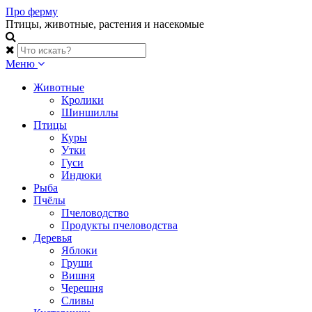
Skip
Про ферму
to
Птицы, животные, растения и насекомые
content
Меню
Животные
Кролики
Шиншиллы
Птицы
Куры
Утки
Гуси
Индюки
Рыба
Пчёлы
Пчеловодство
Продукты пчеловодства
Деревья
Яблоки
Груши
Вишня
Черешня
Сливы