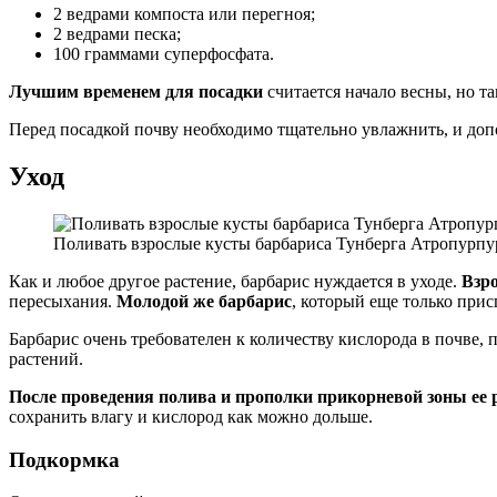
2 ведрами компоста или перегноя;
2 ведрами песка;
100 граммами суперфосфата.
Лучшим временем для посадки
считается начало весны, но т
Перед посадкой почву необходимо тщательно увлажнить, и допо
Уход
Поливать взрослые кусты барбариса Тунберга Атропурпур
Как и любое другое растение, барбарис нуждается в уходе.
Взро
пересыхания.
Молодой же барбарис
, который еще только прис
Барбарис очень требователен к количеству кислорода в почве,
растений.
После проведения полива и прополки прикорневой зоны ее
сохранить влагу и кислород как можно дольше.
Подкормка