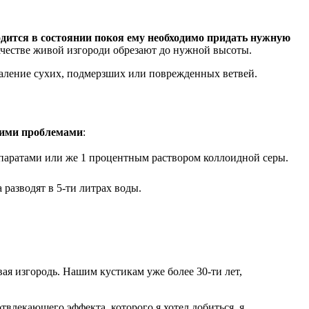
одится в состоянии покоя ему необходимо придать нужную
качестве живой изгороди обрезают до нужной высоты.
удаление сухих, подмерзших или поврежденных ветвей.
щими проблемами
:
паратами или же 1 процентным раствором коллоидной серы.
разводят в 5-ти литрах воды.
ая изгородь. Нашим кустикам уже более 30-ти лет,
твлекающего эффекта, которого я хотел добиться, я