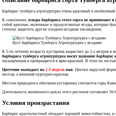
Барбарис тунберга атропурпуреа очень красивый и необычный 
К сожалению,
плоды барбариса этого сорта не принимают в 
собой красные, маленькие и продолговатые ягоды, которые бук
степени защитить другие плодово-ягодные насаждения.
Куст барбариса Тунберга Атропурпуреа с ягодами
К 5-ти летнему возрасту кустарник вырастает до 2-х метров в
барбариса тунберга атропурпуреа носит название барбарис
насыщенным и превращается в ярко-красный. В тени на листьях
Цветение выпадает на
2-3 недели
мая
. Цветки округлой форм
желтая, а внешняя пурпурно-красная.
Местом природного обитания кустарника считаются горы Кавка
Длительность жизненного цикла этого растения составляет 50-6
Условия произрастания
Барбарис краснолистный обладает хорошей зимостойкостью, и