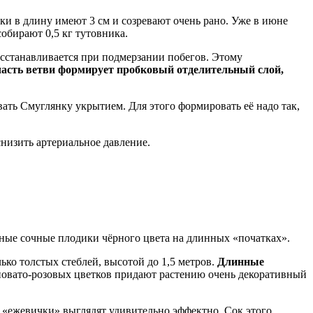
ки в длину имеют 3 см и созревают очень рано. Уже в июне
обирают 0,5 кг тутовника.
осстанавливается при подмерзании побегов. Этому
асть ветви формирует пробковый отделительный слой,
ать Смуглянку укрытием. Для этого формировать её надо так,
низить артериальное давление.
ные сочные плодики чёрного цвета на длинных «початках».
о толстых стеблей, высотой до 1,5 метров.
Длинные
овато-розовых цветков придают растению очень декоративный
е «ежевички» выглядят удивительно эффектно. Сок этого