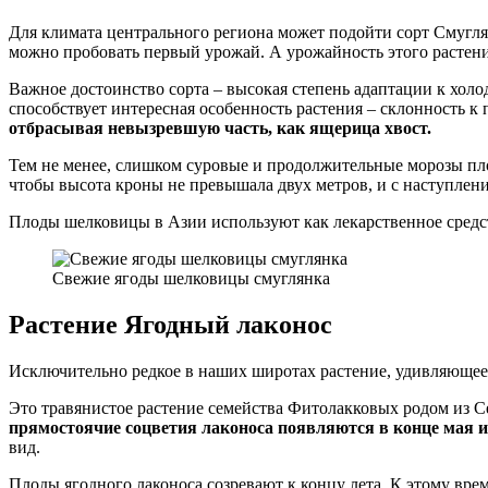
Для климата центрального региона может подойти сорт Смугля
можно пробовать первый урожай. А урожайность этого растения
Важное достоинство сорта – высокая степень адаптации к холо
способствует интересная особенность растения – склонность к 
отбрасывая невызревшую часть, как ящерица хвост.
Тем не менее, слишком суровые и продолжительные морозы пло
чтобы высота кроны не превышала двух метров, и с наступлени
Плоды шелковицы в Азии используют как лекарственное средств
Свежие ягоды шелковицы смуглянка
Растение Ягодный лаконос
Исключительно редкое в наших широтах растение, удивляющее
Это травянистое растение семейства Фитолакковых родом из 
прямостоячие соцветия лаконоса появляются в конце мая и
вид.
Плоды ягодного лаконоса созревают к концу лета. К этому вре