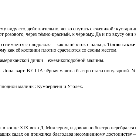
ему виду его, действительно, легко спутать с ежевикой: куста
 розового, через тёмно-красный, к чёрному. Да и по вкусу они
о снимается с плодоложа – как напёрсток с пальца.
Точно также 
у как её костянки плотно срастаются со своим местом.
т американской дички – ежевикоподобной малины.
 Н. Лонагварт. В США чёрная малина быстро стала популярной. 
оплодной малины: Кумберленд и Уголёк.
н в конце XIX века Д. Миллером, и довольно быстро перебрался
ших садах он прижился благодаря несомненному достоинству – 