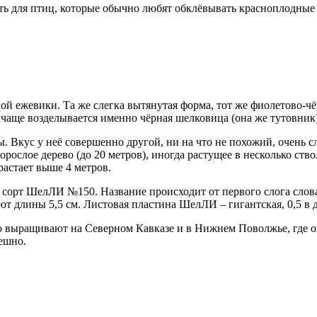
ь для птиц, которые обычно любят обклёвывать красноплодные
й ежевики. Та же слегка вытянутая форма, тот же фиолетово-чёр
 чаще возделывается именно чёрная шелковица (она же тутовник)
. Вкус у неё совершенно другой, ни на что не похожий, очень 
орослое дерево (до 20 метров), иногда растущее в несколько ст
растает выше 4 метров.
сорт ШелЛИ №150. Название происходит от первого слога слова
ют длины 5,5 см. Листовая пластина ШелЛИ – гигантская, 0,5 в 
о выращивают на Северном Кавказе и в Нижнем Поволжье, где он
ешно.