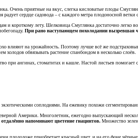
нка. Очень приятные на вкус, слегка кисловатые плоды Смуглян
 радует сердце садовода – с каждого метра плодоносной ветки с
дам и короткому лету. Шелковица Смуглянка достаточно легко в
побегопаду.
При рано наступающем похолодании вызревшая ч
хо влияют на урожайность. Поэтому лучше всё же подстраховыв
ем холодов обвязывать растение спанбондом в несколько слоёв.
о при ангинах, стоматитах и кашле. Настой листьев помогает с
 экзотическими соплодиями. На ежевику похожи сегментирован
Северной Америки. Многолетник, ежегодно выпускающий нескольк
 отдалённо напоминают цветение гиацинтов.
Множество зелен
мени плодоложе приобретает красный цвет, и на его фоне чёрны