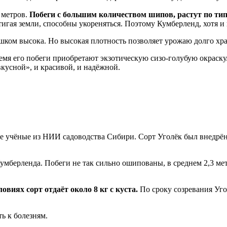
 метров.
Побеги с большим количеством шипов, растут по ти
игая земли, способны укореняться. Поэтому Кумберленд, хотя и 
ком высока. Но высокая плотность позволяет урожаю долго хра
емя его побеги приобретают экзотическую сизо-голубую окраску
кусной», и красивой, и надёжной.
 учёные из НИИ садоводства Сибири. Сорт Уголёк был внедрён
умберленда. Побеги не так сильно ошипованы, в среднем 2,3 ме
овиях сорт отдаёт около 8 кг с куста.
По сроку созревания Уго
ь к болезням.