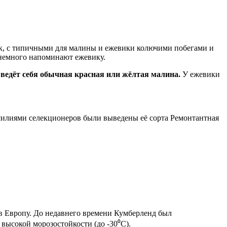
рник, с типичными для малины и ежевики колючими побегами и
 немного напоминают ежевику.
ведёт себя обычная красная или жёлтая малина.
У ежевики
Усилиями селекционеров были выведены её сорта Ремонтантная
 в Европу. До недавнего времени Кумберленд был
высокой морозостойкости (до -30⁰С).