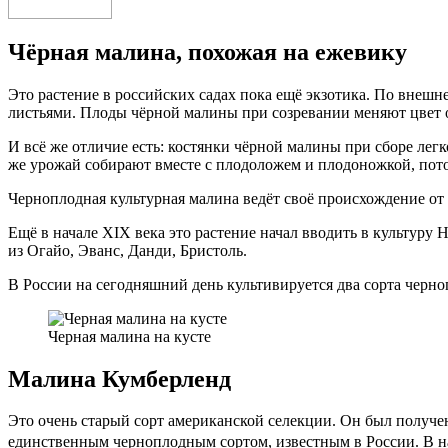
Чёрная малина, похожая на ежевику
Это растение в российских садах пока ещё экзотика. По внешн
листьями. Плоды чёрной малины при созревании меняют цвет от
И всё же отличие есть: костянки чёрной малины при сборе легк
же урожай собирают вместе с плодоложем и плодоножкой, потом
Черноплодная культурная малина ведёт своё происхождение о
Ещё в начале XIX века это растение начал вводить в культуру
из Огайо, Эванс, Данди, Бристоль.
В России на сегодняшний день культивируется два сорта черн
Черная малина на кусте
Малина Кумберленд
Это очень старый сорт американской селекции. Он был получе
единственным черноплодным сортом, известным в России. В на