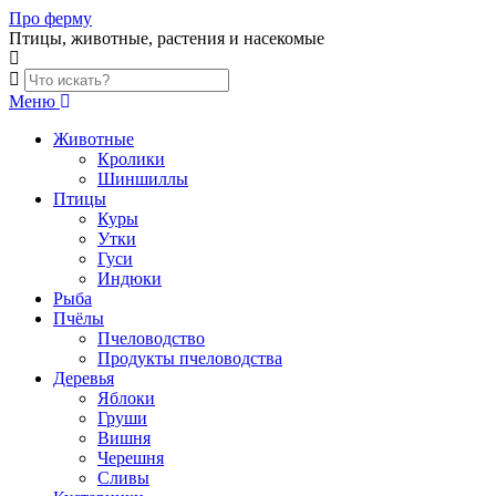
Skip
Про ферму
to
Птицы, животные, растения и насекомые
content
Меню
Животные
Кролики
Шиншиллы
Птицы
Куры
Утки
Гуси
Индюки
Рыба
Пчёлы
Пчеловодство
Продукты пчеловодства
Деревья
Яблоки
Груши
Вишня
Черешня
Сливы