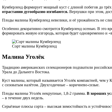
Кумберленд формирует мощный куст с длиной побегов до трёх
отрастании дугообразно изгибаются.
Верхушки при этом, дост
Плоды малины Кумберленд невелики, и её урожайность не слиш
Особенно декоративно смотрится Кумберленд осенью. В это вр
формировать живую изгородь, которая будет одновременно и «в
Сорт малины Кумберленд
Малина Уголёк
Традицию американских селекционеров подхватили российские
Урала до Дальнего Востока.
Куст малины, который назыввается Уголёк компактней, чем у К
с сизоватым налётом. Двухгодичные – коричнево-сизые.
Плоды малины Уголёк некрупные, 1,8-2 грамма.
В хороших усл
– в течение двух недель.
Серьёзные плюсы сорта – высокая зимостойкость и устойчивост