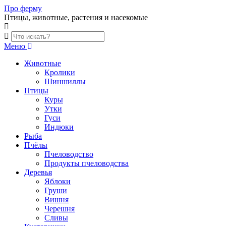
Skip
Про ферму
to
Птицы, животные, растения и насекомые
content
Меню
Животные
Кролики
Шиншиллы
Птицы
Куры
Утки
Гуси
Индюки
Рыба
Пчёлы
Пчеловодство
Продукты пчеловодства
Деревья
Яблоки
Груши
Вишня
Черешня
Сливы