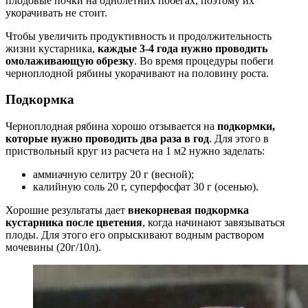
плодовые почки на однолетних побегах, поэтому их
укорачивать не стоит.
Чтобы увеличить продуктивность и продолжительность
жизни кустарника,
каждые 3-4 года нужно проводить
омолаживающую обрезку
. Во время процедуры побеги
черноплодной рябины укорачивают на половину роста.
Подкормка
Черноплодная рябина хорошо отзывается на
подкормки,
которые нужно проводить два раза в год
. Для этого в
приствольный круг из расчета на 1 м2 нужно заделать:
аммиачную селитру 20 г (весной);
калийную соль 20 г, суперфосфат 30 г (осенью).
Хорошие результаты дает
внекорневая подкормка
кустарника после цветения
, когда начинают завязываться
плоды. Для этого его опрыскивают водным раствором
мочевины (20г/10л).