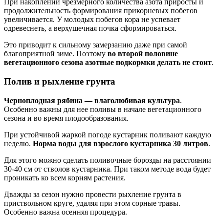
При накоплении чрезмерного количества азота приросты и
продолжительность формирования прикорневых побегов
увеличивается. У молодых побегов кора не успевает
одревеснеть, а верхушечная почка сформироваться.
Это приводит к сильному замерзанию даже при самой
благоприятной зиме. Поэтому
во второй половине
вегетационного сезона азотные подкормки делать не стоит
.
Полив и рыхление грунта
Черноплодная рябина — влаголюбивая культура
.
Особенно важны для нее поливы в начале вегетационного
сезона и во время плодообразования.
При устойчивой жаркой погоде кустарник поливают каждую
неделю.
Норма воды для взрослого кустарника 30 литров
.
Для этого можно сделать поливочные борозды на расстоянии
30-40 см от стволов кустарника. При таком методе вода будет
проникать ко всем корням растения.
Дважды за сезон нужно провести рыхление грунта в
приствольном круге, удаляя при этом сорные травы.
Особенно важна осенняя процедура.