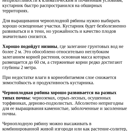
неприхотливости к климатическим и почвенным условиям,
кустарник быстро распространился на обширных
территориях.
Для выращивания черноплодной рябины нужно выбирать
хорошо освещенные участки. Кустарник будет безболезненно
развиваться и в тени, но урожайность и качество плодов
значительно снизится.
Хорошо подойдут низины
, где залегание грунтовых вод не
более 2 м. Это обособлено относительно неглубоким
залеганием корней растения, основная масса которых
размещается до 60 см, а стержневые корни редко достигают
глубины 2 метра.
При недостатке влаги в корнеобитаемом слое снижается
зимостойкость и продуктивность кустарника.
Черноплодная рябина хорошо развивается на разных
типах почвы
: черноземах, серых-лесных, осушенных
торфяниках, дерново-подзолистых. Абсолютно непригодны
для ее выращивания каменистые, заболоченные и засоленные
почвы.
Черноплодную рябину можно высаживать в
комбинированной живой изгороди или как растение-солитер,