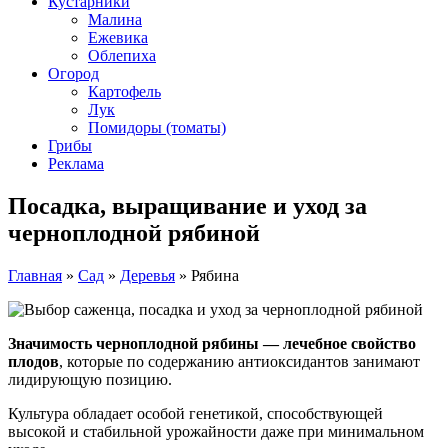
Кустарники
Малина
Ежевика
Облепиха
Огород
Картофель
Лук
Помидоры (томаты)
Грибы
Реклама
Посадка, выращивание и уход за
черноплодной рябиной
Главная
»
Сад
»
Деревья
»
Рябина
Значимость черноплодной рябины — лечебное свойство
плодов
, которые по содержанию антиоксидантов занимают
лидирующую позицию.
Культура обладает особой генетикой, способствующей
высокой и стабильной урожайности даже при минимальном