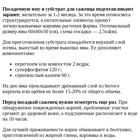
Посадочную яму и субстрат для саженца подготавливают
заранее
, желательно за 1-2 месяца. За это время почвосмесь
структурируется, а питательные элементы примут
легкоусваиваемые корнями растения формы. Оптимальный
размер ямы 60х60х50 (см), схема посадки — 2,5х4(м).
Для приготовления субстрата понадобится верхний слой
почвы, вынутый во время выкопки ямы. Ее дополняют
компонентами:
перегноем или компостом 2 ведра;
суперфосфатом 120 г;
сернокислым калием 60 г.
На дно ямы прокладывают дренажный слой из битого
кирпича или щебня не более 15-20% от общего объема.
Перед посадкой саженец нужно осмотреть еще раз
. При
обнаружении поврежденных корней, проблемные участки
срезают до здоровой кожи, а подсушенные располагают в воде
на 10 часов.
Для лучшей приживаемости корни обмакивают в болтушке,
приготовленной из жирной глины, коровяка и воды.