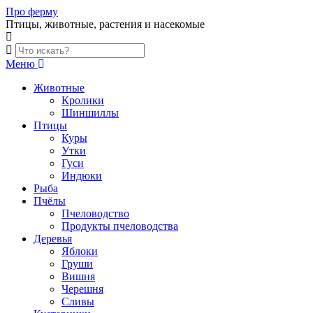
Skip
Про ферму
to
Птицы, животные, растения и насекомые
content
Меню
Животные
Кролики
Шиншиллы
Птицы
Куры
Утки
Гуси
Индюки
Рыба
Пчёлы
Пчеловодство
Продукты пчеловодства
Деревья
Яблоки
Груши
Вишня
Черешня
Сливы