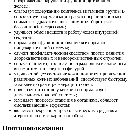
профилактике нарушений функции щитовидной
железы;
благодаря содержанию комплекса витаминов группы В
способствует нормализации работы нервной системы:
снимает раздражительность, помогает бороться с
бессонницей и стрессами;
улучшает обмен веществ и работу желез внутренней
секреции;
нормализует функционирование всех органов
пищеварительной системы;
служит профилактическим средством против развития
доброкачественных и недоброкачественных опухолей;
снижает аппетит, что полезно страдающим избыточным
весом и тем, кто следит за фигурой;
улучшает общее состояние кожи, помогает при лечении
различных кожных заболеваний, способствует быстрому
заживлению ран и регенерации тканей;
повышает потенцию у мужчин и нормализует
деятельность половой системы;
замедляет процессы старения в организме, обладает
омолаживающим эффектом;
является прекрасным профилактическим средством
атеросклероза и сахарного диабета.
Противопоказания