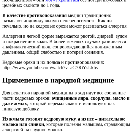
целебных свойств до 1 года.
В качестве противопоказания
медики традиционно
называют индивидуальную непереносимость. Как ни
печально, но на кедровые орехи может развиваться аллергия.
Аллергия в легкой форме выражается рвотой, диареей, зудом
и покраснением кожи. В более тяжелых случаях развивается
анафилактический шок, сопровождающийся пониженным
давлением, общей слабостью и потерей сознания.
Кедровые орехи и их польза и противопоказания:
https://www.youtube.com/watch?v=aG7RiYsLkhs
Применение в народной медицине
Для рецептов народной медицины в ход идут все составные
части кедровых орехов:
очищенные ядра, скорлупа, масло и
даже жмых
, который перемалывают и используют как
пищевую добавку.
Из жмыха готовят кедровую муку, а из нее – питательное
молоко или сливки
, которые полезны малышам, страдающим
аллергией на грудное молоко.