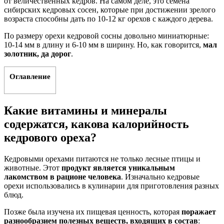
от величественных кедров. На самом деле, это семена
сибирских кедровых сосен, которые при достижении зрелого
возраста способны дать по 10-12 кг орехов с каждого дерева.
По размеру орехи кедровой сосны довольно миниатюрные:
10-14 мм в длину и 6-10 мм в ширину. Но, как говорится,
мал
золотник, да дорог
.
Оглавление
Какие витамины и минералы
содержатся, какова калорийность
кедрового ореха?
Кедровыми орехами питаются не только лесные птицы и
животные. Этот
продукт является уникальным
лакомством в рационе человека
. Изначально кедровые
орехи использовались в кулинарии для приготовления разных
блюд.
Позже была изучена их пищевая ценность, которая
поражает
разнообразием полезных веществ, входящих в состав
: