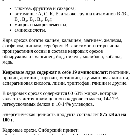
глюкоза, фруктоза и сахароза;
витамины: А, С, К, Е, а также группа витаминов В (В₁,
В₂, В₃, В₅, В₆, В₉);
микро- и макроэлементы;
аминокислоты.
Ядра орехов богаты калием, кальцием, магнием, железом,
фосфором, цинком, серебром. В зависимости от региона
произрастания сосны в составе кедровых орехов
обнаруживают марганец, йод, никель, молибден, кобальт,
медь.
Кедровые ядра содержат в себе 19 аминокислот
: гистидин,
пролин, аргинин, тирозин, метионин, глутаминовая кислота,
аспарагиновая кислота, лизин, триптофан, глицин и другие.
В кедровых орехах содержится 60-63% жиров, которые
являются источником ценного кедрового масла, 14-17%
легкоусвояемых белков и 10-14% углеводов.
Энергетическая ценность продукта составляет
875 кКал на
100 г
.
Кедровые орехи. Сибирский привет: