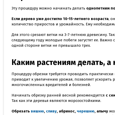
Эту процедуру можно начинать делать
однолетним п
Если дерево уже достигло 10-15-летнего возраста
, о
количество приростов и урожайность. Ему необходи
Для этого срезают ветки на 3-7-летнюю древесину. Та
следующему году молодые побеги загустят ее. Важно с
одной стороне ветки не превышало трех.
Каким растениям делать, а 
Процедуру обрезки требуется проводить практически
приводит к увеличению урожая, позволяет ускорить р
многочисленных вредителей и болезней.
Начинать обрезку ранней весной рекомендуется
с се
Так как эти деревья являются морозостойкими.
Обрезать
вишню
,
сливу
, абрикос,
черешню
, алычу
мож