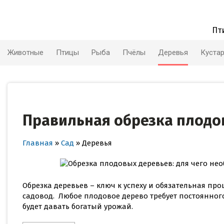
Skip
to
content
Пт
Животные
Птицы
Рыба
Пчёлы
Деревья
Куста
Правильная обрезка плодов
Главная
»
Сад
»
Деревья
Обрезка деревьев – ключ к успеху и обязательная пр
садовод. Любое плодовое дерево требует постоянного
будет давать богатый урожай.