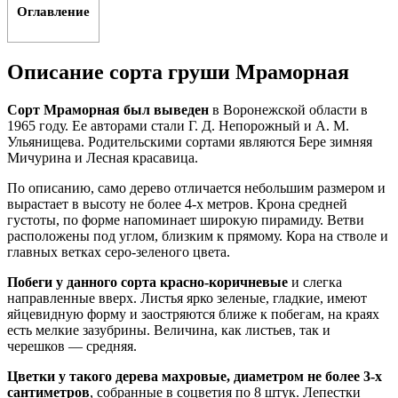
Оглавление
Описание сорта груши Мраморная
Сорт Мраморная был выведен
в Воронежской области в
1965 году. Ее авторами стали Г. Д. Непорожный и А. М.
Ульянищева. Родительскими сортами являются Бере зимняя
Мичурина и Лесная красавица.
По описанию, само дерево отличается небольшим размером и
вырастает в высоту не более 4-х метров. Крона средней
густоты, по форме напоминает широкую пирамиду. Ветви
расположены под углом, близким к прямому. Кора на стволе и
главных ветках серо-зеленого цвета.
Побеги у данного сорта красно-коричневые
и слегка
направленные вверх. Листья ярко зеленые, гладкие, имеют
яйцевидную форму и заостряются ближе к побегам, на краях
есть мелкие зазубрины. Величина, как листьев, так и
черешков — средняя.
Цветки у такого дерева махровые, диаметром не более 3-х
сантиметров
, собранные в соцветия по 8 штук. Лепестки