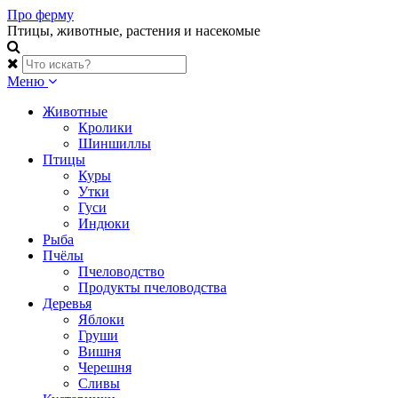
Skip
Про ферму
to
Птицы, животные, растения и насекомые
content
Меню
Животные
Кролики
Шиншиллы
Птицы
Куры
Утки
Гуси
Индюки
Рыба
Пчёлы
Пчеловодство
Продукты пчеловодства
Деревья
Яблоки
Груши
Вишня
Черешня
Сливы