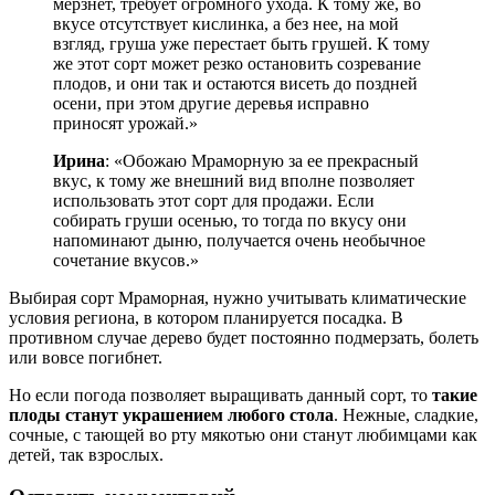
мерзнет, требует огромного ухода. К тому же, во
вкусе отсутствует кислинка, а без нее, на мой
взгляд, груша уже перестает быть грушей. К тому
же этот сорт может резко остановить созревание
плодов, и они так и остаются висеть до поздней
осени, при этом другие деревья исправно
приносят урожай.»
Ирина
: «Обожаю Мраморную за ее прекрасный
вкус, к тому же внешний вид вполне позволяет
использовать этот сорт для продажи. Если
собирать груши осенью, то тогда по вкусу они
напоминают дыню, получается очень необычное
сочетание вкусов.»
Выбирая сорт Мраморная, нужно учитывать климатические
условия региона, в котором планируется посадка. В
противном случае дерево будет постоянно подмерзать, болеть
или вовсе погибнет.
Но если погода позволяет выращивать данный сорт, то
такие
плоды станут украшением любого стола
. Нежные, сладкие,
сочные, с тающей во рту мякотью они станут любимцами как
детей, так взрослых.