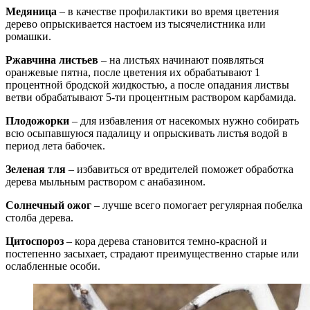
Медяница
– в качестве профилактики во время цветения
дерево опрыскивается настоем из тысячелистника или
ромашки.
Ржавчина листьев
– на листьях начинают появляться
оранжевые пятна, после цветения их обрабатывают 1
процентной бродской жидкостью, а после опадания листвы
ветви обрабатывают 5-ти процентным раствором карбамида.
Плодожорки
– для избавления от насекомых нужно собирать
всю осыпавшуюся падалицу и опрыскивать листья водой в
период лета бабочек.
Зеленая тля
– избавиться от вредителей поможет обработка
дерева мыльным раствором с анабазином.
Солнечный ожог
– лучше всего помогает регулярная побелка
столба дерева.
Цитоспороз
– кора дерева становится темно-красной и
постепенно засыхает, страдают преимущественно старые или
ослабленные особи.