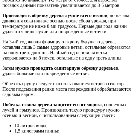
посадок данный показатель увеличивается до 3-5 метров.
Производить обрезку дерева лучше всего весной
, до начала
движения сока или же осенью после сбора урожая, при
температуре не ниже 8-ми градусов. Первые два года жизни
удаляются лишь сухие или поврежденные веточки.
На 3-ий год жизни формируют крону будущего дерева,
оставляя лишь 3 самые здоровые ветви, остальные обрезаются
на одну треть длинны. На 4-ый год основная ветка
укорачивается на 8 почек, остальные на одну треть длины.
Затем
нужно проводить санитарную обрезку деревьев
,
удаляя больные или поврежденные ветви.
Обрезать грушу следует с использованием острого секатора.
После подсыхания ранки места повреждений обрабатываются
садовым варом.
Побелка ствола дерева защитит его от мороза
, солнечных
лучей и грызунов. Производить такую процедуру нужно
осенью и весной, с использованием следующей смеси:
10 литров воды;
1,5 килограмм глины;