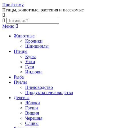
Skip
Про ферму
to
Птицы, животные, растения и насекомые
content
Меню
Животные
Кролики
Шиншиллы
Птицы
Куры
Утки
Гуси
Индюки
Рыба
Пчёлы
Пчеловодство
Продукты пчеловодства
Деревья
Яблоки
Груши
Вишня
Черешня
Сливы