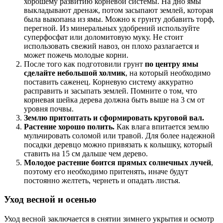
хорошему развитию корневой системы. На дно ямы
выкладывают дренаж, потом засыпают землей, которая
была выкопана из ямы. Можно к грунту добавить торф,
перегной. Из минеральных удобрений используйте
суперфосфат или доломитовую муку. Не стоит
использовать свежий навоз, он плохо разлагается и
может пожечь молодые корни.
После того как подготовили грунт
по центру ямы
сделайте небольшой холмик
, на который необходимо
поставить саженец. Корневую систему аккуратно
расправить и засыпать землей. Помните о том, что
корневая шейка дерева должна быть выше на 3 см от
уровня почвы.
Землю притоптать и сформировать круговой вал.
Растение хорошо полить.
Как влага впитается землю
мульчировать соломой или травой. Для более надежной
посадки деревцо можно привязать к колышку, который
ставить на 15 см дальше чем дерево.
Молодое растение боится прямых солнечных лучей
,
поэтому его необходимо притенять, иначе будут
постоянно желтеть, чернеть и опадать листья.
Уход весной и осенью
Уход весной заключается в снятии зимнего укрытия и осмотр