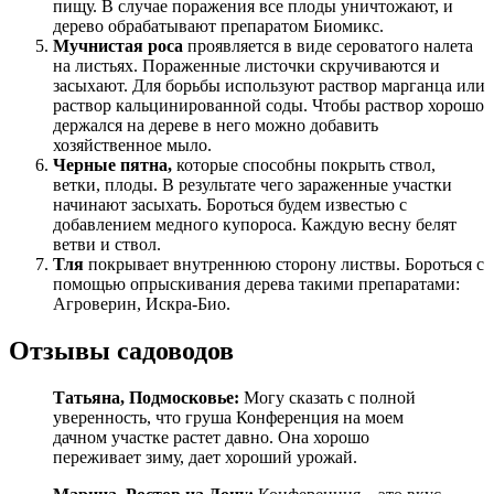
пищу. В случае поражения все плоды уничтожают, и
дерево обрабатывают препаратом Биомикс.
Мучнистая роса
проявляется в виде сероватого налета
на листьях. Пораженные листочки скручиваются и
засыхают. Для борьбы используют раствор марганца или
раствор кальцинированной соды. Чтобы раствор хорошо
держался на дереве в него можно добавить
хозяйственное мыло.
Черные пятна,
которые способны покрыть ствол,
ветки, плоды. В результате чего зараженные участки
начинают засыхать. Бороться будем известью с
добавлением медного купороса. Каждую весну белят
ветви и ствол.
Тля
покрывает внутреннюю сторону листвы. Бороться с
помощью опрыскивания дерева такими препаратами:
Агроверин, Искра-Био.
Отзывы садоводов
Татьяна, Подмосковье:
Могу сказать с полной
уверенность, что груша Конференция на моем
дачном участке растет давно. Она хорошо
переживает зиму, дает хороший урожай.