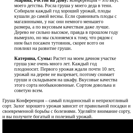
Марина, Ростов на Дону:
Конференция – это вкус
моего детства. Росла груша у моего деда в тени.
Собирали каждый год хороший урожай, плоды
кушали до самой весны. Если сравнивать плоды с
магазинными, у нас они немного меньшего
размера, а по вкусовым качествам даже лучше.
Дерево не сильно высокое, правда в прошлом году
вымерзло, но мы склоняемся к тому, что рядом с
ним был посажен тутовник, скорее всего он
повлиял на развитие груши.
Катерина, Сумы:
Растет на моем дачном участке
груша уже очень много лет. Каждый год
плодоносит. Первого урожая ждали почти 10 лет,
урожай на дереве не вызревает, поэтому снимает
груши и складываем на шкафу. Вкусовые качества
этого сорта необыкновенные. Сортом довольна и
советую всем.
Груша Конференция – самый плодоносный и неприхотливый
сорт. Залог хорошего урожая зависит от правильной посадки и
своевременной борьбы с болезнями. Уделяйте внимание сорту,
и вы получите богатый и полезный урожай.