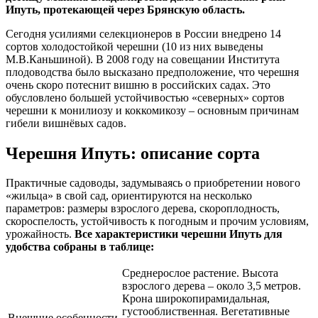
Ипуть, протекающей через Брянскую область.
Сегодня усилиями селекционеров в России внедрено 14
сортов холодостойкой черешни (10 из них выведены
М.В.Каньшиной). В 2008 году на совещании Института
плодоводства было высказано предположение, что черешня
очень скоро потеснит вишню в российских садах. Это
обусловлено большей устойчивостью «северных» сортов
черешни к монилиозу и коккомикозу – основным причинам
гибели вишнёвых садов.
Черешня Ипуть: описание сорта
Практичные садоводы, задумываясь о приобретении нового
«жильца» в свой сад, ориентируются на несколько
параметров: размеры взрослого дерева, скороплодность,
скороспелость, устойчивость к погодным и прочим условиям,
урожайность.
Все характеристики черешни Ипуть для
удобства собраны в таблице:
Среднерослое растение. Высота
взрослого дерева – около 3,5 метров.
Крона широкопирамидальная,
густооблиственная. Вегетативные
Внешние особенности