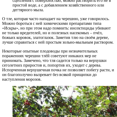
сцепления с поверхностью, можно растворить его не в
простой воде, а с добавлением хозяйственного или
дегтярного мыла.
О тле, которая часто нападает на черешню, уже говорилось.
Можно бороться с ней химическими препаратами типа
«Искры», но при этом надо помнить: инсектициды убивают
не только вредителей, но и полезных насекомых – пчёл,
божьих коровок, златоглазок. Заметив тлю на своём дереве,
лучше справиться с ней простым зольно-мыльным раствором.
Некоторые опытные плодоводы при незначительных
поражениях черешни тлёй советуют никаких мер не
принимать. Замечено, что тля садится только на верхушки
сеголетних приростов и, попортив их, уходит с дерева.
Испорченная верхушечная почка не позволяет побегу расти, и
он благополучно вызревает без всякой прищипки до
наступления морозов.