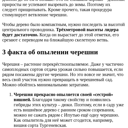
приросты не успевают вызревать до зимы. Поэтому их
следует прищипывать. Кроме прочего, такая процедура
стимулирует ветвление черешни.
Чтобы дерево было компактным, нужно последить за высотой
центрального проводника.
Трёхметровой высоты лидера
будет достаточно.
Когда он вырастает до этой отметки, его
срезают с переводом на ближайшую скелетную ветвь.
3 факта об опылении черешни
Черешня – растение перекрёстноопыляемое. Даже у частично
самоплодных сортов отдача урожая сильно повышается, если
рядом посажены другие черешни. Но это вовсе не значит, что
весь свой участок нужно превращать в черешневый сад.
Можно обойтись минимальными затратами.
Черешня прекрасно опыляется своей «сестрой»
вишней.
Благодаря такому свойству и появились
гибриды этих культур – дюки. Поэтому, если в саду уже
есть вишнёвое дерево с ранним сроком созревания,
можно не сажать рядом с Ипутью ещё одну черешню.
Как опылитель для неё может сгодится, например,
вишня сорта Тургеневская.