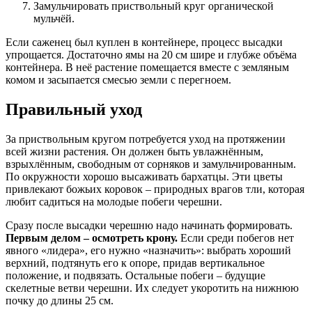
Замульчировать приствольный круг органической
мульчёй.
Если саженец был куплен в контейнере, процесс высадки
упрощается. Достаточно ямы на 20 см шире и глубже объёма
контейнера. В неё растение помещается вместе с земляным
комом и засыпается смесью земли с перегноем.
Правильный уход
За приствольным кругом потребуется уход на протяжении
всей жизни растения. Он должен быть увлажнённым,
взрыхлённым, свободным от сорняков и замульчированным.
По окружности хорошо высаживать бархатцы. Эти цветы
привлекают божьих коровок – природных врагов тли, которая
любит садиться на молодые побеги черешни.
Сразу после высадки черешню надо начинать формировать.
Первым делом – осмотреть крону.
Если среди побегов нет
явного «лидера», его нужно «назначить»: выбрать хороший
верхний, подтянуть его к опоре, придав вертикальное
положение, и подвязать. Остальные побеги – будущие
скелетные ветви черешни. Их следует укоротить на нижнюю
почку до длины 25 см.