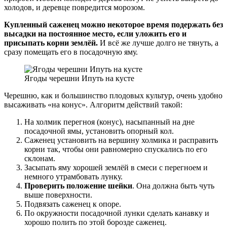
холодов, и деревце повредится морозом.
Купленный саженец можно некоторое время подержать без
высадки на постоянное место, если уложить его и
присыпать корни землёй.
И всё же лучше долго не тянуть, а
сразу помещать его в посадочную яму.
Ягоды черешни Ипуть на кусте
Черешню, как и большинство плодовых культур, очень удобно
высаживать «на конус». Алгоритм действий такой:
На холмик перегноя (конус), насыпанный на дне
посадочной ямы, установить опорный кол.
Саженец установить на вершину холмика и расправить
корни так, чтобы они равномерно спускались по его
склонам.
Засыпать яму хорошей землёй в смеси с перегноем и
немного утрамбовать лунку.
Проверить положение шейки
. Она должна быть чуть
выше поверхности.
Подвязать саженец к опоре.
По окружности посадочной лунки сделать канавку и
хорошо полить по этой борозде саженец.