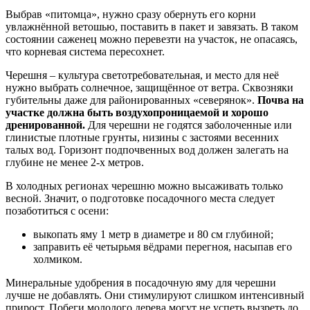
Выбрав «питомца», нужно сразу обернуть его корни
увлажнённой ветошью, поставить в пакет и завязать. В таком
состоянии саженец можно перевезти на участок, не опасаясь,
что корневая система пересохнет.
Черешня – культура светотребовательная, и место для неё
нужно выбрать солнечное, защищённое от ветра. Сквозняки
губительны даже для районированных «северянок».
Почва на
участке должна быть воздухопроницаемой и хорошо
дренированной.
Для черешни не годятся заболоченные или
глинистые плотные грунты, низины с застоями весенних
талых вод. Горизонт подпочвенных вод должен залегать на
глубине не менее 2-х метров.
В холодных регионах черешню можно высаживать только
весной. Значит, о подготовке посадочного места следует
позаботиться с осени:
выкопать яму 1 метр в диаметре и 80 см глубиной;
заправить её четырьмя вёдрами перегноя, насыпав его
холмиком.
Минеральные удобрения в посадочную яму для черешни
лучше не добавлять. Они стимулируют слишком интенсивный
прирост. Побеги молодого дерева могут не успеть вызреть до