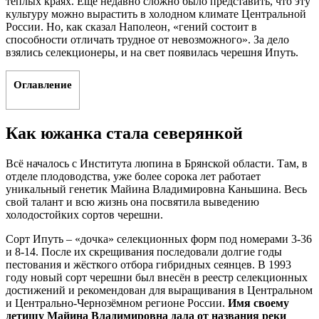
тёплых краях. Ещё недавно сложно было представить, что эту
культуру можно вырастить в холодном климате Центральной
России. Но, как сказал Наполеон, «гений состоит в
способности отличать трудное от невозможного». За дело
взялись селекционеры, и на свет появилась черешня Ипуть.
Оглавление
Как южанка стала северянкой
Всё началось с Института люпина в Брянской области. Там, в
отделе плодоводства, уже более сорока лет работает
уникальный генетик Майина Владимировна Каньшина. Весь
свой талант и всю жизнь она посвятила выведению
холодостойких сортов черешни.
Сорт Ипуть – «дочка» селекционных форм под номерами 3-36
и 8-14. После их скрещивания последовали долгие годы
пестования и жёсткого отбора гибридных сеянцев. В 1993
году новый сорт черешни был внесён в реестр селекционных
достижений и рекомендован для выращивания в Центральном
и Центрально-Чернозёмном регионе России.
Имя своему
детищу Майина Владимировна дала от названия реки