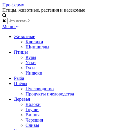
Skip
Про ферму
to
Птицы, животные, растения и насекомые
content
Меню
Животные
Кролики
Шиншиллы
Птицы
Куры
Утки
Гуси
Индюки
Рыба
Пчёлы
Пчеловодство
Продукты пчеловодства
Деревья
Яблоки
Груши
Вишня
Черешня
Сливы