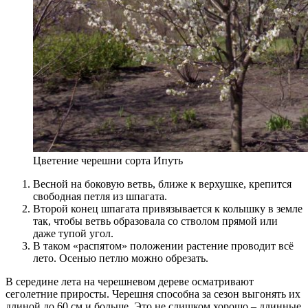
Цветение черешни сорта Ипуть
Весной на боковую ветвь, ближе к верхушке, крепится
свободная петля из шпагата.
Второй конец шпагата привязывается к колышку в земле
так, чтобы ветвь образовала со стволом прямой или
даже тупой угол.
В таком «распятом» положении растение проводит всё
лето. Осенью петлю можно обрезать.
В середине лета на черешневом дереве осматривают
сеголетние приросты. Черешня способна за сезон выгонять их
длиной до 60 см и больше. Это не слишком хорошо – длинные