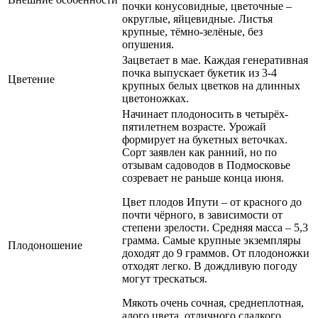
почки конусовидные, цветочные –
округлые, яйцевидные. Листья
крупные, тёмно-зелёные, без
опушения.
Зацветает в мае. Каждая генеративная
почка выпускает букетик из 3-4
Цветение
крупных белых цветков на длинных
цветоножках.
Начинает плодоносить в четырёх-
пятилетнем возрасте. Урожай
формирует на букетных веточках.
Сорт заявлен как ранний, но по
отзывам садоводов в Подмосковье
созревает не раньше конца июня.
Цвет плодов Ипути – от красного до
почти чёрного, в зависимости от
степени зрелости. Средняя масса – 5,3
грамма. Самые крупные экземпляры
Плодоношение
доходят до 9 граммов. От плодоножки
отходят легко. В дождливую погоду
могут трескаться.
Мякоть очень сочная, среднеплотная,
алого цвета, отличного сладкого