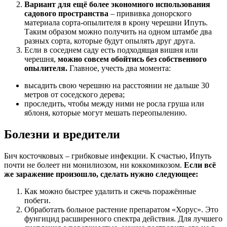
Вариант для ещё более экономного использования
садового пространства
– прививка донорского
материала сорта-опылителя в крону черешни Ипуть.
Таким образом можно получить на одном штамбе два
разных сорта, которые будут опылять друг друга.
Если в соседнем саду есть подходящая вишня или
черешня,
можно совсем обойтись без собственного
опылителя.
Главное, учесть два момента:
высадить свою черешню на расстоянии не дальше 30
метров от соседского дерева;
проследить, чтобы между ними не росла груша или
яблоня, которые могут мешать переопылению.
Болезни и вредители
Бич косточковых – грибковые инфекции. К счастью, Ипуть
почти не болеет ни монилиозом, ни коккомикозом.
Если всё
же заражение произошло, сделать нужно следующее:
Как можно быстрее удалить и сжечь поражённые
побеги.
Обработать больное растение препаратом «Хорус». Это
фунгицид расширенного спектра действия. Для лучшего