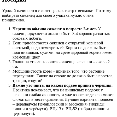
Урожай начинается с саженца, как театр с вешалки. Поэтому
выбирать саженец для своего участка нужно очень
придирчиво.
Черешню обычно сажают в возрасте 2-х лет.
У
саженца-двухлетки должно быть 3-4 хорошо развитых
боковых побега.
Если приобретается саженец с открытой корневой
системой, надо осмотреть её. Корни не должны быть
подгнившими, сухими, на срезе здоровый корень имеет
кремовый цвет.
Толщина ствола хорошего саженца черешни – около 2
см.
Морщинистость коры – признак того, что растение
пересушили. Также на стволе не должно быть наростов,
трещин, вздутий.
Важно уточнить, на каком подвое привита черешня.
Практика показывает, что на вишнёвых подвоях у
черешни слабая якорность, и уже взрослое дерево может
сломаться в месте сращения. Лучшие варианты подвоев
– церападусы Измайловский и Московия (гибриды
вишни и черёмухи), ВЦ-13 и ВЦ-52 (гибрид вишни и
церападуса).