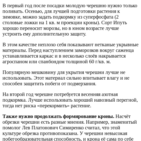
В первый год после посадки молодую черешню нужно только
поливать. Осенью, для лучшей подготовки растения к
зимовке, можно задать подкормку из суперфосфата (2
столовые ложки на 1 кв. м проекции кроны). Сорт Ипуть
хорошо переносит морозы, но в юном возрасте лучше
устроить ему дополнительную защиту.
В этом качестве неплохо себя показывают нетканые укрывные
материалы. Перед наступлением заморозков вокруг саженца
устанавливается каркас и в несколько слоёв накрывается
агроспаном или спанбондом толщиной 60 г/кв. м.
Популярную мешковину для укрытия черешни лучше не
использовать. Этот материал сильно впитывает влагу и не
способен защитить побеги от подмерзания.
На второй год черешне потребуется весенняя азотная
подкормка. Лучше использовать хороший навозный перегной,
тогда нет риска «перекормить» растение.
Также нужно продолжать формирование кроны.
Насчёт
обрезки черешни есть разные мнения. Например, знаменитый
помолог Лев Платонович Симиренко считал, что этой
культуре обрезка противопоказана. У черешни невысокая
побегообразовательная способность, и крона её сама по себе