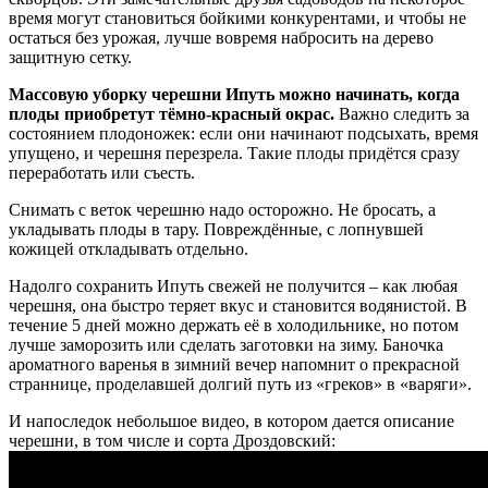
время могут становиться бойкими конкурентами, и чтобы не
остаться без урожая, лучше вовремя набросить на дерево
защитную сетку.
Массовую уборку черешни Ипуть можно начинать, когда
плоды приобретут тёмно-красный окрас.
Важно следить за
состоянием плодоножек: если они начинают подсыхать, время
упущено, и черешня перезрела. Такие плоды придётся сразу
переработать или съесть.
Снимать с веток черешню надо осторожно. Не бросать, а
укладывать плоды в тару. Повреждённые, с лопнувшей
кожицей откладывать отдельно.
Надолго сохранить Ипуть свежей не получится – как любая
черешня, она быстро теряет вкус и становится водянистой. В
течение 5 дней можно держать её в холодильнике, но потом
лучше заморозить или сделать заготовки на зиму. Баночка
ароматного варенья в зимний вечер напомнит о прекрасной
страннице, проделавшей долгий путь из «греков» в «варяги».
И напоследок небольшое видео, в котором дается описание
черешни, в том числе и сорта Дроздовский: