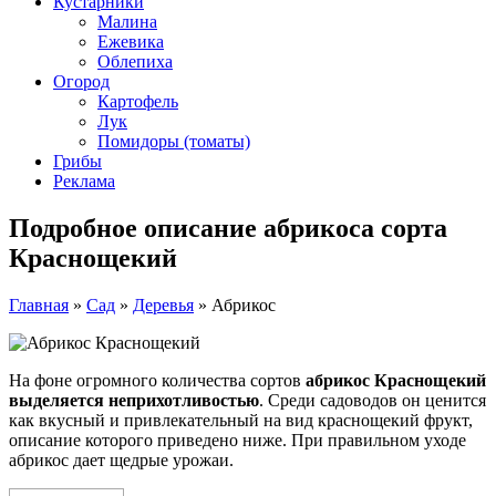
Кустарники
Малина
Ежевика
Облепиха
Огород
Картофель
Лук
Помидоры (томаты)
Грибы
Реклама
Подробное описание абрикоса сорта
Краснощекий
Главная
»
Сад
»
Деревья
»
Абрикос
На фоне огромного количества сортов
абрикос Краснощекий
выделяется неприхотливостью
. Среди садоводов он ценится
как вкусный и привлекательный на вид краснощекий фрукт,
описание которого приведено ниже. При правильном уходе
абрикос дает щедрые урожаи.