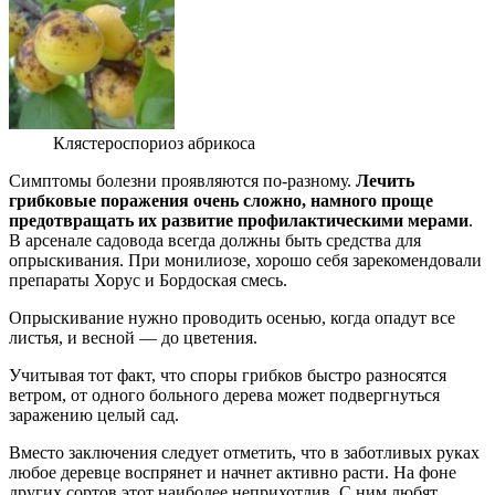
Клястероспориоз абрикоса
Симптомы болезни проявляются по-разному.
Лечить
грибковые поражения очень сложно, намного проще
предотвращать их развитие профилактическими мерами
.
В арсенале садовода всегда должны быть средства для
опрыскивания. При монилиозе, хорошо себя зарекомендовали
препараты Хорус и Бордоская смесь.
Опрыскивание нужно проводить осенью, когда опадут все
листья, и весной — до цветения.
Учитывая тот факт, что споры грибков быстро разносятся
ветром, от одного больного дерева может подвергнуться
заражению целый сад.
Вместо заключения следует отметить, что в заботливых руках
любое деревце воспрянет и начнет активно расти. На фоне
других сортов этот наиболее неприхотлив. С ним любят