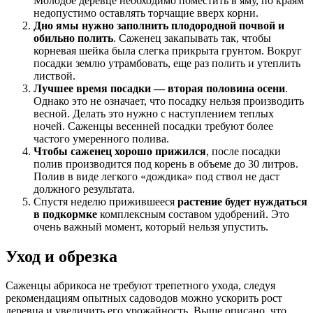
Молодое деревце необходимо поместить в яму, по краям
недопустимо оставлять торчащие вверх корни.
Дно ямы нужно заполнить плодородной почвой и
обильно полить
. Саженец закапывать так, чтобы
корневая шейка была слегка прикрыта грунтом. Вокруг
посадки землю утрамбовать, еще раз полить и утеплить
листвой.
Лучшее время посадки — вторая половина осени
.
Однако это не означает, что посадку нельзя производить
весной. Делать это нужно с наступлением теплых
ночей. Саженцы весенней посадки требуют более
частого умеренного полива.
Чтобы саженец хорошо прижился
, после посадки
полив производится под корень в объеме до 30 литров.
Полив в виде легкого «дождика» под ствол не даст
должного результата.
Спустя неделю прижившееся
растение будет нуждаться
в подкормке
комплексным составом удобрений. Это
очень важный момент, который нельзя упустить.
Уход и обрезка
Саженцы абрикоса не требуют трепетного ухода, следуя
рекомендациям опытных садоводов можно ускорить рост
деревца и увеличить его урожайность. Выше описано, что