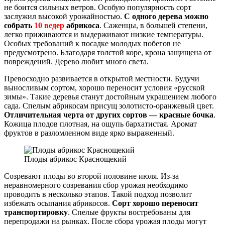
не боится сильных ветров. Особую популярность сорт
заслужил высокой урожайностью.
С одного дерева можно
собрать
10 ведер
абрикоса
. Саженцы, в большей степени,
легко приживаются и выдерживают низкие температуры.
Особых требований к посадке молодых побегов не
предусмотрено. Благодаря толстой коре, крона защищена от
повреждений. Дерево любит много света.
Превосходно развивается в открытой местности. Будучи
выносливым сортом, хорошо переносит условия «русской
зимы». Такие деревья станут достойным украшением любого
сада. Спелым абрикосам присущ золотисто-оранжевый цвет.
Отличительная черта от других сортов — красные бочка
.
Кожица плодов плотная, на ощупь бархатистая. Аромат
фруктов в разломленном виде ярко выраженный.
Плоды абрикос Краснощекий
Созревают плоды во второй половине июля. Из-за
неравномерного созревания сбор урожая необходимо
проводить в несколько этапов. Такой подход позволит
избежать осыпания абрикосов.
Сорт хорошо переносит
транспортировку
. Спелые фрукты востребованы для
перепродажи на рынках. После сбора урожая плоды могут