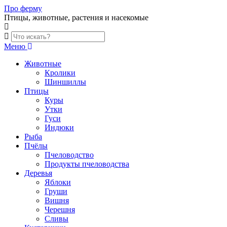
Skip
Про ферму
to
Птицы, животные, растения и насекомые
content
Меню
Животные
Кролики
Шиншиллы
Птицы
Куры
Утки
Гуси
Индюки
Рыба
Пчёлы
Пчеловодство
Продукты пчеловодства
Деревья
Яблоки
Груши
Вишня
Черешня
Сливы