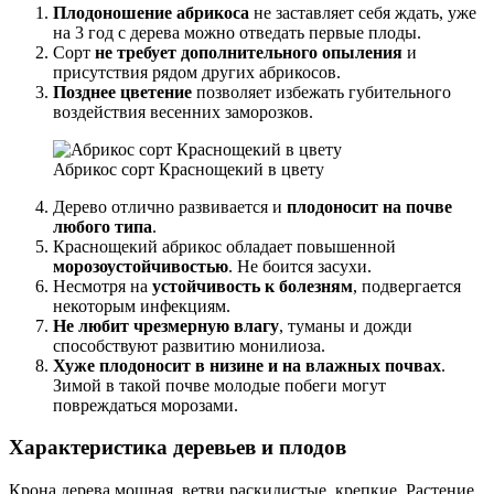
Плодоношение абрикоса
не заставляет себя ждать, уже
на 3 год с дерева можно отведать первые плоды.
Сорт
не требует дополнительного опыления
и
присутствия рядом других абрикосов.
Позднее цветение
позволяет избежать губительного
воздействия весенних заморозков.
Абрикос сорт Краснощекий в цвету
Дерево отлично развивается и
плодоносит на почве
любого типа
.
Краснощекий абрикос обладает повышенной
морозоустойчивостью
. Не боится засухи.
Несмотря на
устойчивость к болезням
, подвергается
некоторым инфекциям.
Не любит чрезмерную влагу
, туманы и дожди
способствуют развитию монилиоза.
Хуже плодоносит в низине и на влажных почвах
.
Зимой в такой почве молодые побеги могут
повреждаться морозами.
Характеристика деревьев и плодов
Крона дерева мощная, ветви раскидистые, крепкие. Растение