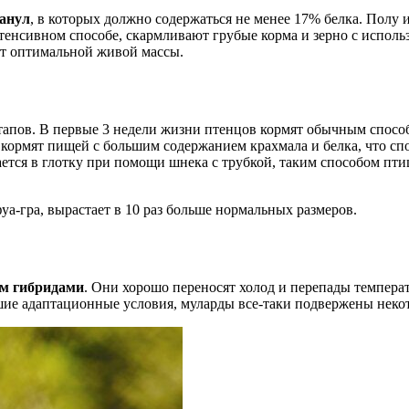
анул
, в которых должно содержаться не менее 17% белка. Полу
нсивном способе, скармливают грубые корма и зерно с исполь
ют оптимальной живой массы.
тапов. В первые 3 недели жизни птенцов кормят обычным спосо
 кормят пищей с большим содержанием крахмала и белка, что сп
тся в глотку при помощи шнека с трубкой, таким способом птица
а-гра, вырастает в 10 раз больше нормальных размеров.
ям гибридами
. Они хорошо переносят холод и перепады темпер
рошие адаптационные условия, муларды все-таки подвержены нек