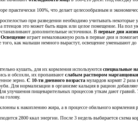
оре практически 100%, что делает целесообразным и экономиче
ороспелостью при разведении необходимо учитывать некоторые ус
тва птенцов это может быть ящик или целое помещение. На пол у
х устанавливают дополнительные источники. В
первые дни жизн
.
Освещение
играет немаловажную роль в первые дни и помогае
 того, как малыши немного вырастут, освещение уменьшают до 1
оятельно кушать, для их кормления используются
специальные н
лись и обсохли, их пропаивают
слабым раствором марганцовки
енное зерно.
С 10-ти дневного возраста
мулардов кормят 2 раза 
труби. Для нормализации в организме кальция в рацион добавля
ля улучшения пищеварительных процессов уткам дают гравий. У 
на голову.
клонны к накоплению жира, а в процессе обильного кормления р
иходится 2800 ккал энергии. После 3 недель выбирается схема к