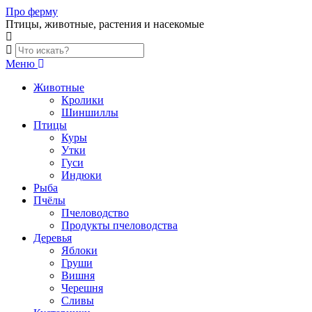
Skip
Про ферму
to
Птицы, животные, растения и насекомые
content
Меню
Животные
Кролики
Шиншиллы
Птицы
Куры
Утки
Гуси
Индюки
Рыба
Пчёлы
Пчеловодство
Продукты пчеловодства
Деревья
Яблоки
Груши
Вишня
Черешня
Сливы