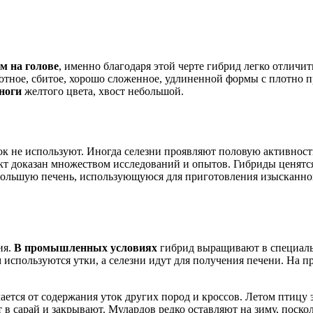
м на голове
, именно благодаря этой черте гибрид легко отличит
отное, сбитое, хорошо сложенное, удлиненной формы с плотно
ноги
желтого цвета, хвост небольшой.
ок не используют. Иногда селезни проявляют половую активность, 
 доказан множеством исследований и опытов. Гибриды ценятся 
ю большую печень, использующуюся для приготовления изысканн
.
ия.
В промышленных условиях
гибрид выращивают в специал
 используются утки, а селезни идут для получения печени. На 
ается от содержания уток других пород и кроссов. Летом птицу
 сарай и закрывают. Мулардов редко оставляют на зиму, посколь