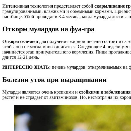
Интенсивная технология представляет собой
скармливание гр
гранулированными, влажными и объемными кормами. При эксте
пастбище. Убой проводят в 3-4 месяца, когда муларды достига
Откорм мулардов на фуа-гра
Откорм селезней
для получения жирной печени состоит из 3 э
чтобы она не могла много двигаться. Следующие 4 недели утят
начинается этап принудительного кормления. Пища проталкивае
длится 12-21 день.
ИНТЕРЕСНО ЗНАТЬ:
печень мулардов, откармливаемых на фу
Болезни уток при выращивании
Муларды являются очень крепкими и
стойкими к заболевани
растет и не страдает от авитаминозов. Но, несмотря на их хо