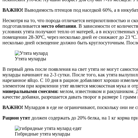
ВАЖНО!
Выводимость птенцов под наседкой 60%, а в инкубат
Несмотря на то, что порода отличается неприхотливостью и ск
подготавливается
место обитания
. В зависимости от количес
условиях утята получают тепло от матерей, а в искусственны
помещении 28-30ºС, через несколько дней ее снижают до 23 ºС
несколько дней освещение должно быть круглосуточным. После
Утята муларды
В первый день после появления на свет утята не могут самост
муларды начинают на 2-3 сутки. После того, как утята вылупи
нарезанное яйцо. С 10 дня в рацион добавляют хорошо измельч
элементом при кормлении утят является мясокостная мука и о
минеральными смесями:
мелом, известняком и ракушником. Д
качестве добавки, разрешается давать творог в размере 1 грамм 
ВАЖНО!
Мулардов в еде не ограничивают, поскольку они не с
Рацион утят
должен содержать до 20% белка, на 1 кг корма пр
Гибридные утята муларды