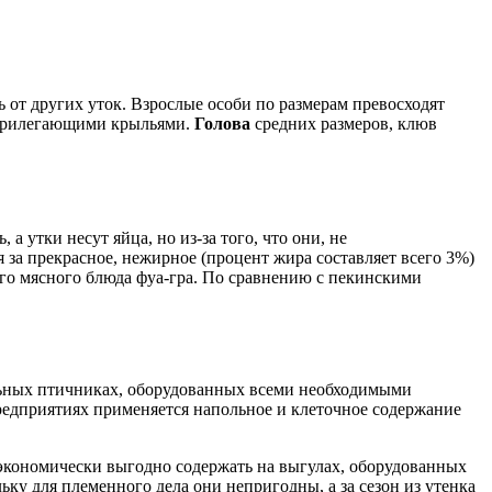
ь от других уток. Взрослые особи по размерам превосходят
 прилегающими крыльями.
Голова
средних размеров, клюв
а утки несут яйца, но из-за того, что они, не
за прекрасное, нежирное (процент жира составляет всего 3%)
ого мясного блюда фуа-гра. По сравнению с пекинскими
ьных птичниках, оборудованных всеми необходимыми
предприятиях применяется напольное и клеточное содержание
 экономически выгодно содержать на выгулах, оборудованных
ку для племенного дела они непригодны, а за сезон из утенка