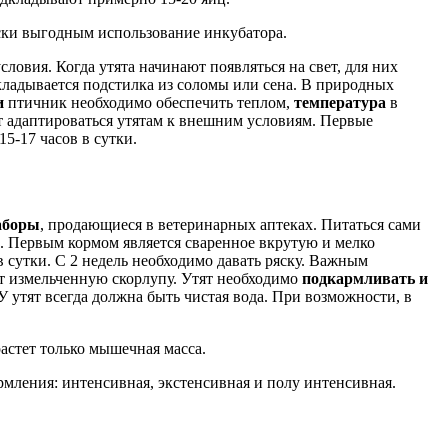
ски выгодным использование инкубатора.
ловия. Когда утята начинают появляться на свет, для них
кладывается подстилка из соломы или сена. В природных
и
птичник необходимо обеспечить теплом,
температура
в
т адаптироваться утятам к внешним условиям. Первые
5-17 часов в сутки.
аборы
, продающиеся в ветеринарных аптеках. Питаться сами
. Первым кормом является сваренное вкрутую и мелко
в сутки. С 2 недель необходимо давать ряску. Важным
ют измельченную скорлупу. Утят необходимо
подкармливать и
утят всегда должна быть чистая вода. При возможности, в
астет только мышечная масса.
ормления: интенсивная, экстенсивная и полу интенсивная.