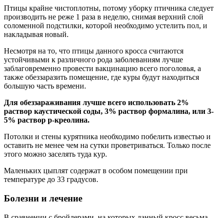
Птицы крайне чистоплотны, потому уборку птичника следует
производить не реже 1 раза в неделю, снимая верхний слой
соломенной подстилки, которой необходимо устелить пол, и
накладывая новый.
Несмотря на то, что птицы данного кросса считаются
устойчивыми к различного рода заболеваниям лучше
заблаговременно провести вакцинацию всего поголовья, а
также обеззаразить помещение, где куры будут находиться
большую часть времени.
Для обеззараживания лучше всего использовать 2%
раствор каустической соды, 3% раствор формалина, или 3-
5% раствор р-креолина.
Потолки и стены курятника необходимо побелить известью и
оставить не менее чем на сутки проветриваться. Только после
этого можно заселять туда кур.
Маленьких цыплят содержат в особом помещении при
температуре до 33 градусов.
Болезни и лечение
В сравнении с бройлерами, на которых данный кросс весьма