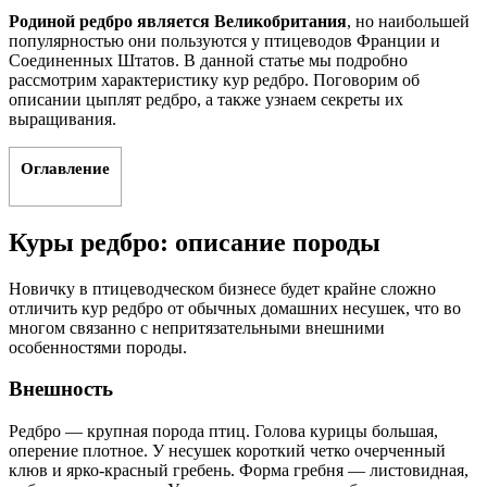
Родиной редбро является Великобритания
, но наибольшей
популярностью они пользуются у птицеводов Франции и
Соединенных Штатов. В данной статье мы подробно
рассмотрим характеристику кур редбро. Поговорим об
описании цыплят редбро, а также узнаем секреты их
выращивания.
Оглавление
Куры редбро: описание породы
Новичку в птицеводческом бизнесе будет крайне сложно
отличить кур редбро от обычных домашних несушек, что во
многом связанно с непритязательными внешними
особенностями породы.
Внешность
Редбро — крупная порода птиц. Голова курицы большая,
оперение плотное. У несушек короткий четко очерченный
клюв и ярко-красный гребень. Форма гребня — листовидная,