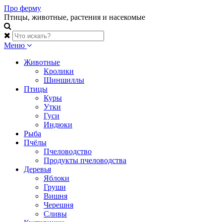
Skip
Про ферму
to
Птицы, животные, растения и насекомые
content
Меню
Животные
Кролики
Шиншиллы
Птицы
Куры
Утки
Гуси
Индюки
Рыба
Пчёлы
Пчеловодство
Продукты пчеловодства
Деревья
Яблоки
Груши
Вишня
Черешня
Сливы