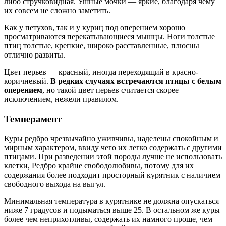
либо стручковидная. Ушные мочки — яркие, благодаря чему
их совсем не сложно заметить.
Как у петухов, так и у куриц под оперением хорошо
просматриваются перекатывающиеся мышцы. Ноги толстые
птиц толстые, крепкие, широко расставленные, плюсны
отлично развиты.
Цвет перьев — красный, иногда переходящий в красно-
коричневый.
В редких случаях встречаются птицы с белым
оперением
, но такой цвет перьев считается скорее
исключением, нежели правилом.
Темперамент
Куры редбро чрезвычайно уживчивы, наделены спокойным и
мирным характером, ввиду чего их легко содержать с другими
птицами. При разведении этой породы лучше не использовать
клетки, Редбро крайне свободолюбивы, потому для их
содержания более подходит просторный курятник с наличием
свободного выхода на выгул.
Минимальная температура в курятнике не должна опускаться
ниже 7 градусов и подыматься выше 25. В остальном же куры
более чем неприхотливы, содержать их намного проще, чем