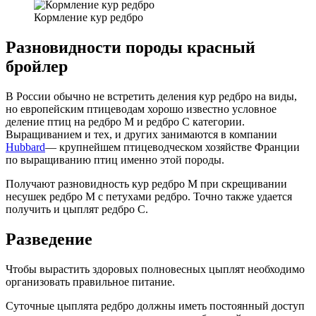
Кормление кур редбро
Разновидности породы красный
бройлер
В России обычно не встретить деления кур редбро на виды,
но европейским птицеводам хорошо известно условное
деление птиц на редбро М и редбро С категории.
Выращиванием и тех, и других занимаются в компании
Hubbard
— крупнейшем птицеводческом хозяйстве Франции
по выращиванию птиц именно этой породы.
Получают разновидность кур редбро М при скрещивании
несушек редбро М с петухами редбро. Точно также удается
получить и цыплят редбро С.
Разведение
Чтобы вырастить здоровых полновесных цыплят необходимо
организовать правильное питание.
Суточные цыплята редбро должны иметь постоянный доступ