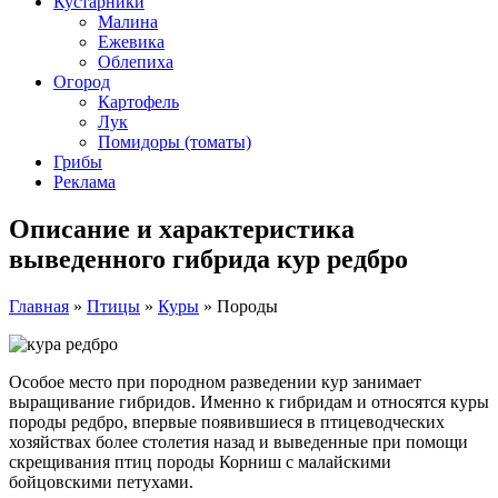
Кустарники
Малина
Ежевика
Облепиха
Огород
Картофель
Лук
Помидоры (томаты)
Грибы
Реклама
Описание и характеристика
выведенного гибрида кур редбро
Главная
»
Птицы
»
Куры
»
Породы
Особое место при породном разведении кур занимает
выращивание гибридов. Именно к гибридам и относятся куры
породы редбро, впервые появившиеся в птицеводческих
хозяйствах более столетия назад и выведенные при помощи
скрещивания птиц породы Корниш с малайскими
бойцовскими петухами.