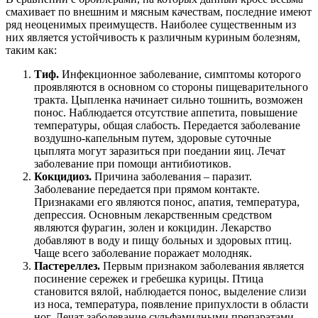
смахивает по внешним и мясным качествам, последние имеют
ряд неоценимых преимуществ. Наиболее существенным из
них является устойчивость к различным куриным болезням,
таким как:
Тиф.
Инфекционное заболевание, симптомы которого
проявляются в основном со стороны пищеварительного
тракта. Цыпленка начинает сильно тошнить, возможен
понос. Наблюдается отсутствие аппетита, повышение
температуры, общая слабость. Передается заболевание
воздушно-капельным путем, здоровые суточные
цыплята могут заразиться при поедании яиц. Лечат
заболевание при помощи антибиотиков.
Кокцидиоз.
Причина заболевания – паразит.
Заболевание передается при прямом контакте.
Признаками его являются понос, апатия, температура,
депрессия. Основным лекарственным средством
являются фурагин, золен и кокцидин. Лекарство
добавляют в воду и пищу больных и здоровых птиц.
Чаще всего заболевание поражает молодняк.
Пастереллез.
Первым признаком заболевания является
посинение сережек и гребешка курицы. Птица
становится вялой, наблюдается понос, выделение слизи
из носа, температура, появление припухлости в области
ног. Лечат заболевание сульфамидными препаратами,