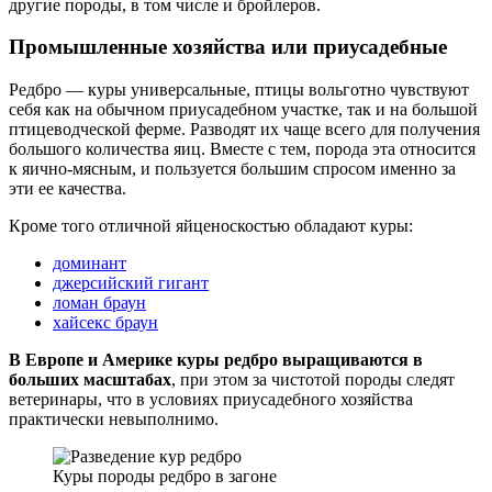
другие породы, в том числе и бройлеров.
Промышленные хозяйства или приусадебные
Редбро — куры универсальные, птицы вольготно чувствуют
себя как на обычном приусадебном участке, так и на большой
птицеводческой ферме. Разводят их чаще всего для получения
большого количества яиц. Вместе с тем, порода эта относится
к яично-мясным, и пользуется большим спросом именно за
эти ее качества.
Кроме того отличной яйценоскостью обладают куры:
доминант
джерсийский гигант
ломан браун
хайсекс браун
В Европе и Америке куры редбро выращиваются в
больших масштабах
, при этом за чистотой породы следят
ветеринары, что в условиях приусадебного хозяйства
практически невыполнимо.
Куры породы редбро в загоне