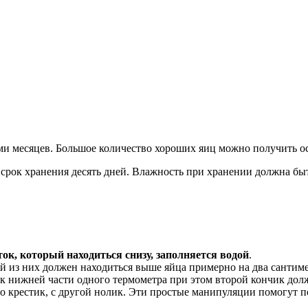
ьми месяцев. Большое количество хороших яиц можно получить о
рок хранения десять дней. Влажность при хранении должна быть
ток, который находиться снизу, заполняется водой
.
й из них должен находиться выше яйца примерно на два сантиме
 к нижней части одного термометра при этом второй кончик долж
но крестик, с другой нолик. Эти простые манипуляции помогут п