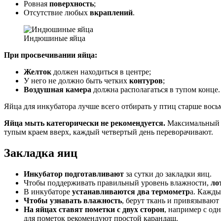
Ровная
поверхность
;
Отсутствие любых
вкраплений
.
Индюшиные яйца
При просвечивании яйца:
Желток
должен находиться в центре;
У него не должно быть четких
контуров
;
Воздушная камера
должна располагаться в тупом конце.
Яйца для инкубатора лучше всего отбирать у птиц старше вос
Яйца мыть категорически не рекомендуется.
Максимальный с
тупым краем вверх, каждый четвертый день переворачивают.
Закладка яиц
Инкубатор подготавливают
за сутки до закладки яиц.
Чтобы поддерживать правильный уровень влажности,
ло
В инкубаторе
устанавливаются два термометр
а. Кажды
Чтобы узнавать влажность
, берут ткань и привязывают
На яйцах ставят пометки с двух сторон
, например с од
для пометок рекомендуют простой карандаш.