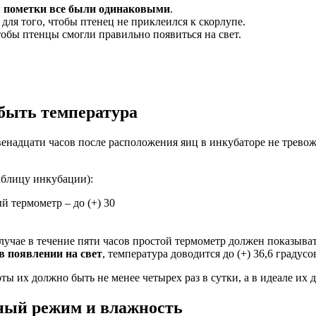
ы
пометки все были одинаковыми
.
для того, чтобы птенец не приклеился к скорлупе.
тобы птенцы смогли правильно появиться на свет.
быть температура
двенадцати часов после расположения яиц в инкубаторе не трево
аблицу инкубации):
й термометр – до (+) 30
учае в течение пяти часов простой термометр должен показывать 
в появлении на свет
, температура доводится до (+) 36,6 градус
 их должно быть не менее четырех раз в сутки, а в идеале их д
рный режим и влажность