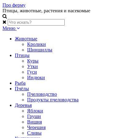
Skip
Про ферму
to
Птицы, животные, растения и насекомые
content
Меню
Животные
Кролики
Шиншиллы
Птицы
Куры
Утки
Гуси
Индюки
Рыба
Пчёлы
Пчеловодство
Продукты пчеловодства
Деревья
Яблоки
Груши
Вишня
Черешня
Сливы