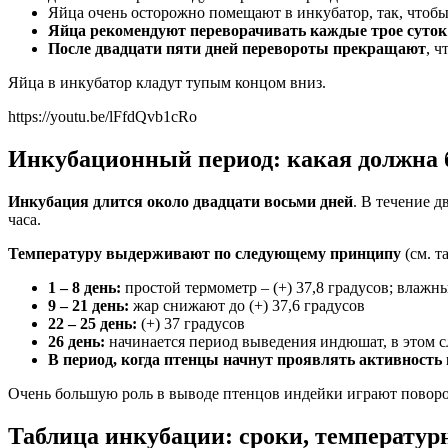
Яйца очень осторожно помещают в инкубатор, так, чтоб
Яйца рекомендуют переворачивать каждые трое суток
После двадцати пяти дней перевороты прекращают
, ч
Яйца в инкубатор кладут тупым концом вниз.
https://youtu.be/lFfdQvb1cRo
Инкубационный период: какая должна 
Инкубация длится около двадцати восьми дней
. В течение 
часа.
Температуру выдерживают по следующему принципу
(см. т
1 – 8 день:
простой термометр – (+) 37,8 градусов; влажны
9 – 21 день:
жар снижают до (+) 37,6 градусов
22 – 25 день:
(+) 37 градусов
26 день:
начинается период выведения индюшат, в этом сл
В период, когда птенцы начнут проявлять активность 
Очень большую роль в выводе птенцов индейки играют повороты
Таблица инкубации: сроки, температу