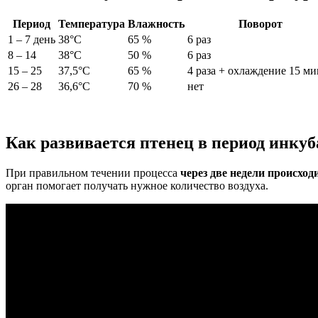
Период
Температура
Влажность
Поворот
1 – 7 день
38°С
65 %
6 раз
8 – 14
38°С
50 %
6 раз
15 – 25
37,5°С
65 %
4 раза + охлаждение 15 ми
26 – 28
36,6°С
70 %
нет
Как развивается птенец в период инку
При правильном течении процесса
через две недели происхо
орган помогает получать нужное количество воздуха.