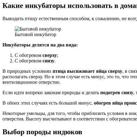
Какие инкубаторы использовать в дом
Выводить птицу естественным способом, к сожалению, не всегд
Бытовой инкубатор
Инкубаторы делятся на два вида:
С обогревом
сверху
;
С обогревом
снизу
.
В природных условиях
птица высиживает яйца сверху
, в св
располагать сверху. Но в этом случае есть минус, это то, что 
вентиляционное отверстие.
Если идти вопреки законам природы и делать
подогрев снизу
,
В обоих этих случаях есть большой минус,
обогрев яйца прои
Некоторые умельцы, для того, чтобы приблизить условия в инк
отверстия. Высоту высчитывают в соответствии с обогревателе
Выбор породы индюков