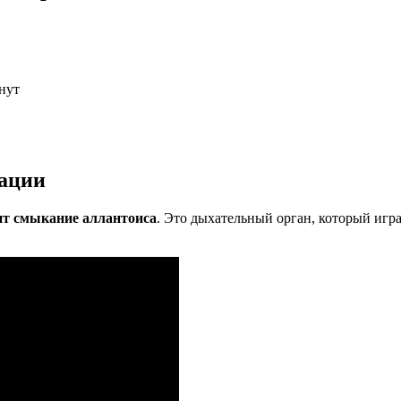
нут
бации
дит смыкание аллантоиса
. Это дыхательный орган, который игр