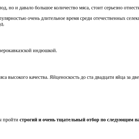
д, но и давало большое количество мяса, стоит серьезно отнест
опулярностью очень длительное время среди отечественных селе
д.
еверокавказской индюшкой.
яса высокого качества. Яйценоскость до ста двадцати яйца за дв
ны пройти
строгий и очень тщательный отбор по следующим п