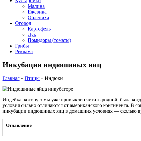
Кустарники
Малина
Ежевика
Облепиха
Огород
Картофель
Лук
Помидоры (томаты)
Грибы
Реклама
Инкубация индюшиных яиц
Главная
»
Птицы
»
Индюки
Индейка, которую мы уже привыкли считать родной, была когд
условия сильно отличаются от американского континента. В с
инкубации индюшиных яиц в домашних условиях — сколько вре
Оглавление