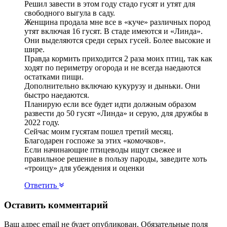
Решил завести в этом году стадо гусят и утят для
свободного выгула в саду.
Женщина продала мне все в «куче» различных пород
утят включая 16 гусят. В стаде имеются и «Линда».
Они выделяются среди серых гусей. Более высокие и
шире.
Правда кормить приходится 2 раза моих птиц, так как
ходят по периметру огорода и не всегда наедаются
остатками пищи.
Дополнительно включаю кукурузу и дыньки. Они
быстро наедаются.
Планирую если все будет идти должным образом
развести до 50 гусят «Линда» и серую, для дружбы в
2022 году.
Сейчас моим гусятам пошел третий месяц.
Благодарен госпоже за этих «комочков».
Если начинающие птицеводы ищут свежее и
правильное решение в пользу пароды, заведите хоть
«троицу» для убеждения и оценки
Ответить
Оставить комментарий
Ваш адрес email не будет опубликован.
Обязательные поля