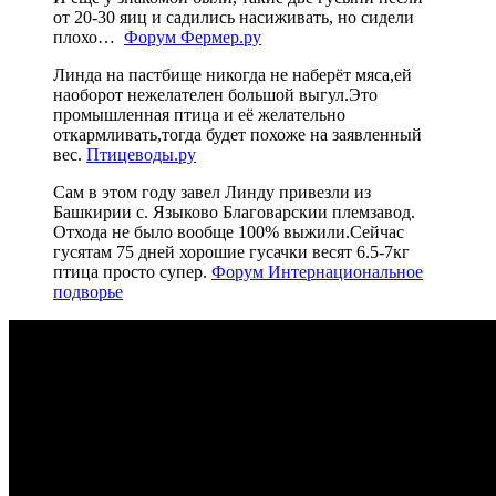
от 20-30 яиц и садились насиживать, но сидели
плохо…
Форум Фермер.ру
Линда на пастбище никогда не наберёт мяса,ей
наоборот нежелателен большой выгул.Это
промышленная птица и её желательно
откармливать,тогда будет похоже на заявленный
вес.
Птицеводы.ру
Сам в этом году завел Линду привезли из
Башкирии с. Языково Благоварскии племзавод.
Отхода не было вообще 100% выжили.Сейчас
гусятам 75 дней хорошие гусачки весят 6.5-7кг
птица просто супер.
Форум Интернациональное
подворье