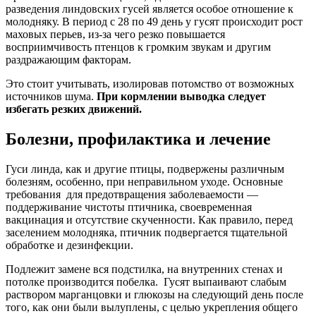
разведения линдовских гусей является особое отношение к
молодняку. В период с 28 по 49 день у гусят происходит рост
маховых перьев, из-за чего резко повышается
восприимчивость птенцов к громким звукам и другим
раздражающим факторам.
Это стоит учитывать, изолировав потомство от возможных
источников шума.
При кормлении выводка следует
избегать резких движений.
Болезни, профилактика и лечение
Гуси линда, как и другие птицы, подвержены различным
болезням, особенно, при неправильном уходе. Основные
требования для предотвращения заболеваемости —
поддерживание чистоты птичника, своевременная
вакцинация и отсутствие скученности. Как правило, перед
заселением молодняка, птичник подвергается тщательной
обработке и дезинфекции.
Подлежит замене вся подстилка, на внутренних стенах и
потолке производится побелка. Гусят выпаивают слабым
раствором марганцовки и глюкозы на следующий день после
того, как они были вылуплены, с целью укрепления общего