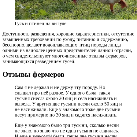
Гусь и птинец на выгуле
Доступность разведения, хорошие характеристики, отсутствие
завышенных требований по уходу, питанию и содержанию,
бесспорно, делают водоплавающих птиц породы линда
одними из наиболее ценных представителей данной отрасли,
о чем свидетельствуют многочисленные отзывы фермеров,
занимающихся разведением гусей.
Отзывы фермеров
Сам я не держал и не держу эту породу. Но
слышал про неё разное. У одного была, такая
гусыня снесла около 20 яиц и села насиживать и
вывела. У других две гусыни несли около 50 яиц и
не насиживали. Ещё у знакомого тоже две гусыни
несут примерно по 30 яиц и садятся насиживать.
Ещё у знакомого было три гусыни, сколько несли
не знаю, но знаю что не одна гусыня не садилась.
И ещё у знакомой были, такие две гусыни несли