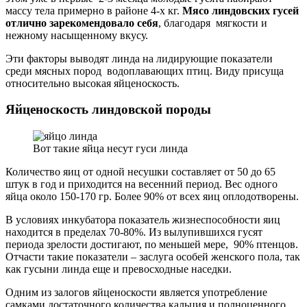
массу тела примерно в районе 4-х кг.
Мясо линдовских гусей
отлично зарекомендовало себя
, благодаря мягкости и
нежному насыщенному вкусу.
Эти факторы выводят линда на лидирующие показатели
среди мясных пород водоплавающих птиц. Виду присуща
относительно высокая яйценоскость.
Яйценоскость линдовской породы
Вот такие яйца несут гуси линда
Количество яиц от одной несушки составляет от 50 до 65
штук в год и приходится на весенний период. Вес одного
яйца около 150-170 гр. Более 90% от всех яиц оплодотворены.
В условиях инкубатора показатель жизнеспособности яиц
находится в пределах 70-80%. Из вылупившихся гусят
периода зрелости достигают, по меньшей мере, 90% птенцов.
Отчасти такие показатели – заслуга особей женского пола, так
как гусыни линда еще и превосходные наседки.
Одним из залогов яйценоскости является употребление
самками достаточного количества кальция и полноценного