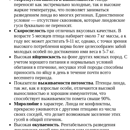
переносят как экстремально холодные, так и высокие
жаркие температуры, что позволяет заниматься
разведением линда во многих регионах. Единственное
условие — отсутствие сквозняков, которые линдовские
гуси буквально не переносят.
Скороспелость
при отличных вкусовых качествах. В
возрасте 5 месяцев птица набирает около 7 кг массы, а к
году вес может достигать 9-11 кг, однако, с точки зрения
высокого потребления корма более целесообразен забой
молодых особей по достижению ими веса в 5-7 кг.
Высокая
яйценоскость
на фоне других мясных пород. С
учетом хорошего питания и нормальных условий
обитания в птичнике, несушки этой породы способны
приносить по яйцу в день в течение почти всего
весеннего периода.
Показатели
выживаемости потомства
. Птенцы линда,
так же, как и взрослые особи, отличаются высокой
выносливостью и хорошим иммунитетом, что
способствует выживаемости помета свыше 90%.
Миролюбие
в характере. Линда не конфликтны,
прекрасно уживаются с другими птицами из числа
своих соседей, что делает возможным заселение этих
гусей в общий птичник.
Высокая
окупаемость
. Рентабельность разведения
линдовских гусей при правильном содержании