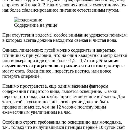
с проточной водой. В таких условиях птицы смогут получать
наиболее сбалансированное питание естественным путем.
Содержание на улице
При отсутствии водоема особое внимание уделяется поилкам,
в которых всегда должна находится свежая и чистая вода.
Однако, линдовских гусей можно содержать и закрытых
птичниках, при условии, что на один квадратный метр клетки
или вольера приходится не более 1,5 – 1,7 птиц.
Большая
скученность отрицательно отражается на птицах
, которые
могут стать болезненнее , перестать нестись или вовсе
потерять оперение.
Помимо пространства, еще одним важным фактором
содержания птиц этого вида, является освещение. Самки
перестают откладывать яйца при световом дне в 7 часов. Для
того, чтобы гусыни неслись, освещение должно быть
продлено не менее, чем на 12 часов с последующим
ежемесячным увеличением на час.
Особенно строги требования по освещению для молодняка,
т.к., только что вылупившимся птенцам первые 10 суток свет