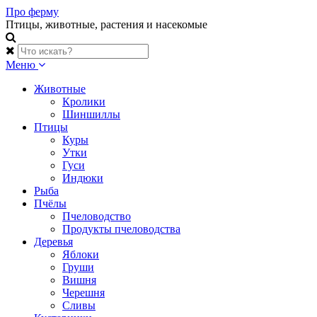
Skip
Про ферму
to
Птицы, животные, растения и насекомые
content
Меню
Животные
Кролики
Шиншиллы
Птицы
Куры
Утки
Гуси
Индюки
Рыба
Пчёлы
Пчеловодство
Продукты пчеловодства
Деревья
Яблоки
Груши
Вишня
Черешня
Сливы