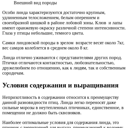
Внешний вид породы
Особи линда характеризуются достаточно крупным,
удлиненным телосложением, белым оперением и
своеобразной шишкой в районе лобовой зоны. Клюв и лапы
имеют оранжевую окраску различной степени интенсивности.
Глаза у птицы небольшие, темного цвета.
Самки линдовской породы в зрелом возрасте весят около 7кг,
вес самцов колеблется в среднем около 8 кг.
Линда отлично уживаются с представителями других пород.
Птички отличаются контактностью, любознательностью,
дружелюбием по отношению, как к людям, так и собственным
сородичам.
Условия содержания и выращивания
Неприхотливость в содержании относится к преимуществу
данной разновидности птиц. Линда легко переносят даже
сильные морозы в неутепленных птичниках, единственное, в
помещении не должно быть сквозняков.
Наиболее оптимальные условия для содержания линда, это
птичник с территорией для выгула, примыкающей к водоему