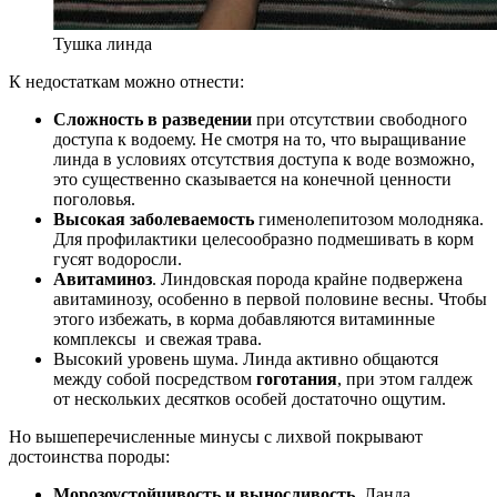
Тушка линда
К недостаткам можно отнести:
Сложность в разведении
при отсутствии свободного
доступа к водоему. Не смотря на то, что выращивание
линда в условиях отсутствия доступа к воде возможно,
это существенно сказывается на конечной ценности
поголовья.
Высокая заболеваемость
гименолепитозом молодняка.
Для профилактики целесообразно подмешивать в корм
гусят водоросли.
Авитаминоз
. Линдовская порода крайне подвержена
авитаминозу, особенно в первой половине весны. Чтобы
этого избежать, в корма добавляются витаминные
комплексы и свежая трава.
Высокий уровень шума. Линда активно общаются
между собой посредством
гоготания
, при этом галдеж
от нескольких десятков особей достаточно ощутим.
Но вышеперечисленные минусы с лихвой покрывают
достоинства породы:
Морозоустойчивость и выносливость
. Ланда