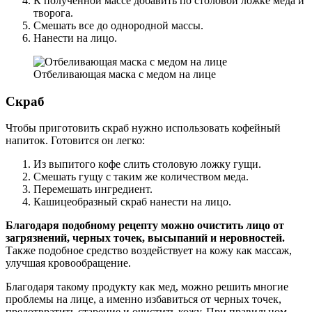
К полученной массе добавить по столовой ложке меда и
творога.
Смешать все до однородной массы.
Нанести на лицо.
Отбеливающая маска с медом на лице
Скраб
Чтобы приготовить скраб нужно использовать кофейный
напиток. Готовится он легко:
Из выпитого кофе слить столовую ложку гущи.
Смешать гущу с таким же количеством меда.
Перемешать ингредиент.
Кашицеобразный скраб нанести на лицо.
Благодаря подобному рецепту можно очистить лицо от
загрязнений, черных точек, высыпаний и неровностей.
Также подобное средство воздействует на кожу как массаж,
улучшая кровообращение.
Благодаря такому продукту как мед, можно решить многие
проблемы на лице, а именно избавиться от черных точек,
предотвратить старение и очистить кожу. При правильном