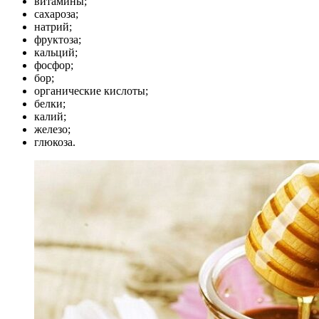
витамины;
сахароза;
натрий;
фруктоза;
кальций;
фосфор;
бор;
органические кислоты;
белки;
калий;
железо;
глюкоза.