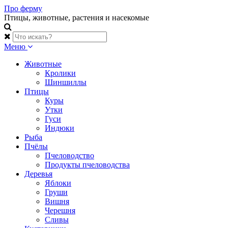
Skip
Про ферму
to
Птицы, животные, растения и насекомые
content
Меню
Животные
Кролики
Шиншиллы
Птицы
Куры
Утки
Гуси
Индюки
Рыба
Пчёлы
Пчеловодство
Продукты пчеловодства
Деревья
Яблоки
Груши
Вишня
Черешня
Сливы