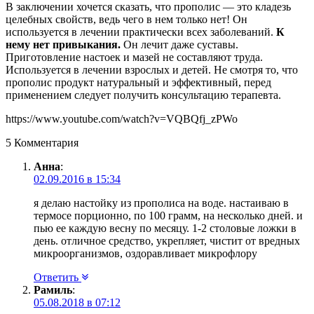
В заключении хочется сказать, что прополис — это кладезь
целебных свойств, ведь чего в нем только нет! Он
используется в лечении практически всех заболеваний.
К
нему нет привыкания.
Он лечит даже суставы.
Приготовление настоек и мазей не составляют труда.
Используется в лечении взрослых и детей. Не смотря то, что
прополис продукт натуральный и эффективный, перед
применением следует получить консультацию терапевта.
https://www.youtube.com/watch?v=VQBQfj_zPWo
5 Комментария
Анна
:
02.09.2016 в 15:34
я делаю настойку из прополиса на воде. настаиваю в
термосе порционно, по 100 грамм, на несколько дней. и
пью ее каждую весну по месяцу. 1-2 столовые ложки в
день. отличное средство, укрепляет, чистит от вредных
микроорганизмов, оздоравливает микрофлору
Ответить
Рамиль
:
05.08.2018 в 07:12