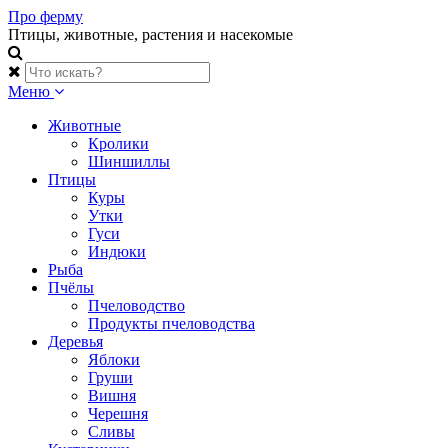
Skip
Про ферму
to
Птицы, животные, растения и насекомые
content
Меню
Животные
Кролики
Шиншиллы
Птицы
Куры
Утки
Гуси
Индюки
Рыба
Пчёлы
Пчеловодство
Продукты пчеловодства
Деревья
Яблоки
Груши
Вишня
Черешня
Сливы