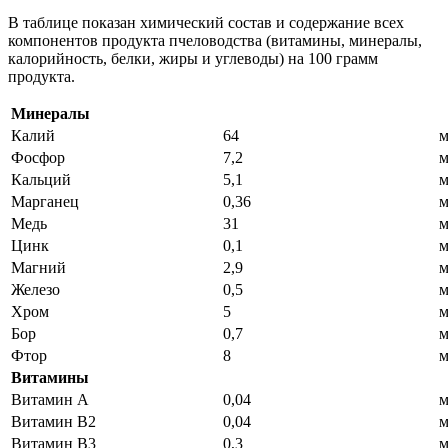
В таблице показан химический состав и содержание всех
компонентов продукта пчеловодства (витамины, минералы,
калорийность, белки, жиры и углеводы) на 100 грамм
продукта.
Минералы
Калий
64
м
Фосфор
7,2
м
Кальций
5,1
м
Марганец
0,36
м
Медь
31
м
Цинк
0,1
м
Магний
2,9
м
Железо
0,5
м
Хром
5
м
Бор
0,7
м
Фтор
8
м
Витамины
Витамин А
0,04
м
Витамин B2
0,04
м
Витамин В3
0,3
м