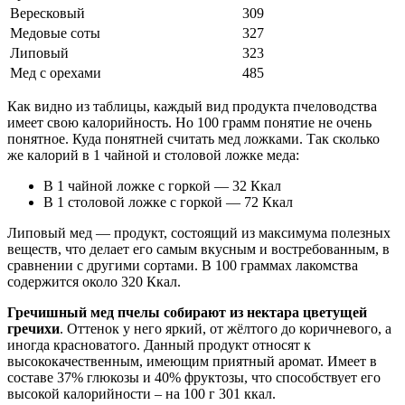
Вересковый
309
Медовые соты
327
Липовый
323
Мед с орехами
485
Как видно из таблицы, каждый вид продукта пчеловодства
имеет свою калорийность. Но 100 грамм понятие не очень
понятное. Куда понятней считать мед ложками. Так сколько
же калорий в 1 чайной и столовой ложке меда:
В 1 чайной ложке с горкой — 32 Ккал
В 1 столовой ложке с горкой — 72 Ккал
Липовый мед — продукт, состоящий из максимума полезных
веществ, что делает его самым вкусным и востребованным, в
сравнении с другими сортами. В 100 граммах лакомства
содержится около 320 Ккал.
Гречишный мед пчелы собирают из нектара цветущей
гречихи
. Оттенок у него яркий, от жёлтого до коричневого, а
иногда красноватого. Данный продукт относят к
высококачественным, имеющим приятный аромат. Имеет в
составе 37% глюкозы и 40% фруктозы, что способствует его
высокой калорийности – на 100 г 301 ккал.