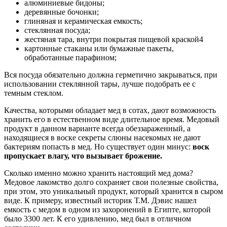
алюминиевые бидоны;
деревянные бочонки;
глиняная и керамическая емкость;
стеклянная посуда;
жестяная тара, внутри покрытая пищевой краской4
картонные стаканы или бумажные пакеты,
обработанные парафином;
Вся посуда обязательно должна герметично закрываться, при
использовании стеклянной тары, лучше подобрать ее с
темным стеклом.
Качества, которыми обладает мед в сотах, дают возможность
хранить его в естественном виде длительное время. Медовый
продукт в данном варианте всегда обеззараженный, а
находящиеся в воске секреты слюны насекомых не дают
бактериям попасть в мед. Но существует один минус:
воск
пропускает влагу, что вызывает брожение.
Сколько именно можно хранить настоящий мед дома?
Медовое лакомство долго сохраняет свои полезные свойства,
при этом, это уникальный продукт, который хранится в сыром
виде. К примеру, известный историк Т.М. Дэвис нашел
емкость с медом в одном из захоронений в Египте, которой
было 3300 лет. К его удивлению, мед был в отличном