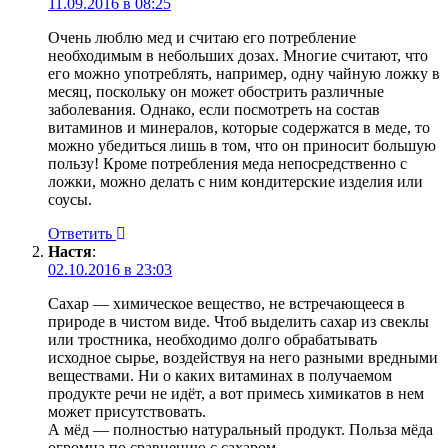
11.09.2016 в 08:25
Очень люблю мед и считаю его потребление
необходимым в небольших дозах. Многие считают, что
его можно употреблять, например, одну чайную ложку в
месяц, поскольку он может обострить различные
заболевания. Однако, если посмотреть на состав
витаминов и минералов, которые содержатся в меде, то
можно убедиться лишь в том, что он приносит большую
пользу! Кроме потребления меда непосредственно с
ложки, можно делать с ним кондитерские изделия или
соусы.
Ответить
Настя
:
02.10.2016 в 23:03
Сахар — химическое вещество, не встречающееся в
природе в чистом виде. Чтоб выделить сахар из свеклы
или тростника, необходимо долго обрабатывать
исходное сырье, воздействуя на него разными вредными
веществами. Ни о каких витаминах в получаемом
продукте речи не идёт, а вот примесь химикатов в нем
может присутствовать.
А мёд — полностью натуральный продукт. Польза мёда
огромна по сравнению с сахаром.