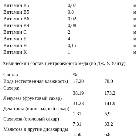
Витамин В5
0,07
м
Витамин В5
0,8
м
Витамин В6
0,02
м
Витамин В9
0,08
м
Витамин С
2
м
Витамин Е
4
м
Витамин H
0,15
м
Витамин K
1
м
Химический состав центробежного меда
(
по Дж. У. Уайту)
Состав
%
г
Вода (естественная влажность)
17,20
78,0
Сахара:
38,19
173,2
Левулеза (фруктовый сахар)
31,28
141,9
Декстроза (виноградный сахар)
1,31
5,9
Сахароза (столовый сахар)
7,31
33,2
Мальтоза и другие дисахариды
1,50
6,8