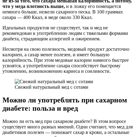
не из-за того, что сахара меньшая калорийность, а потому,
что у меда плотность выше,
и в ложку его помещается
немного больше, нежели сахарного песка. В 100 граммах
сахара — 400 Ккал, в меде около 330 Ккал.
Идеальных продуктов не существует, так и мед не
рекомендован к употреблению людям с тяжелыми формами
диабета, страдающим аллергией и ожирением.
Несмотря на свою полезность, медовый продукт достаточно
калориен, а сахар менее полезен, и имеет большую
калорийность. При этом медовые калории намного быстрее
усвоятся, а употребление сахара способствует быстрому
утомлению, возникновению кариеса и сонливости.
Свежий натуральный мед с сотами
Можно ли употреблять при сахарном
диабете: польза и вред
Можно ли есть мед при сахарном диабете? В этом вопросе
существует много разных мнений. Одни считают, что мед для
диабетиков полезен — понижает сахар в крови, а остальные