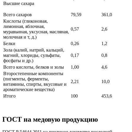
Высшие сахара
Всего сахаров
79,59
361,0
Кислоты (гликоновая,
лимонная, яблочная,
0,57
2,6
муравьиная, уксусная, масляная,
молочная и т, д.)
Белки
0,26
1,2
Зола (калий, натрий, кальций,
магний, хлориды, сульфаты,
0,17
0,8
фосфаты и др.)
Всего кислоты, белков и золы
1,00
4,6
Второстепенные компоненты
(пигменты, ферменты,
2,21
10,0
витамины, спирты, вкусовые и
ароматические вещества)
Итого
100
453,6
ГОСТ на медовую продукцию
ГОСТ Р 54644 2011 на пчелиное лакомство последней