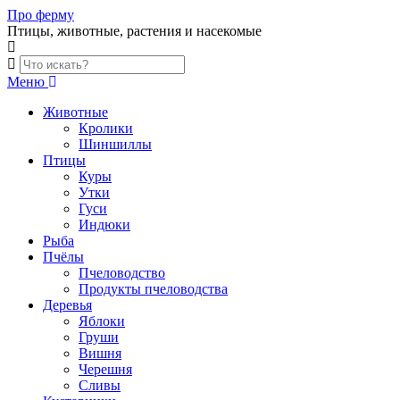
Skip
Про ферму
to
Птицы, животные, растения и насекомые
content
Меню
Животные
Кролики
Шиншиллы
Птицы
Куры
Утки
Гуси
Индюки
Рыба
Пчёлы
Пчеловодство
Продукты пчеловодства
Деревья
Яблоки
Груши
Вишня
Черешня
Сливы