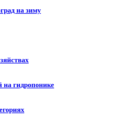
град на зиму
озяйствах
 на гидропонике
егориях