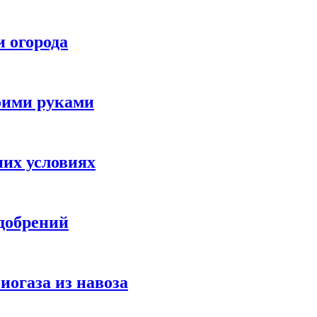
и огорода
воими руками
них условиях
добрений
иогаза из навоза