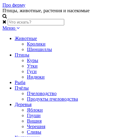
Skip
Про ферму
to
Птицы, животные, растения и насекомые
content
Меню
Животные
Кролики
Шиншиллы
Птицы
Куры
Утки
Гуси
Индюки
Рыба
Пчёлы
Пчеловодство
Продукты пчеловодства
Деревья
Яблоки
Груши
Вишня
Черешня
Сливы