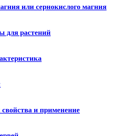
агния или сернокислого магния
ы для растений
рактеристика
и
х свойства и применение
ервей