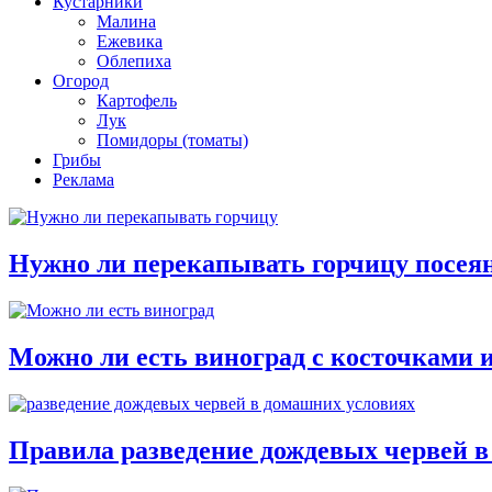
Кустарники
Малина
Ежевика
Облепиха
Огород
Картофель
Лук
Помидоры (томаты)
Грибы
Реклама
Нужно ли перекапывать горчицу посея
Можно ли есть виноград с косточками 
Правила разведение дождевых червей в