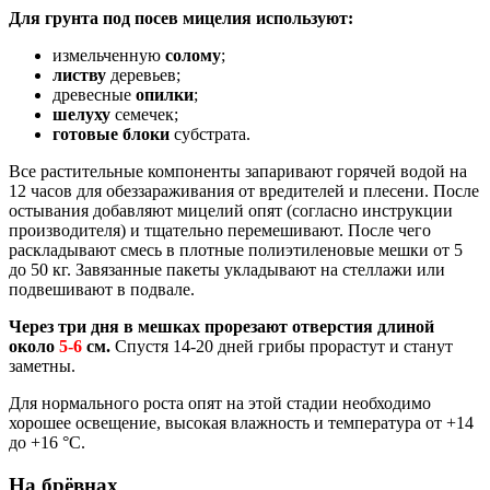
Для грунта под посев мицелия используют:
измельченную
солому
;
листву
деревьев;
древесные
опилки
;
шелуху
семечек;
готовые блоки
субстрата.
Все растительные компоненты запаривают горячей водой на
12 часов для обеззараживания от вредителей и плесени. После
остывания добавляют мицелий опят (согласно инструкции
производителя) и тщательно перемешивают. После чего
раскладывают смесь в плотные полиэтиленовые мешки от 5
до 50 кг. Завязанные пакеты укладывают на стеллажи или
подвешивают в подвале.
Через три дня в мешках прорезают отверстия длиной
около
5-6
см.
Спустя 14-20 дней грибы прорастут и станут
заметны.
Для нормального роста опят на этой стадии необходимо
хорошее освещение, высокая влажность и температура от +14
до +16 °С.
На брёвнах