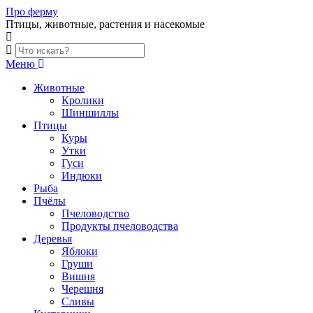
Skip
Про ферму
to
Птицы, животные, растения и насекомые
content
Меню
Животные
Кролики
Шиншиллы
Птицы
Куры
Утки
Гуси
Индюки
Рыба
Пчёлы
Пчеловодство
Продукты пчеловодства
Деревья
Яблоки
Груши
Вишня
Черешня
Сливы