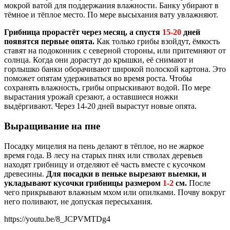
мокрой ватой для поддержания влажности. Банку убирают в
тёмное и тёплое место. По мере высыхания вату увлажняют.
Грибница прорастёт через месяц, а спустя
15-20
дней
появятся первые опята.
Как только грибы взойдут, ёмкость
ставят на подоконник с северной стороны, или притемняют от
солнца. Когда они дорастут до крышки, её снимают и
горлышко банки оборачивают широкой полоской картона. Это
поможет опятам удерживаться во время роста. Чтобы
сохранять влажность, грибы опрыскивают водой. По мере
вырастания урожай срезают, а оставшиеся ножки
выдёргивают. Через 14-20 дней вырастут новые опята.
Выращивание на пне
Посадку мицелия на пень делают в тёплое, но не жаркое
время года. В лесу на старых пнях или стволах деревьев
находят грибницу и отделяют её часть вместе с кусочком
древесины.
Для посадки в пеньке вырезают выемки, и
укладывают кусочки грибницы размером
1-2
см.
После
чего прикрывают влажным мхом или опилками. Почву вокруг
него поливают, не допуская пересыхания.
https://youtu.be/8_JCPVMTDg4