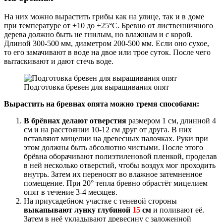
На них можно вырастить грибы как на улице, так и в доме
при температуре от +10 до +25°С. Бревно от лиственничного
дерева должно быть не гнилым, но влажным и с корой.
Длиной 300-500 мм, диаметром 200-500 мм. Если оно сухое,
то его замачивают в воде на двое или трое суток. После чего
вытаскивают и дают стечь воде.
Подготовка бревен для выращивания опят
Вырастить на бревнах опята можно тремя способами:
В брёвнах делают отверстия
размером 1 см, длинной 4
см и на расстоянии 10-12 см друг от друга. В них
вставляют мицелии на древесных палочках. Руки при
этом должны быть абсолютно чистыми. После этого
брёвна оборачивают полиэтиленовой пленкой, проделав
в ней несколько отверстий, чтобы воздух мог проходить
внутрь. Затем их переносят во влажное затемненное
помещение. При 20° тепла бревно обрастёт мицелием
опят в течение 3-4 месяцев.
На приусадебном участке с теневой стороны
выкапывают лунку глубиной
15
см
и поливают её.
Затем в неё укладывают древесину с заложенной