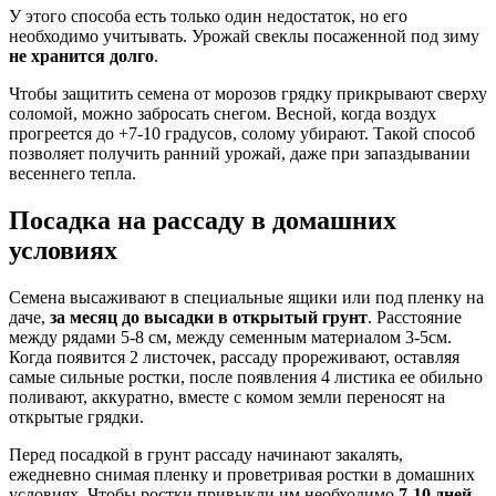
У этого способа есть только один недостаток, но его
необходимо учитывать. Урожай свеклы посаженной под зиму
не хранится долго
.
Чтобы защитить семена от морозов грядку прикрывают сверху
соломой, можно забросать снегом. Весной, когда воздух
прогреется до +7-10 градусов, солому убирают. Такой способ
позволяет получить ранний урожай, даже при запаздывании
весеннего тепла.
Посадка на рассаду в домашних
условиях
Семена высаживают в специальные ящики или под пленку на
даче,
за месяц до высадки в открытый грунт
. Расстояние
между рядами 5-8 см, между семенным материалом 3-5см.
Когда появится 2 листочек, рассаду прореживают, оставляя
самые сильные ростки, после появления 4 листика ее обильно
поливают, аккуратно, вместе с комом земли переносят на
открытые грядки.
Перед посадкой в грунт рассаду начинают закалять,
ежедневно снимая пленку и проветривая ростки в домашних
условиях. Чтобы ростки привыкли им необходимо
7-10 дней
.