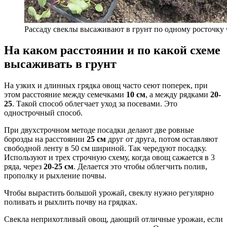
Рассаду свеклы высаживают в грунт по одному росточку 
На каком расстоянии и по какой схеме
высаживать в грунт
На узких и длинных грядка овощ часто сеют поперек, при
этом расстояние между семечками
10 см
, а между рядками
20-
25
. Такой способ облегчает уход за посевами. Это
однострочный способ.
При двухстрочном методе посадки делают две ровные
борозды на расстоянии
25 см
друг от друга, потом оставляют
свободной ленту в 50 см шириной. Так чередуют посадку.
Используют и трех строчную схему, когда овощ сажается в 3
ряда, через
20-25 см
. Делается это чтобы облегчить полив,
прополку и рыхление почвы.
Чтобы вырастить большой урожай, свеклу нужно регулярно
поливать и рыхлить почву на грядках.
Свекла неприхотливый овощ, дающий отличные урожаи, если