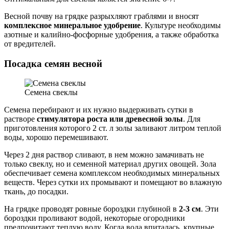
Весной почву на грядке разрыхляют граблями и вносят
комплексное минеральное удобрение
. Культуре необходимы
азотные и калийно-фосфорные удобрения, а также обработка
от вредителей.
Посадка семян весной
Семена свеклы
Семена перебирают и их нужно выдерживать сутки в
растворе
стимулятора роста или древесной золы
. Для
приготовления которого 2 ст. л золы заливают литром теплой
воды, хорошо перемешивают.
Через 2 дня раствор сливают, в нем можно замачивать не
только свеклу, но и семенной материал других овощей. Зола
обеспечивает семена комплексом необходимых минеральных
веществ. Через сутки их промывают и помещают во влажную
ткань, до посадки.
На грядке проводят ровные бороздки глубиной в
2-3 см
. Эти
бороздки проливают водой, некоторые огородники
предпочитают теплую воду. Когда вода впиталась, крупные