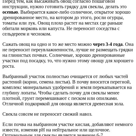
Перед тем, как высаживать овощ согласно пошаговой
инструкции, нужно готовить грядку для свеклы, делать это
осенью
. Выбирается какое-либо солнечное, открытое хорошо
дренированное место, на котором до этого, росли огурцы,
томаты или лук. Овощ плохо растет на местах где раньше
обитали морковь или капуста. Не переносит соседства с
сельдереем и чесноком.
Сажать овощ на одно и то же место можно
через 3-4 года
. Она
не переносит переувлажненности, лучше не размещать грядки
на глинистых почвах. Солнечные, хорошо дренированные
участки под посадку, то, что нужно этому овощу для хорошего
роста.
Выбранный участок полностью очищается от любых частей
растений (корни, семена листья). В почву вносится перегной,
комплекс минеральных удобрений и земля перекапывается на
глубину лопаты. Чтобы сделать почву для свеклы менее
плотной, грунт перемешивают с песком или опилками.
Отличной подкормкой для овоща является древесная зола.
Свекла совсем не переносит свежий навоз.
Если почва на выбранном участке кислая, добавляют немного
извести, изменяя pH на нейтральное или щелочное.
Оптимальным для свеклы является значение 6-7.