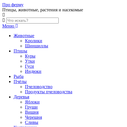
Skip
Про ферму
to
Птицы, животные, растения и насекомые
content
Меню
Животные
Кролики
Шиншиллы
Птицы
Куры
Утки
Гуси
Индюки
Рыба
Пчёлы
Пчеловодство
Продукты пчеловодства
Деревья
Яблоки
Груши
Вишня
Черешня
Сливы