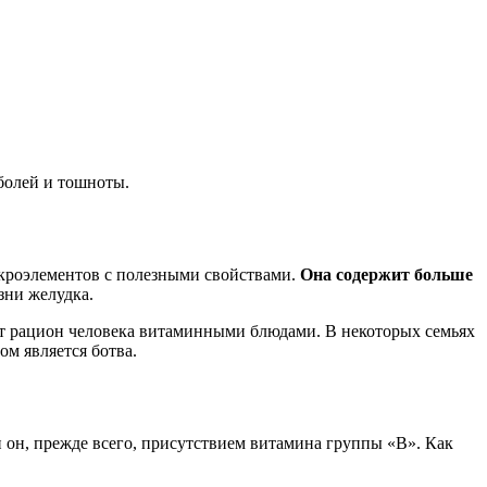
болей и тошноты.
микроэлементов с полезными свойствами.
Она содержит больше
зни желудка.
нят рацион человека витаминными блюдами. В некоторых семьях
м является ботва.
 он, прежде всего, присутствием витамина группы «В». Как