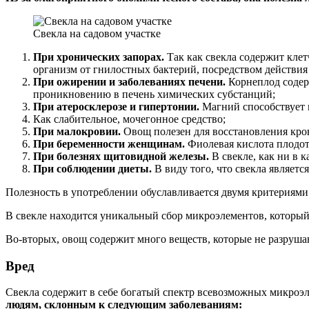
Свекла на садовом участке
При хронических запорах.
Так как свекла содержит клет
организм от гнилостных бактерий, посредством действия
При ожирении и заболеваниях печени.
Корнеплод содер
проникновению в печень химических субстанций;
При атеросклерозе и гипертонии.
Магний способствует 
Как слабительное, мочегонное средство;
При малокровии.
Овощ полезен для восстановления кров
При беременности женщинам.
Фиолевая кислота плодот
При болезнях щитовидной железы.
В свекле, как ни в 
При соблюдении диеты.
В виду того, что свекла являет
Полезность в употреблении обуславливается двумя критериями.
В свекле находится уникальный сбор микроэлементов, который
Во-вторых, овощ содержит много веществ, которые не разрушаю
Вред
Свекла содержит в себе богатый спектр всевозможных микроэ
людям, склонным к следующим заболеваниям: