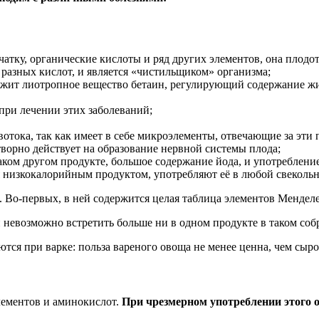
чатку, органические кислоты и ряд других элементов, она плодо
 разных кислот, и является «чистильщиком» организма;
жит лиотропное вещество бетаин, регулирующий содержание жира
при лечении этих заболеваний;
отока, так как имеет в себе микроэлементы, отвечающие за эти 
ворно действует на образование нервной системы плода;
каком другом продукте, большое содержание йода, и употреблени
ся низкокалорийным продуктом, употребляют её в любой свекольн
 Во-первых, в ней содержится целая таблица элементов Менделе
 невозможно встретить больше ни в одном продукте в таком соб
тся при варке: польза вареного овоща не менее ценна, чем сыро
лементов и аминокислот.
При чрезмерном употреблении этого 