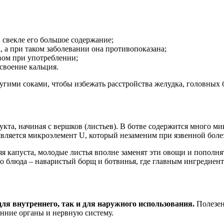
 свекле его большое содержание;
, а при таком заболевании она противопоказана;
вом при употреблении;
своение кальция.
ругими соками, чтобы избежать расстройства желудка, головных 
дукта, начиная с вершков (листьев). В ботве содержится много 
ляется микроэлемент U, который незаменим при язвенной боле
няя капуста, молодые листья вполне заменят эти овощи и попол
 блюда – наваристый борщ и ботвинья, где главным ингредиенто
ля внутреннего, так и для наружного использования.
Полезен
енние органы и нервную систему.