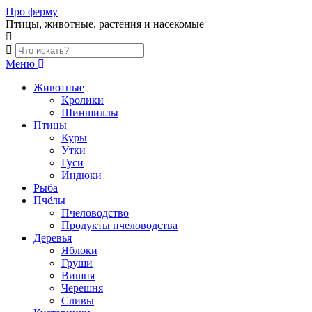
Skip
Про ферму
to
Птицы, животные, растения и насекомые
content
Меню
Животные
Кролики
Шиншиллы
Птицы
Куры
Утки
Гуси
Индюки
Рыба
Пчёлы
Пчеловодство
Продукты пчеловодства
Деревья
Яблоки
Груши
Вишня
Черешня
Сливы