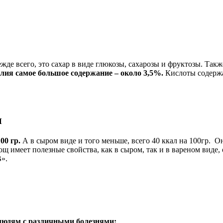
де всего, это сахар в виде глюкозы, сахарозы и фруктозы. Так
лия самое большое содержание – около 3,5%.
Кислоты содержа
ы
00 гр.
А в сыром виде и того меньше, всего 40 ккал на 100гр. Он
 овощ имеет полезные свойства, как в сыром, так и в вареном в
В».
 людям с различными болезнями: