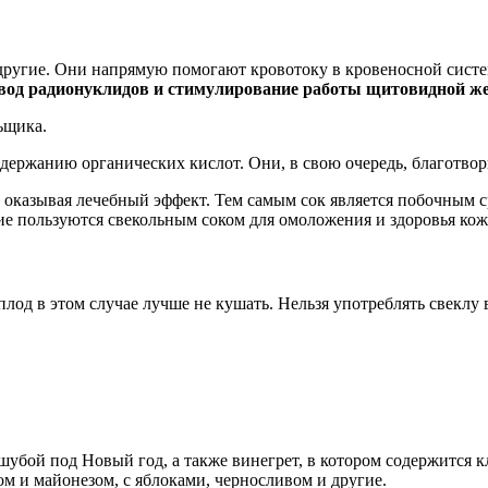
и другие. Они напрямую помогают кровотоку в кровеносной сист
ывод радионуклидов и стимулирование работы щитовидной ж
ьщика.
держанию органических кислот. Они, в свою очередь, благотвор
 оказывая лечебный эффект. Тем самым сок является побочным с
е пользуются свекольным соком для омоложения и здоровья кож
еплод в этом случае лучше не кушать. Нельзя употреблять свекл
убой под Новый год, а также винегрет, в котором содержится к
ом и майонезом, с яблоками, черносливом и другие.