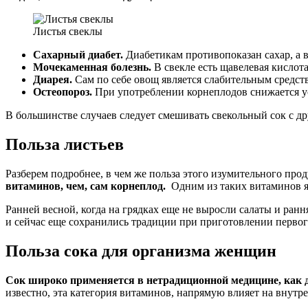
Листья свеклы
Сахарный диабет.
Диабетикам противопоказан сахар, а в
Мочекаменная болезнь.
В свекле есть щавелевая кислота
Диарея.
Сам по себе овощ является слабительным средст
Остеопороз.
При употреблении корнеплодов снижается у
В большинстве случаев следует смешивать свекольный сок с д
Польза листьев
Разберем подробнее, в чем же польза этого изумительного про
витаминов, чем, сам корнеплод.
Одним из таких витаминов яв
Ранней весной, когда на грядках еще не выросли салаты и ран
и сейчас еще сохранились традиции при приготовлении первого
Польза сока для организма женщин
Сок широко применяется в нетрадиционной медицине, как д
известно, эта категория витаминов, напрямую влияет на внутр