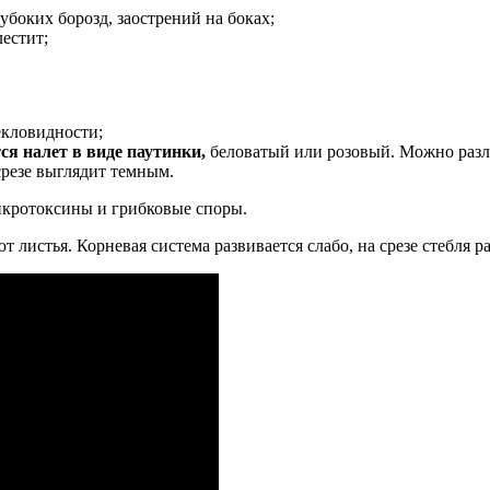
убоких борозд, заострений на боках;
лестит;
екловидности;
ся налет в виде паутинки,
беловатый или розовый. Можно разли
срезе выглядит темным.
икротоксины и грибковые споры.
 листья. Корневая система развивается слабо, на срезе стебля 