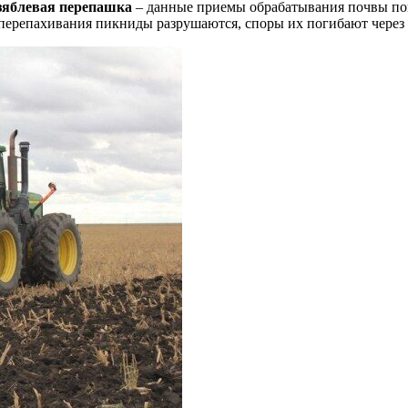
зяблевая перепашка
– данные приемы обрабатывания почвы пом
 перепахивания пикниды разрушаются, споры их погибают через д