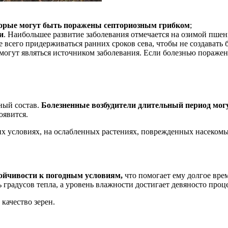
орые могут быть поражены септориозным грибком
;
и
. Наибольшее развитие заболевания отмечается на озимой пшен
всего придерживаться ранних сроков сева, чтобы не создавать 
могут являться источником заболевания. Если болезнью поражено
ный состав.
Болезненные возбудители длительный период могут
оявится.
их условиях, на ослабленных растениях, поврежденных насеком
ойчивости к погодным условиям,
что помогает ему долгое вре
 градусов тепла, а уровень влажности достигает девяносто проц
качество зерен.