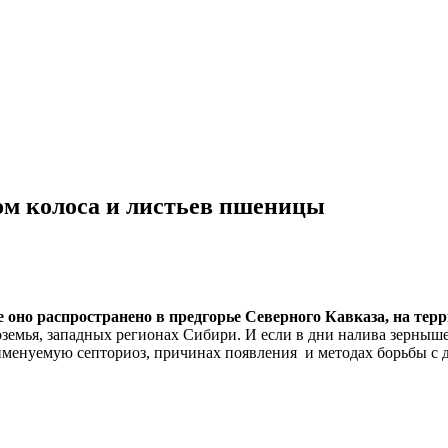
зом колоса и листьев пшеницы
е оно распространено в предгорье Северного Кавказа, на тер
оземья, западных регионах Сибири. И если в дни налива зерныше
именуемую септориоз, причинах появления и методах борьбы с 