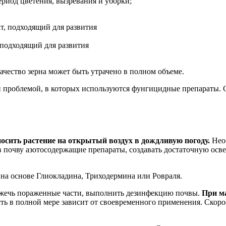
риод цветения, вызревания и уборки;
 подходящий для развития
ачество зерна может быть утрачено в полном объеме.
 проблемой, в которых используются фунгицидные препараты. С
осить растение на открытый воздух в дождливую погоду.
Необ
в почву азотосодержащие препараты, создавать достаточную ос
на основе Глиокладина, Триходермина или Ровраля.
 сжечь пораженные части, выполнить дезинфекцию почвы.
При м
ь в полной мере зависит от своевременного применения. Скоро