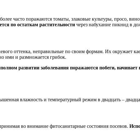
более часто поражаются томаты, злаковые культуры, просо, вин
ется по остаткам растительности
через набухание пикнид в до
евого оттенка, неправильные по своим формам. Их окружает кае
о ими и размножается грибок.
полном развитии заболевания поражаются побеги, начинает 
шенная влажность и температурный режим в двадцать – двадцат
 принимая во внимание фитосанитарные состояния посевов.
Испо