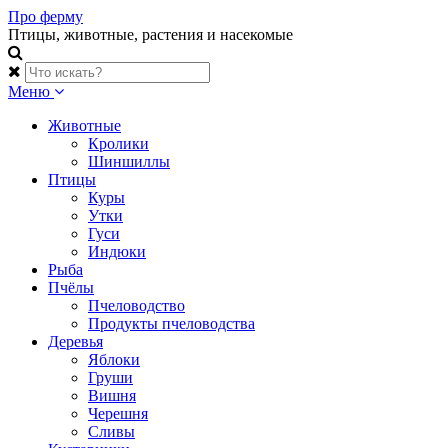
Skip
Про ферму
to
Птицы, животные, растения и насекомые
content
Меню
Животные
Кролики
Шиншиллы
Птицы
Куры
Утки
Гуси
Индюки
Рыба
Пчёлы
Пчеловодство
Продукты пчеловодства
Деревья
Яблоки
Груши
Вишня
Черешня
Сливы