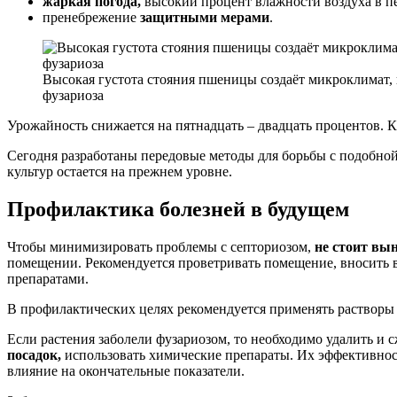
жаркая погода,
высокий процент влажности воздуха в пе
пренебрежение
защитными мерами
.
Высокая густота стояния пшеницы создаёт микроклимат,
фузариоза
Урожайность снижается на пятнадцать – двадцать процентов. К
Сегодня разработаны передовые методы для борьбы с подобной
культур остается на прежнем уровне.
Профилактика болезней в будущем
Чтобы минимизировать проблемы с септориозом,
не стоит вын
помещении. Рекомендуется проветривать помещение, вносить 
препаратами.
В профилактических целях рекомендуется применять растворы 
Если растения заболели фузариозом, то необходимо удалить и
посадок,
использовать химические препараты. Их эффективност
влияние на окончательные показатели.