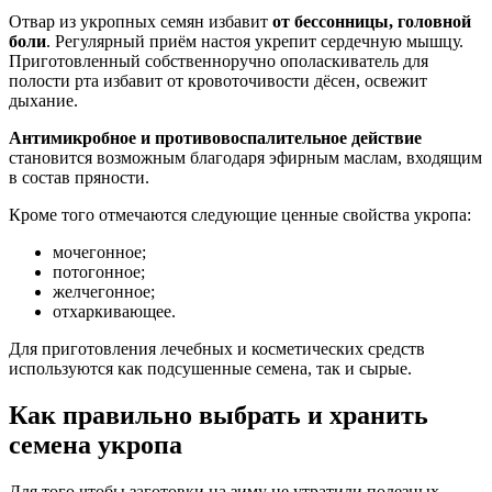
Отвар из укропных семян избавит
от бессонницы, головной
боли
. Регулярный приём настоя укрепит сердечную мышцу.
Приготовленный собственноручно ополаскиватель для
полости рта избавит от кровоточивости дёсен, освежит
дыхание.
Антимикробное и противовоспалительное действие
становится возможным благодаря эфирным маслам, входящим
в состав пряности.
Кроме того отмечаются следующие ценные свойства укропа:
мочегонное;
потогонное;
желчегонное;
отхаркивающее.
Для приготовления лечебных и косметических средств
используются как подсушенные семена, так и сырые.
Как правильно выбрать и хранить
семена укропа
Для того чтобы заготовки на зиму не утратили полезных