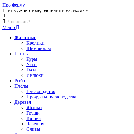
Skip
Про ферму
to
Птицы, животные, растения и насекомые
content
Меню
Животные
Кролики
Шиншиллы
Птицы
Куры
Утки
Гуси
Индюки
Рыба
Пчёлы
Пчеловодство
Продукты пчеловодства
Деревья
Яблоки
Груши
Вишня
Черешня
Сливы