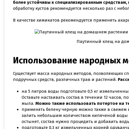
более устойчивы к специализированным средствам,
обработку кустов рекомендуется несколько раз с неб
В качестве химикатов рекомендуется применять ака
Паутинный клещ на до
Использование народных м
Существует масса народных методов, позволяющих с
подручных средств, различных трав и растений.
Расс
на 5 литров воды подготовьте 0,5 кг измельченны
Оставьте настаивать состав в течении 12 часов, п
мыла.
Можно также использовать потертое на т
применять белену черную можно также в свежем в
залить небольшим количеством кипяченой воды и 
остынет, состав нужно процедить и добавить воды
подготовьте 0,3 кг измельченных корней одуванчик