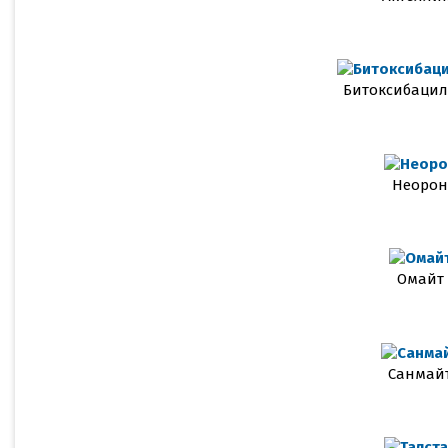
Битоксибаци
Неорон
Омайт
Санмай