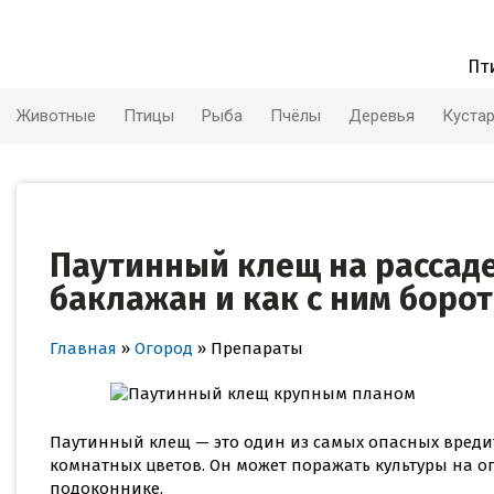
Skip
to
content
Пт
Животные
Птицы
Рыба
Пчёлы
Деревья
Куста
Паутинный клещ на рассаде
баклажан и как с ним борот
Главная
»
Огород
»
Препараты
Паутинный клещ — это один из самых опасных вредит
комнатных цветов. Он может поражать культуры на ог
подоконнике.