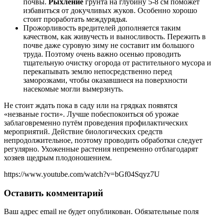
почвы.
Рыхление
грунта на глубину 5-8 см поможет
избавиться от докучливых жуков. Особенно хорошо
стоит проработать междурядья.
Прожорливость вредителей дополняется таким
качеством, как живучесть и выносливость. Пережить в
почве даже суровую зиму не составит им большого
труда. Поэтому очень важно осенью проводить
тщательную очистку огорода от растительного мусора и
перекапывать землю непосредственно перед
заморозками, чтобы оказавшиеся на поверхности
насекомые могли вымерзнуть.
Не стоит ждать пока в саду или на грядках появятся
«незваные гости». Лучше побеспокоиться об урожае
заблаговременно путём проведения профилактических
мероприятий. Действие биологических средств
непродолжительное, поэтому проводить обработки следует
регулярно. Ухоженные растения непременно отблагодарят
хозяев щедрым плодоношением.
https://www.youtube.com/watch?v=bGf04Sqyz7U
Оставить комментарий
Ваш адрес email не будет опубликован.
Обязательные поля