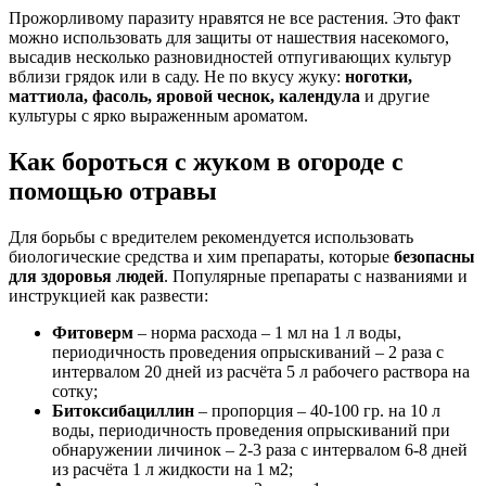
Прожорливому паразиту нравятся не все растения. Это факт
можно использовать для защиты от нашествия насекомого,
высадив несколько разновидностей отпугивающих культур
вблизи грядок или в саду. Не по вкусу жуку:
ноготки,
маттиола, фасоль, яровой чеснок, календула
и другие
культуры с ярко выраженным ароматом.
Как бороться с жуком в огороде с
помощью отравы
Для борьбы с вредителем рекомендуется использовать
биологические средства и хим препараты, которые
безопасны
для здоровья людей
. Популярные препараты с названиями и
инструкцией как развести:
Фитоверм
– норма расхода – 1 мл на 1 л воды,
периодичность проведения опрыскиваний – 2 раза с
интервалом 20 дней из расчёта 5 л рабочего раствора на
сотку;
Битоксибациллин
– пропорция – 40-100 гр. на 10 л
воды, периодичность проведения опрыскиваний при
обнаружении личинок – 2-3 раза с интервалом 6-8 дней
из расчёта 1 л жидкости на 1 м2;