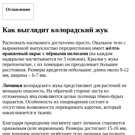
Оглавление
Как выглядит колорадский жук
Распознать насекомого достаточно просто. Овальное тело с
выраженной выпуклостью переднеспинки имеет
жёлто-
оранжевый окрас с чёрными полосами
(на каждом
надкрылье насчитывается по 5 поясков). Крылья у жука
перепончатые, с их помощью он преодолевает большие
расстояния. Размеры вредителя небольшие: длина около 9-12
мм, ширина – 6-7 мм.
Личинки
колорадского жука представляют для растений не
меньшую опасность. На обратной стороне листа из
отложенных яиц появляются целые полчища тёмно-бурых
паразитов. Особенность их пищеварения состоит в
отсутствии возможности переваривать каротин, который
накапливается в тканях.
Благодаря природному пигменту цвет личинок становится
оранжевым (или морковным). Размеры достигают 15-16 мм,
при хорошем аппетите разбухшее тело личинки распознать