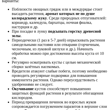
варианты:
Поблизости овощных грядок или в междурядье стоит
высадить растения,
аромат которых не по душе
колорадскому жуку
. Среди природных отпугивателей:
кориандр, календула, бархатцы, ночная фиалка,
настурция и др.
При посадке в лунку
подсыпать горстку древесной
золы
.
Периодически (1 раз в 5-7 дней) опрыскивать растения
самодельными настоями или отварами (горчичным,
чесночным, из луковой шелухи и др.). Начинать
обработки можно при достижении высоты куста от 10
см.
Регулярно осматривать кусты с целью механической
сборки залётных насекомых.
Вредители атакуют слабые побеги, поэтому необходимо
проводить регулярные подкормки для повышения
иммунитета растения. Однако переусердствовать с
удобрениями не следует.
Окучивание
кустов способствует повышению
защитных функций растения в результате обогащения
кислородом.
Период превращения личинок во взрослых жуков
сопровождается погружением паразитов в верхние слои